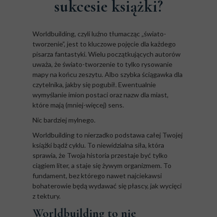
sukcesie książki?
Worldbuilding, czyli luźno tłumacząc „świato-
tworzenie”, jest to kluczowe pojęcie dla każdego
pisarza fantastyki. Wielu początkujących autorów
uważa, że świato-tworzenie to tylko rysowanie
mapy na końcu zeszytu. Albo szybka ściągawka dla
czytelnika, jakby się pogubił. Ewentualnie
wymyślanie imion postaci oraz nazw dla miast,
które mają (mniej-więcej) sens.
Nic bardziej mylnego.
Worldbuilding to nierzadko podstawa całej Twojej
książki bądź cyklu. To niewidzialna siła, która
sprawia, że Twoja historia przestaje być tylko
ciągiem liter, a staje się żywym organizmem. To
fundament, bez którego nawet najciekawsi
bohaterowie będą wydawać się płascy, jak wycięci
z tektury.
Worldbuilding to nie