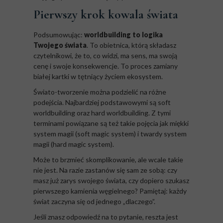
Pierwszy krok kowala świata
Podsumowując:
worldbuilding to logika
Twojego świata
. To obietnica, którą składasz
czytelnikowi, że to, co widzi, ma sens, ma swoją
cenę i swoje konsekwencje. To proces zamiany
białej kartki w tętniący życiem ekosystem.
Świato-tworzenie można podzielić na różne
podejścia. Najbardziej podstawowymi są soft
worldbuilding oraz hard worldbuilding. Z tymi
terminami powiązane są też takie pojęcia jak miękki
system magii (soft magic system) i twardy system
magii (hard magic system).
Może to brzmieć skomplikowanie, ale wcale takie
nie jest. Na razie zastanów się sam ze sobą: czy
masz już zarys swojego świata, czy dopiero szukasz
pierwszego kamienia węgielnego? Pamiętaj: każdy
świat zaczyna się od jednego „dlaczego”.
Jeśli znasz odpowiedź na to pytanie, reszta jest