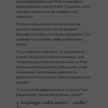
technologię teleportacji? Może wynaleźliśmy
bezprzewodowy przesył prądu? To pytania, które
mają duży wpływ na to, jak wygląda twoje
uniwersum.
Postacie też muszą mieć swoją historię. Jak
powstały miasta, w których się narodziły?
Dlaczego ich rodzice tam się zdecydowali żyć? Czy
wpłynęła na to polityka, religia, a może jedno i
drugie?
To coś więcej niż rzeki i góry. To odpowiedź na
pytanie: jak natura kształtuje człowieka? Jeśli
Twoja kraina jest wiecznie skuta lodem, to Twoi
bohaterowie będą mieli inną kulturę, inne stroje,
inną kuchnię i zupełnie inne podejście do
gościnności niż koczownicy żyjący na słonecznych
stepach.
To tutaj też decydujesz o tym, w co wierzą Twoi
bohaterowie. I tak na dobrą sprawę: czemu?
3. Socjologia codzienności – „nudny”