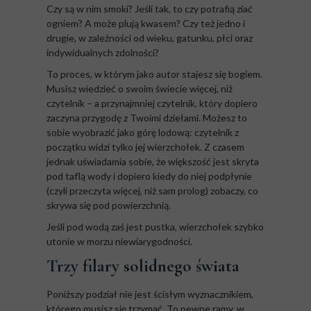
Czy są w nim smoki? Jeśli tak, to czy potrafią ziać
ogniem? A może plują kwasem? Czy też jedno i
drugie, w zależności od wieku, gatunku, płci oraz
indywidualnych zdolności?
To proces, w którym jako autor stajesz się bogiem.
Musisz wiedzieć o swoim świecie więcej, niż
czytelnik – a przynajmniej czytelnik, który dopiero
zaczyna przygodę z Twoimi dziełami. Możesz to
sobie wyobrazić jako górę lodową: czytelnik z
początku widzi tylko jej wierzchołek. Z czasem
jednak uświadamia sobie, że większość jest skryta
pod taflą wody i dopiero kiedy do niej podpłynie
(czyli przeczyta więcej, niż sam prolog) zobaczy, co
skrywa się pod powierzchnią.
Jeśli pod wodą zaś jest pustka, wierzchołek szybko
utonie w morzu niewiarygodności.
Trzy filary solidnego świata
Poniższy podział nie jest ścisłym wyznacznikiem,
którego musisz się trzymać. To pewne ramy, w