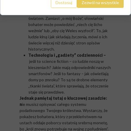
Dostosuj
Zezwól na wszystkie
piszesz książkę stylizowaną na średniowiecze.
Ich język powinien być przesiąknięty ich
światem. Zamiast „o mój Boże”, słowiański
bohater może powiedzieć „niech cię licho
weźmie” lub „oby cię Weles wyzłocił”. To, jak
ludzie klną i jak składają życzenia, mówi o ich
świecie więcej niż dziesięć stron opisów
historycznych.
Technologia i „gadżety” codzienności –
jeśli to science fiction – co ludzie noszą w
kieszeniach? Jakie mają odpowiedniki naszych
smartfonów? Jeśli to fantasy – jak oświetlają
domy po zmroku? To są te drobne elementy
„tkanki świata”, które sprawiają, że otoczenie
staje się prawdziwe.
Jednak pamiętaj tutaj o kluczowej zasadzie:
n
ie musisz opisywać całego systemu
podatkowego Twojego królestwa. Wystarczy, że
pokażesz bohatera, który z przekleństwem na
ustach oddaje poborcy ostatnią srebrną monetę,
bo „król znowu potrzebuje na wojnę z południem”.