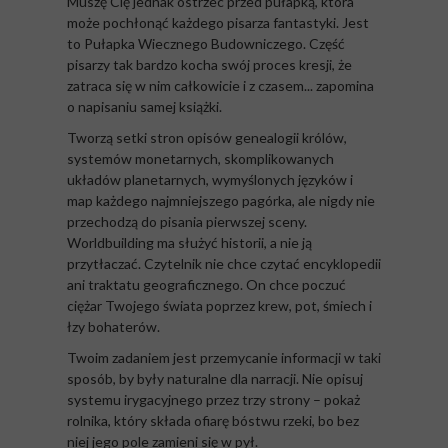
Muszę Cię jednak ostrzec przed pułapką, która
może pochłonąć każdego pisarza fantastyki. Jest
to Pułapka Wiecznego Budowniczego. Część
pisarzy tak bardzo kocha swój proces kresji, że
zatraca się w nim całkowicie i z czasem... zapomina
o napisaniu samej książki.
Tworzą setki stron opisów genealogii królów,
systemów monetarnych, skomplikowanych
układów planetarnych, wymyślonych języków i
map każdego najmniejszego pagórka, ale nigdy nie
przechodzą do pisania pierwszej sceny.
Worldbuilding ma służyć historii, a nie ją
przytłaczać. Czytelnik nie chce czytać encyklopedii
ani traktatu geograficznego. On chce poczuć
ciężar Twojego świata poprzez krew, pot, śmiech i
łzy bohaterów.
Twoim zadaniem jest przemycanie informacji w taki
sposób, by były naturalne dla narracji. Nie opisuj
systemu irygacyjnego przez trzy strony – pokaż
rolnika, który składa ofiarę bóstwu rzeki, bo bez
niej jego pole zamieni się w pył.