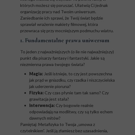
których możesz się poruszać. Ułatwią Ci jednak
organizację pracy nad Twoim uniwersum.
Zaniedbanie ich sprawi, że Twój świat będzie
sprawiał wrażenie makiety filmowej, która
przewraca się przy mocniejszym podmuchu wiatru.
1. Fundamentalne prawa uniwersum
To jeden z najważniejszych (o ile nie najważniejszy)
punkt dla pisarzy fantasy i fantastyki. Jakie są
niezmienna prawa twojego świata?
Magia:
Jeśli istnieje, to czy jest powszechna
jak prąd w gniazdku, czy rzadka i niszczycielska
jak uderzenie pioruna?
Fizyka:
Czy czas płynie tam tak samo? Czy
grawitacja jest stała?
Interwencja:
Czy bogowie realnie
odpowiadają na modlitwy, czy są tylko echem
dawnych mitów?
Pamiętaj: Metafizyka to Twoja „umowa z
czytelnikiem”. Jeśli ją złamiesz bez uzasadnienia,