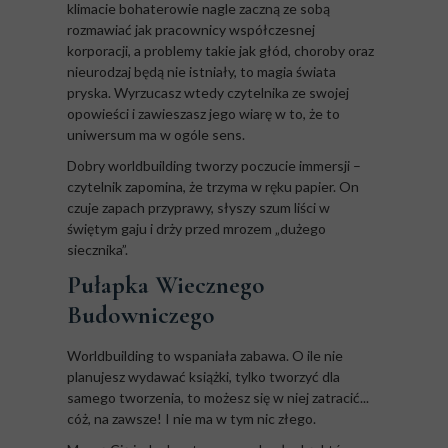
klimacie bohaterowie nagle zaczną ze sobą
rozmawiać jak pracownicy współczesnej
korporacji, a problemy takie jak głód, choroby oraz
nieurodzaj będą nie istniały, to magia świata
pryska. Wyrzucasz wtedy czytelnika ze swojej
opowieści i zawieszasz jego wiarę w to, że to
uniwersum ma w ogóle sens.
Dobry worldbuilding tworzy poczucie immersji –
czytelnik zapomina, że trzyma w ręku papier. On
czuje zapach przyprawy, słyszy szum liści w
świętym gaju i drży przed mrozem „dużego
siecznika”.
Pułapka Wiecznego
Budowniczego
Worldbuilding to wspaniała zabawa. O ile nie
planujesz wydawać książki, tylko tworzyć dla
samego tworzenia, to możesz się w niej zatracić...
cóż, na zawsze! I nie ma w tym nic złego.