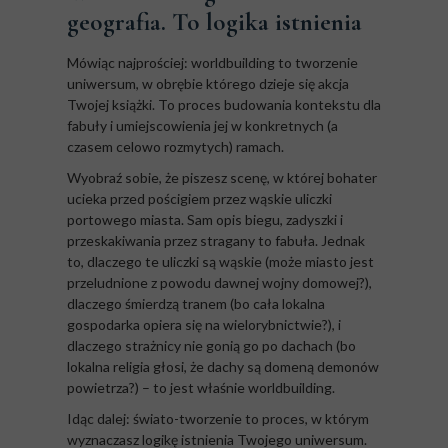
geografia. To logika istnienia
Mówiąc najprościej: worldbuilding to tworzenie
uniwersum, w obrębie którego dzieje się akcja
Twojej książki. To proces budowania kontekstu dla
fabuły i umiejscowienia jej w konkretnych (a
czasem celowo rozmytych) ramach.
Wyobraź sobie, że piszesz scenę, w której bohater
ucieka przed pościgiem przez wąskie uliczki
portowego miasta. Sam opis biegu, zadyszki i
przeskakiwania przez stragany to fabuła. Jednak
to, dlaczego te uliczki są wąskie (może miasto jest
przeludnione z powodu dawnej wojny domowej?),
dlaczego śmierdzą tranem (bo cała lokalna
gospodarka opiera się na wielorybnictwie?), i
dlaczego strażnicy nie gonią go po dachach (bo
lokalna religia głosi, że dachy są domeną demonów
powietrza?) – to jest właśnie worldbuilding.
Idąc dalej: świato-tworzenie to proces, w którym
wyznaczasz logikę istnienia Twojego uniwersum.