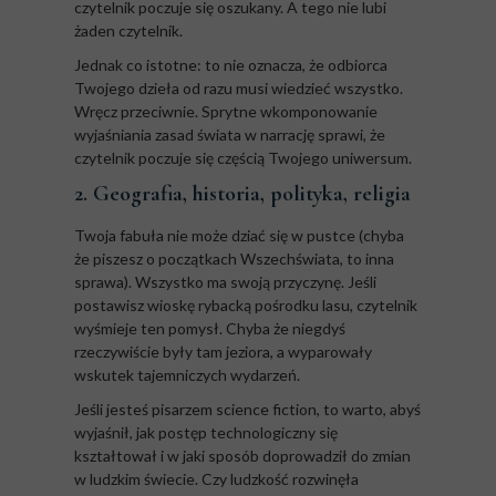
czytelnik poczuje się oszukany. A tego nie lubi
żaden czytelnik.
Jednak co istotne: to nie oznacza, że odbiorca
Twojego dzieła od razu musi wiedzieć wszystko.
Wręcz przeciwnie. Sprytne wkomponowanie
wyjaśniania zasad świata w narrację sprawi, że
czytelnik poczuje się częścią Twojego uniwersum.
2. Geografia, historia, polityka, religia
Twoja fabuła nie może dziać się w pustce (chyba
że piszesz o początkach Wszechświata, to inna
sprawa). Wszystko ma swoją przyczynę. Jeśli
postawisz wioskę rybacką pośrodku lasu, czytelnik
wyśmieje ten pomysł. Chyba że niegdyś
rzeczywiście były tam jeziora, a wyparowały
wskutek tajemniczych wydarzeń.
Jeśli jesteś pisarzem science fiction, to warto, abyś
wyjaśnił, jak postęp technologiczny się
kształtował i w jaki sposób doprowadził do zmian
w ludzkim świecie. Czy ludzkość rozwinęła