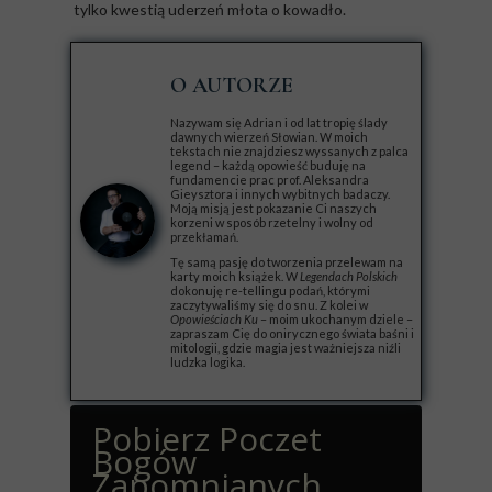
tylko kwestią uderzeń młota o kowadło.
O AUTORZE
Nazywam się Adrian i od lat tropię ślady
dawnych wierzeń Słowian. W moich
tekstach nie znajdziesz wyssanych z palca
legend – każdą opowieść buduję na
fundamencie prac prof. Aleksandra
Gieysztora i innych wybitnych badaczy.
Moją misją jest pokazanie Ci naszych
korzeni w sposób rzetelny i wolny od
przekłamań.
Tę samą pasję do tworzenia przelewam na
karty moich książek. W
Legendach Polskich
dokonuję re-tellingu podań, którymi
zaczytywaliśmy się do snu. Z kolei w
Opowieściach Ku
– moim ukochanym dziele –
zapraszam Cię do onirycznego świata baśni i
mitologii, gdzie magia jest ważniejsza niźli
ludzka logika.
Pobierz Poczet
Bogów
Zapomnianych