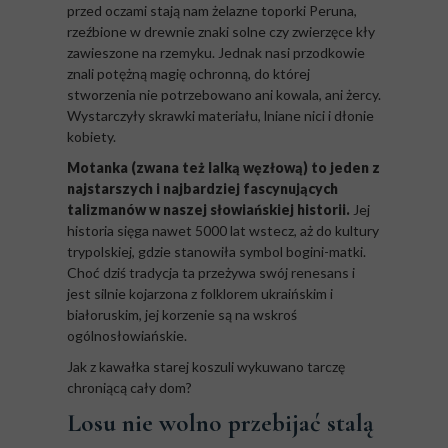
przed oczami stają nam żelazne toporki Peruna,
rzeźbione w drewnie znaki solne czy zwierzęce kły
zawieszone na rzemyku. Jednak nasi przodkowie
znali potężną magię ochronną, do której
stworzenia nie potrzebowano ani kowala, ani żercy.
Wystarczyły skrawki materiału, lniane nici i dłonie
kobiety.
Motanka (zwana też lalką węzłową) to jeden z
najstarszych i najbardziej fascynujących
talizmanów w naszej słowiańskiej historii.
Jej
historia sięga nawet 5000 lat wstecz, aż do kultury
trypolskiej, gdzie stanowiła symbol bogini-matki.
Choć dziś tradycja ta przeżywa swój renesans i
jest silnie kojarzona z folklorem ukraińskim i
białoruskim, jej korzenie są na wskroś
ogólnosłowiańskie.
Jak z kawałka starej koszuli wykuwano tarczę
chroniącą cały dom?
Losu nie wolno przebijać stalą