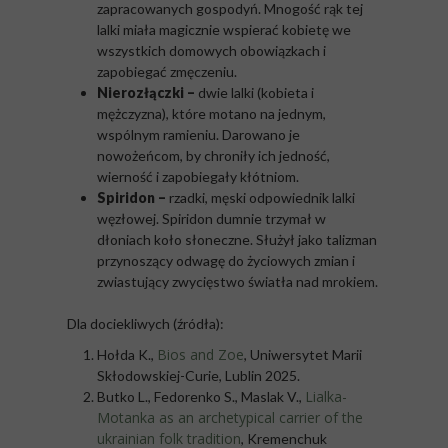
zapracowanych gospodyń. Mnogość rąk tej
lalki miała magicznie wspierać kobietę we
wszystkich domowych obowiązkach i
zapobiegać zmęczeniu.
Nierozłączki –
dwie lalki (kobieta i
mężczyzna), które motano na jednym,
wspólnym ramieniu. Darowano je
nowożeńcom, by chroniły ich jedność,
wierność i zapobiegały kłótniom.
Spiridon –
rzadki, męski odpowiednik lalki
węzłowej. Spiridon dumnie trzymał w
dłoniach koło słoneczne. Służył jako talizman
przynoszący odwagę do życiowych zmian i
zwiastujący zwycięstwo światła nad mrokiem.
Dla dociekliwych (źródła):
Bios and Zoe
Hołda K.,
, Uniwersytet Marii
Skłodowskiej-Curie, Lublin 2025.
Lialka-
Butko L., Fedorenko S., Maslak V.,
Motanka as an archetypical carrier of the
ukrainian folk tradition
, Kremenchuk