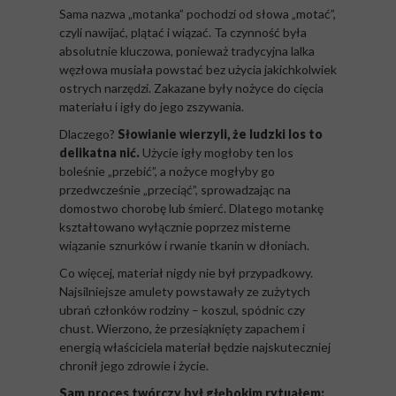
Sama nazwa „motanka” pochodzi od słowa „motać”,
czyli nawijać, plątać i wiązać. Ta czynność była
absolutnie kluczowa, ponieważ tradycyjna lalka
węzłowa musiała powstać bez użycia jakichkolwiek
ostrych narzędzi. Zakazane były nożyce do cięcia
materiału i igły do jego zszywania.
Dlaczego?
Słowianie wierzyli, że ludzki los to
delikatna nić.
Użycie igły mogłoby ten los
boleśnie „przebić”, a nożyce mogłyby go
przedwcześnie „przeciąć”, sprowadzając na
domostwo chorobę lub śmierć. Dlatego motankę
kształtowano wyłącznie poprzez misterne
wiązanie sznurków i rwanie tkanin w dłoniach.
Co więcej, materiał nigdy nie był przypadkowy.
Najsilniejsze amulety powstawały ze zużytych
ubrań członków rodziny – koszul, spódnic czy
chust. Wierzono, że przesiąknięty zapachem i
energią właściciela materiał będzie najskuteczniej
chronił jego zdrowie i życie.
Sam proces twórczy był głębokim rytuałem: