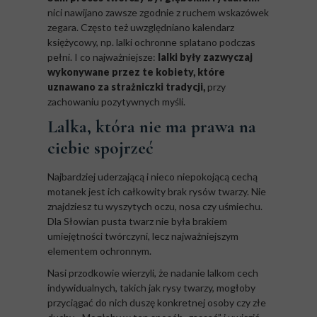
nici nawijano zawsze zgodnie z ruchem wskazówek
zegara. Często też uwzględniano kalendarz
księżycowy, np. lalki ochronne splatano podczas
pełni. I co najważniejsze:
lalki były zazwyczaj
wykonywane przez te kobiety, które
uznawano za strażniczki tradycji,
przy
zachowaniu pozytywnych myśli.
Lalka, która nie ma prawa na
ciebie spojrzeć
Najbardziej uderzającą i nieco niepokojącą cechą
motanek jest ich całkowity brak rysów twarzy. Nie
znajdziesz tu wyszytych oczu, nosa czy uśmiechu.
Dla Słowian pusta twarz nie była brakiem
umiejętności twórczyni, lecz najważniejszym
elementem ochronnym.
Nasi przodkowie wierzyli, że nadanie lalkom cech
indywidualnych, takich jak rysy twarzy, mogłoby
przyciągać do nich duszę konkretnej osoby czy złe