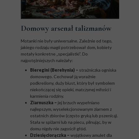
Domowy arsenał talizmanów
Motanki nie były uniwersalne. Zależnie od tego,
jakiego rodzaju magii potrzebował dom, kobiety
motały konkretne „specjalistki”. Do
najpotężniejszych należały:
Bieregini (Berehynia) –
strażniczka ogniska
domowego. Cechował ją wyraźnie
podkreślony, duży biust, który był symbolem
niekończącej się opieki, matczynej miłości i
karmienia rodziny.
Ziarnuszka –
jej brzuch wypełniano
najlepszym, wyselekcjonowanym ziarnem z
ostatnich zbiorów (często gryką lub pszenicą).
Stała w spiżarni lub na piecu, pilnując, by w
domu nigdy nie zagościł głód.
Dziesięciorączka –
wyjątkowy amulet dla