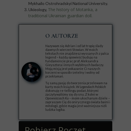
Mykhailo Ostrohradskyi National University.
The history of Motanka, a
Ukieology,
traditional Ukrainian guardian doll.
O AUTORZE
Nazywam się Adrian i od lat tropię ślady
dawnych wierzeń Słowian. W moich
tekstach nie znajdziesz wyssanych z palca
legend – każdą opowieść buduję na
fundamencie prac prof. Aleksandra
Gieysztora i innych wybitnych badaczy.
Moją misją jest pokazanie Ci naszych
korzeni w sposób rzetelny i wolny od
przekłamań.
Tę samą pasję do tworzenia przelewam na
karty moich książek. W
Legendach Polskich
dokonuję re-tellingu podań, którymi
zaczytywaliśmy się do snu. Z kolei w
Opowieściach Ku
– moim ukochanym dziele –
zapraszam Cię do onirycznego świata baśni i
mitologii, gdzie magia jest ważniejsza niźli
ludzka logika.
Pobierz Poczet