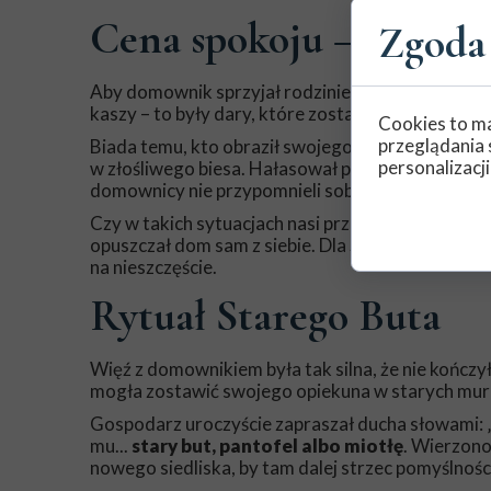
Cena spokoju – mleko, 
Zgoda 
Aby domownik sprzyjał rodzinie, trzeba go było ka
kaszy – to były dary, które zostawiano w ustronny
Cookies to ma
przeglądania 
Biada temu, kto obraził swojego opiekuna. Zlek
personalizacji
w złośliwego biesa. Hałasował po nocach, straszył
domownicy nie przypomnieli sobie o jego istnieniu
Czy w takich sytuacjach nasi przodkowie starali
opuszczał dom sam z siebie. Dla Słowian było t
na nieszczęście.
Rytuał Starego Buta
Więź z domownikiem była tak silna, że nie kończ
mogła zostawić swojego opiekuna w starych murach
Gospodarz uroczyście zapraszał ducha słowami: 
mu...
stary but, pantofel albo miotłę
. Wierzono
nowego siedliska, by tam dalej strzec pomyślnośc