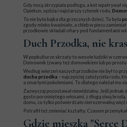
Gdy nocą skrzypiała podłoga, a kot wpatrywał się 
Opiekun, sędzia i najstarszy członek rodu.
Domow
To nie była bajka dla grzecznych dzieci. To była
po
zgody mleko kwaśniało, a chleb w piecu zamieniał 
przodkowie składali ofiary pod fundamentami wł
Duch Przodka, nie kras
W popkulturze skrzaty to wesołe ludziki w czer
Domownik (zwany też domowikiem lub po prostu 
Według wierzeń naszych przodków nie był to przy
ducha przodka
– najczęściej założyciela rodu,
a zmarłymi pokoleniami. To dlatego należał mu si
Zazwyczaj pozostawał niewidzialny. Jeśli jednak 
gęsto porośniętego włosami, z długą siwą brodą
domu, co tylko potwierdzało nierozerwalną więź
Potrafił też zmieniać kształty. Czasem przemykał 
Gdzie mieszka "Serce 