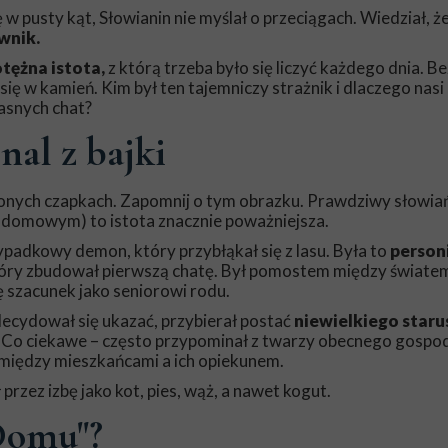
w pusty kąt, Słowianin nie myślał o przeciągach. Wiedział, ż
nik.
tężna istota,
z którą trzeba było się liczyć każdego dnia. Be
się w kamień. Kim był ten tajemniczy strażnik i dlaczego nasi
asnych chat?
nal z bajki
wonych czapkach. Zapomnij o tym obrazku. Prawdziwy słowia
domowym) to istota znacznie poważniejsza.
padkowy demon, który przybłąkał się z lasu. Była to
personi
 który zbudował pierwszą chatę. Był pomostem między świat
ę szacunek jako seniorowi rodu.
decydował się ukazać, przybierał postać
niewielkiego staru
. Co ciekawe – często przypominał z twarzy obecnego gospo
 między mieszkańcami a ich opiekunem.
przez izbę jako kot, pies, wąż, a nawet kogut.
Domu"?