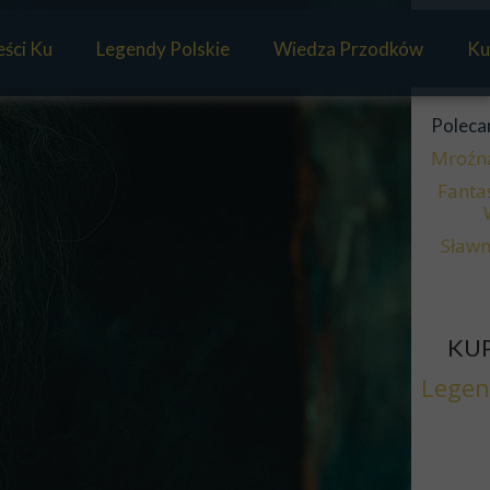
ści Ku
Legendy Polskie
Wiedza Przodków
Ku
Mitologia Słowian
Poleca
Panteon Słowian
Mroźn
Fanta
Sławm
KUP
Legen