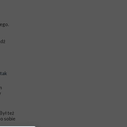
nego.
ądź
 tak
m
w
Był też
o sobie