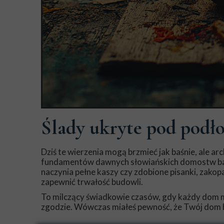
Ślady ukryte pod podł
Dziś te wierzenia mogą brzmieć jak baśnie, ale 
fundamentów dawnych słowiańskich domostw ba
naczynia pełne kaszy czy zdobione pisanki, zakopa
zapewnić trwałość budowli.
To milczący świadkowie czasów, gdy każdy dom mi
zgodzie. Wówczas miałeś pewność, że Twój dom bę