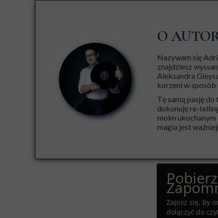
O AUTO
Nazywam się Adria
znajdziesz wyssan
Aleksandra Gieysz
korzeni w sposób 
Tę samą pasję do 
dokonuję re-tellin
moim ukochanym dz
magia jest ważniejs
Pobier
Zapomn
Zapisz się, by
dołączyć do czy