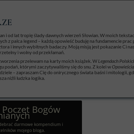
RZE
n i od lat tropię ślady dawnych wierzeń Słowian. W moich tekstac
ych z palca legend – każdą opowieść buduję na fundamencie prac p
tora i innych wybitnych badaczy. Moją misją jest pokazanie Ci na
rzetelny i wolny od przekłamań.
tworzenia przelewam na karty moich książek. W
Legendach Polskic
gu podań, którymi zaczytywaliśmy się do snu. Z kolei w
Opowieścia
iele – zapraszam Cię do onirycznego świata baśni i mitologii, gd
za niźli ludzka logika.
z Poczet Bogów
ianych
 odebrać darmowe kompendium i
telników mojego bloga.