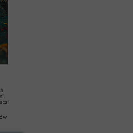
ch
ni,
sca i
ć w