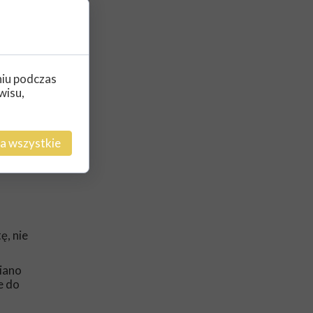
odrobina
niu podczas
wisu,
 dziadka
zypadkach
a wszystkie
 skazany
ę, nie
iano
e do