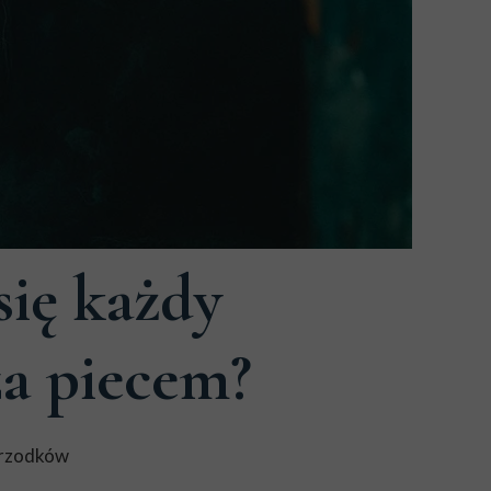
się każdy
za piecem?
przodków