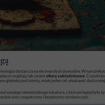
ogą
archeologia dostarcza na nie twardych dowodów. W narożnika
dacze znajdują tak zwane
ofiary zakładzinowe
. Czaszki ko
ne głęboko pod ziemią, miały jeden cel: ułaskawić ducha miej
ał swojego niewidzialnego lokatora, z którym lepiej było ży
dzie suto zaopatrzony i bezpieczny od nieszczęść.