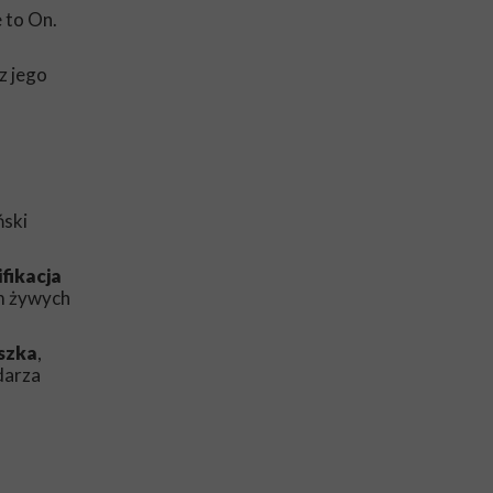
e to On.
z jego
ński
fikacja
em żywych
szka
,
darza