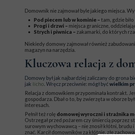
Domownik nie zajmował byle jakiego miejsca. Wybi
Pod piecem lub w kominie –
tam, gdzie bił
Progi i drzwi –
miejsca graniczne, oddzielaj
Strych i piwnica –
zakamarki, do których rza
Niekiedy domowy zajmował również zabudowania 
magazyn na narzędzia.
Kluczowa relacja z d
Domowy był jak najbardziej zaliczany do grona bie
licho
jak
. Wręcz przeciwnie: mógł być
wielkim pr
Relacja z domowikiem przypominała kontrakt. Jeś
gospodarza. Dbał o to, by zwierzęta w oborze by
interesach.
Pełnił też rolę
domowej wyroczni i strażnika m
Ostrzegał przed pożarem czy śmiercią poprzez stu
surowym wychowawcą – nie znosił kłótni, brudu i
znać. Karcił domowników za kłótnie, złe zachowan