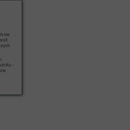
h nie
rof.
szych
h
ch Ku
–
zie