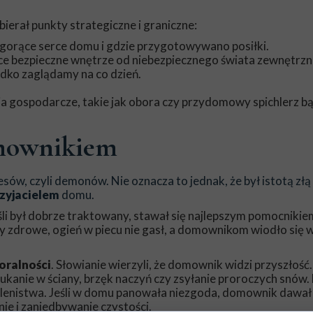
erał punkty strategiczne i graniczne:
o gorące serce domu i gdzie przygotowywano posiłki.
ące bezpieczne wnętrze od niebezpiecznego świata zewnętrz
dko zaglądamy na co dzień.
gospodarcze, takie jak obora czy przydomowy spichlerz b
omownikiem
sów, czyli demonów. Nie oznacza to jednak, że był istotą złą
zyjacielem
domu.
li był dobrze traktowany, stawał się najlepszym pomocnikie
ły zdrowe, ogień w piecu nie gasł, a domownikom wiodło się 
oralności
. Słowianie wierzyli, że domownik widzi przyszłość.
kanie w ściany, brzęk naczyń czy zsyłanie proroczych snów. 
 lenistwa. Jeśli w domu panowała niezgoda, domownik dawał 
ie i zaniedbywanie czystości.