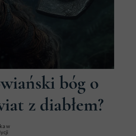
wiański bóg o
wiat z diabłem?
ska w
ycji