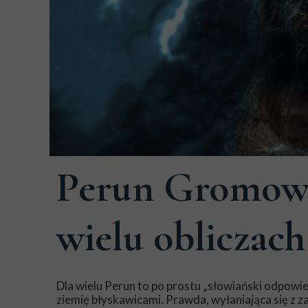
01 marca 2026
Perun Gromowła
wielu obliczach
Dla wielu Perun to po prostu „słowiański odpowi
ziemię błyskawicami. Prawda, wyłaniająca się z 