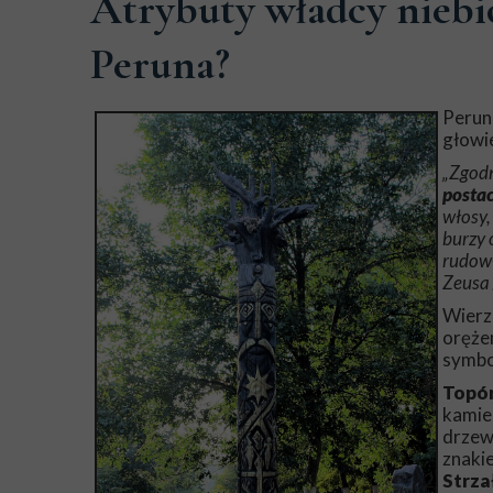
Atrybuty władcy niebi
Peruna?
Perun 
głowie
„Zgodn
postac
włosy,
burzy 
rudowł
Zeusa 
Wierz
oręże
symbo
Topór
kamien
drzew.
znaki
Strza