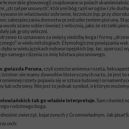
rłe morskie głowonogi) znajdowane w polach skamieniałości
i „strzał perunowych”, którymi bóg raził wrogów i złe duchy
sywano im właściwości ochronne, lecznicze (np. przy chorob
moc zabezpieczania domostw przed uderzeniem pioruna. Stąd
a wyobrażano sobie również z włócznią, jako że strzałki pio
ały jak groty włóczni.
drzewo to uznawano za świętą siedzibę boga i formę „drze
cznego” w wielu mitologiach. Etymologiczne powiązania wska
dębu w wielu językach indoeuropejskich (np. łac. quercus) 
 tego samego rdzenia co imię bóstwa piorunowego.
w. gwiazda Peruna,
czyli sześcioramienna rozeta, heksapen
 istotne: nie mamy dowodów historycznych na to, że jest to 
iennej rozety pojawia się w sztuce ludowej i ornamentyc
y lub ochronny. Nie jest to jednak symbol, o którym możemy
łowiańskich tak go właśnie interpretuje.
Sam również n
szego rodzimego boga.
dnośnie zwierząt, kojarzonych z Gromowładnym. Jak pisał S
rzy cech: