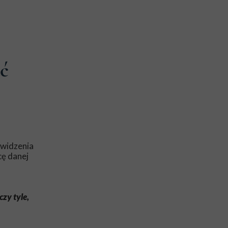
ać
 widzenia
ę danej
zy tyle,