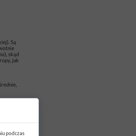
ej). Są
rwotnie
nu), skąd
ropy, jak
średnie,
kże
ierzeń.
 Andrzej
niu podczas