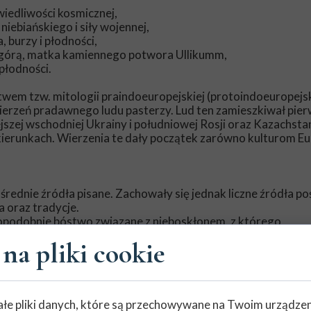
wiedliwości kosmicznej,
niebiańskiego i siły wojennej,
, burzy i płodności,
 górą, matka kamiennego potwora Ullikumm,
płodności.
wem tzw. mitologii praindoeuropejskiej (protoindoeuropejski
wierzeń pradawnego ludu pasterzy. Lud ten zamieszkiwał pie
ejszej wschodniej Ukrainy i południowej Rosji oraz Kazachsta
kierunkach. Wierzenia te dały początek zarówno kulturom Eu
ośrednie źródła pisane. Zachowały się jednak liczne źródła po
 oraz tradycje.
podobnie bóstwo związane z nieboskłonem, z którego
 czy właśnie Perun.
na pliki cookie
otywy w wierzeniach, np. poświęcanie koni, kult ognia, a ta
wnicy, rolnicy/rzemieślnicy), co odzwierciedlało strukturę w
wrócę. Na razie skupmy się jeszcze na samym imieniu Perun.
łe pliki danych, które są przechowywane na Twoim urządze