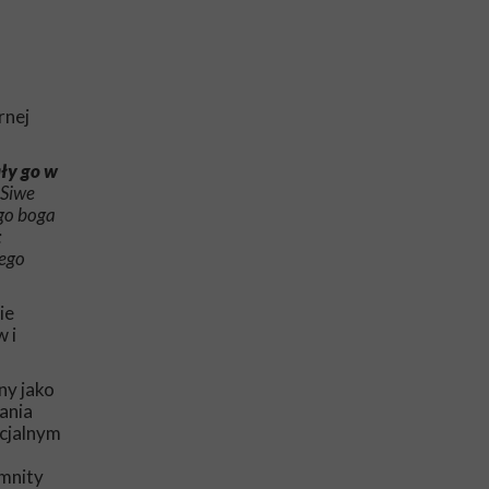
rnej
ły go w
Siwe
ego boga
:
zego
ie
 i
ny jako
lania
icjalnym
mnity