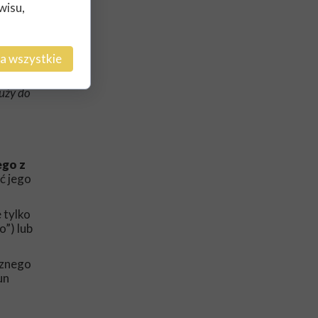
wisu,
a wszystkie
. Stało
uży do
ego z
ć jego
 tylko
o”) lub
cznego
un