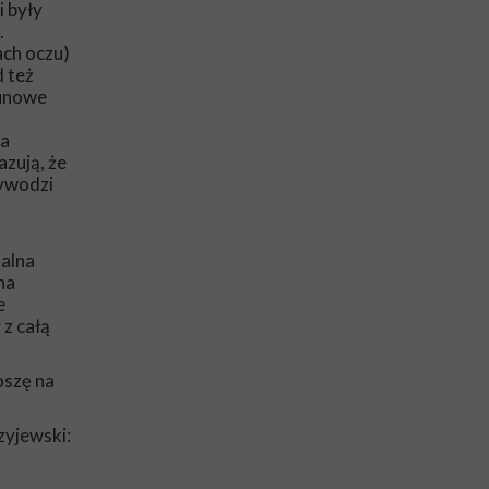
 były
.
ach oczu)
 też
runowe
wa
zują, że
wywodzi
talna
na
e
 z całą
oszę na
zyjewski: