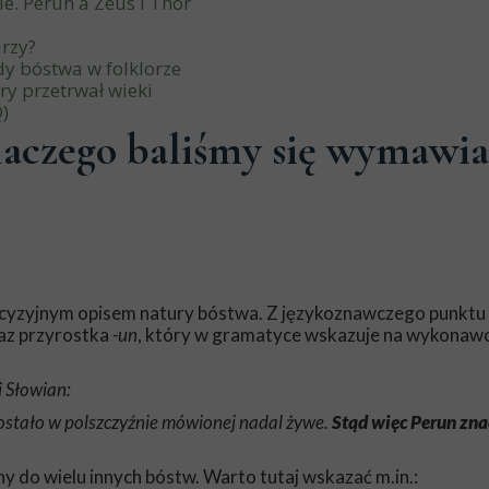
e. Perun a Zeus i Thor
urzy?
dy bóstwa w folklorze
y przetrwał wieki
)
laczego baliśmy się wymawi
precyzyjnym opisem natury bóstwa. Z językoznawczego punktu
az przyrostka
-un
, który w gramatyce wskazuje na wykonawc
i Słowian:
ostało w polszczyźnie mówionej nadal żywe.
Stąd więc Perun znac
ny do wielu innych bóstw. Warto tutaj wskazać m.in.: