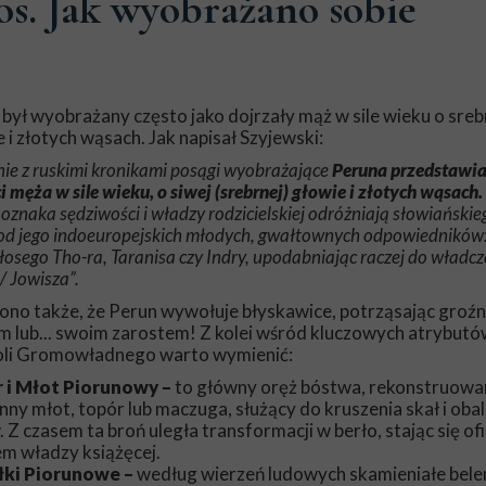
os. Jak wyobrażano sobie
był wyobrażany często jako dojrzały mąż w sile wieku o sreb
 i złotych wąsach. Jak napisał Szyjewski:
ie z ruskimi kronikami posągi wyobrażające
Peruna przedstawia
i męża w sile wieku, o siwej (srebrnej) głowie i złotych wąsach.
 oznaka sędziwości i władzy rodzicielskiej odróżniają słowiański
od jego indoeuropejskich młodych, gwałtownych odpowiedników
osego Tho-ra, Taranisa czy Indry, upodabniając raczej do władc
/ Jowisza”.
ono także, że Perun wywołuje błyskawice, potrząsając groźn
m lub... swoim zarostem! Z kolei wśród kluczowych atrybutów
li Gromowładnego warto wymienić:
 i Młot Piorunowy –
to główny oręż bóstwa, rekonstruowa
ny młot, topór lub maczuga, służący do kruszenia skał i oba
 Z czasem ta broń uległa transformacji w berło, stając się of
em władzy książęcej.
łki Piorunowe –
według wierzeń ludowych skamieniałe bele