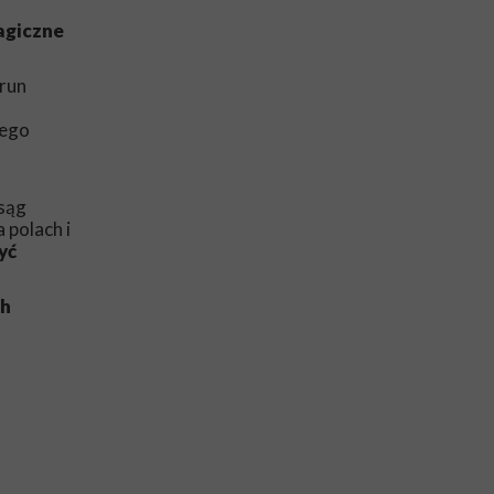
agiczne
orun
nego
osąg
 polach i
yć
ch