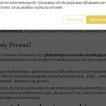
jąc:
stron internetowych. Używamy ich do poprawy działania ser
 treści, oraz analizy ruchu na stronie.
mu Perkwun zostało uznane za suwerennego boga nieba”.
„piorun”. Warto tutaj jeszcze raz zacytować Gieysztora:
Dostosuj
Zezwól n
z wyrazu pospolitego „piorun”, zachowanego tylko w polszczyźnie
a laicyzacji i dała początek terminowi na oznaczenie zjawiska
a komentarza.
W językach litewskimi łotewskim ten sam wyraz sł
mię Peruna?
rzejawem nienawiści, lecz
głębokiego szacunku wynikając
imienia bóstwa może je niepotrzebnie wezwać lub sprowadzi
ru bałtyjskiego, gdzie jeszcze w XX wieku na Litwie i Łotwie
. Młodsi musieli posługiwać się eufemizmami (np. „bóg”, „nieb
„oswoić” potężną siłę gromu.
szło do laicyzacji imienia do określenia zjawiska atmosfery
łowiańskie przekleństwa typu „do pioruna” czy „niech to pior
u bożego nad winowajcą.