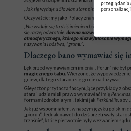
Szyjewski uzupełnia ustalenia Gieysztora, wskazu
przeglądania 
personalizacji
„Jak się wydaje u Słowian stare pie. określenie gro
Oczywiście: my jako Polacy znamy też określenie 
„Nie wydaje się to dziś imieniem bóstwa utworzonym 
się raczej odwrotnie:
dawna nazwa teologiczna uległ
atmosferycznego, którego niezwykłość nie wymag
nazywania i bóstwa, i gromu”.
Dlaczego bano wymawiać się i
Lęk przed wymawianiem imienia „Perun” nie był p
magicznego tabu.
Wierzono, że wypowiedzenie 
gniew, dlatego starano się go nie nadużywać.
Gieysztor przytacza fascynujące przykłady z obsza
starsi ludzie mieli prawo wymawiać imię
Perkūnas
formami zdrobniałymi, takimi jak
Perkūnėlis
, aby 
Jak już wspomniałem, w naszym języku polskim do
„piorun”. Jednak nawet do dziś przetrwały staros
trzaśnie”, które pierwotnie były wezwaniem sąd