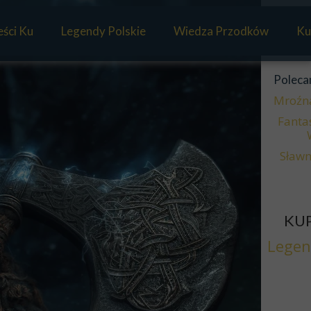
ści Ku
Legendy Polskie
Wiedza Przodków
Ku
Mitologia Słowian
Poleca
Panteon Słowian
Mroźn
Fanta
Sławm
KUP
Legen