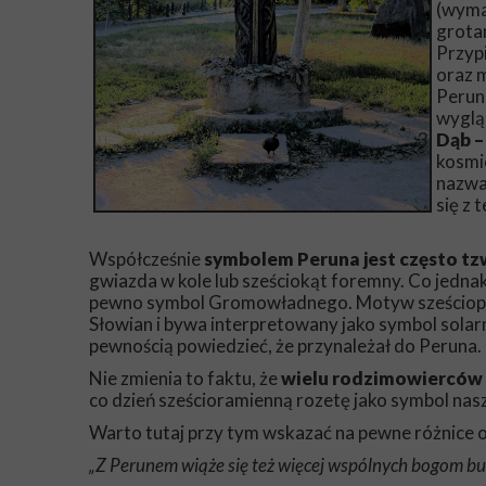
(wyma
grotam
Przypi
oraz 
Perun
wygląd
Dąb –
kosmi
nazwa 
się z
Współcześnie
symbolem Peruna jest często tz
gwiazda w kole lub sześciokąt foremny. Co jednak
pewno symbol Gromowładnego. Motyw sześcioprom
Słowian i bywa interpretowany jako symbol solarn
pewnością powiedzieć, że przynależał do Peruna.
Nie zmienia to faktu, że
wielu rodzimowierców s
co dzień sześcioramienną rozetę jako symbol na
Warto tutaj przy tym wskazać na pewne różnice o
„Z Perunem wiąże się też więcej wspólnych bogom bu