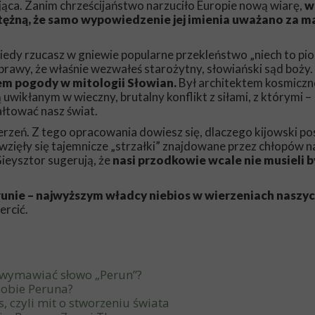
ojąca. Zanim chrześcijaństwo narzuciło Europie nową wiarę,
w
tężną, że samo wypowiedzenie jej imienia uważano za m
Kiedy rzucasz w gniewie popularne przekleństwo „niech to pi
sprawy, że właśnie wezwałeś starożytny, słowiański sąd boży.
m pogody w mitologii Słowian.
Był architektem kosmicz
uwikłanym w wieczny, brutalny konflikt z siłami, z którymi –
łtować nasz świat.
rzeń. Z tego opracowania dowiesz się, dlaczego kijowski p
wzięły się tajemnicze „strzałki” znajdowane przez chłopów na
ieysztor sugerują, że
nasi przodkowie wcale nie musieli b
unie – najwyższym władcy niebios w wierzeniach naszy
ercić.
ę wymawiać słowo „Perun”?
sobie Peruna?
 czyli mit o stworzeniu świata