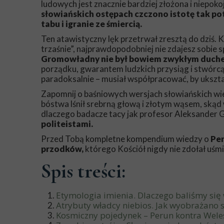
ludowych jest znacznie bardziej złożona i niepok
słowiańskich ostępach czczono istotę tak po
tabu i igranie ze śmiercią.
Ten atawistyczny lęk przetrwał zresztą do dziś. 
trzaśnie”, najprawdopodobniej nie zdajesz sobie 
Gromowładny nie był bowiem zwykłym duche
porządku, gwarantem ludzkich przysiąg i stwórcą 
paradoksalnie – musiał współpracować, by ukszta
Zapomnij o baśniowych wersjach słowiańskich wie
bóstwa lśnił srebrną głową i złotym wąsem, skąd 
dlaczego badacze tacy jak profesor Aleksander G
politeistami.
Przed Tobą kompletne kompendium wiedzy o
Per
przodków,
którego Kościół nigdy nie zdołał uśmi
Spis treści:
Etymologia imienia. Dlaczego baliśmy si
Atrybuty władcy niebios. Jak wyobrażano 
Kosmiczny pojedynek – Perun kontra Weles,