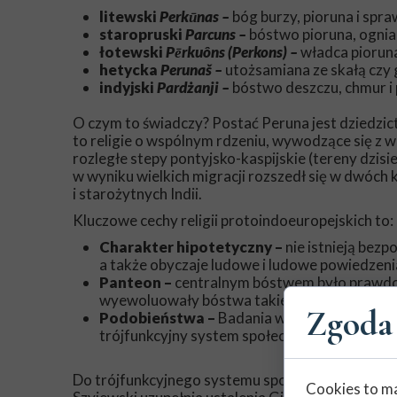
litewski
Perkūnas –
bóg burzy, pioruna i spra
staropruski
Parcuns –
bóstwo pioruna, ognia 
łotewski
Pērkuôns (Perkons) –
władca pioruna
hetycka
Perunaš –
utożsamiana ze skałą czy
indyjski
Pardżanji –
bóstwo deszczu, chmur i 
O czym to świadczy? Postać Peruna jest dziedzict
to religie o wspólnym rdzeniu, wywodzące się z 
rozległe stepy pontyjsko-kaspijskie (tereny dzisi
w wyniku wielkich migracji rozszedł się w dwóch 
i starożytnych Indii.
Kluczowe cechy religii protoindoeuropejskich to:
Charakter hipotetyczny –
nie istnieją bezp
a także obyczaje ludowe i ludowe powiedzenia
Panteon –
centralnym bóstwem było prawdo
wyewoluowały bóstwa takie jak Zeus, Jupiter
Zgoda 
Podobieństwa –
Badania wykazują wspólne m
trójfunkcyjny system społeczny (kapłani, wojo
Do trójfunkcyjnego systemu społecznego jeszcze 
Cookies to ma