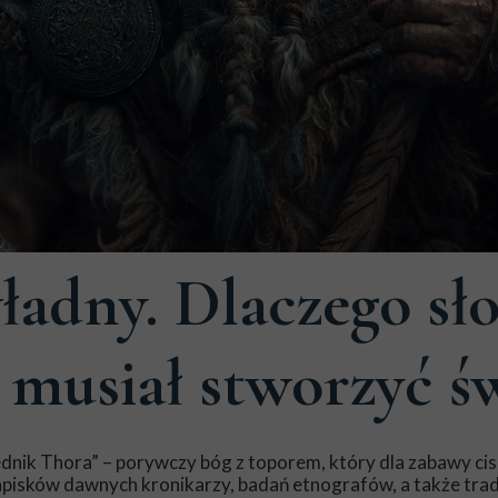
dny. Dlaczego sło
 musiał stworzyć ś
ednik Thora” – porywczy bóg z toporem, który dla zabawy ci
zapisków dawnych kronikarzy, badań etnografów, a także trad