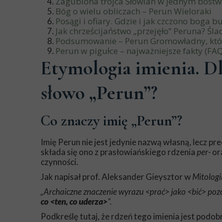
Zagubiona trójca Słowian w jednym bóstwi
Bóg o wielu obliczach – Perun Wieloraki
Posągi i ofiary. Gdzie i jak czczono boga b
Jak chrześcijaństwo „przejęło” Peruna? Śla
Podsumowanie – Perun Gromowładny, któr
Perun w pigułce – najważniejsze fakty (FAQ
Etymologia imienia. D
słowo „Perun”?
Co znaczy imię „Perun”?
Imię Perun nie jest jedynie nazwą własną, lecz 
składa się ono z prasłowiańskiego rdzenia
per-
or
czynności.
Jak napisał prof. Aleksander Gieysztor w
Mitologi
„Archaiczne znaczenie wyrazu <prać> jako <bić> poz
co <ten, co uderza>
”.
Podkreślę tutaj, że rdzeń tego imienia jest podob