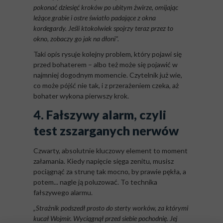
pokonać dziesięć kroków po ubitym żwirze, omijając
leżące grabie i ostre światło padające z okna
kordegardy. Jeśli ktokolwiek spojrzy teraz przez to
okno, zobaczy go jak na dłoni”.
Taki opis rysuje kolejny problem, który pojawi się
przed bohaterem – albo też może się pojawić w
najmniej dogodnym momencie. Czytelnik już wie,
co może pójść nie tak, i z przerażeniem czeka, aż
bohater wykona pierwszy krok.
4. Fałszywy alarm, czyli
test zszarganych nerwów
Czwarty, absolutnie kluczowy element to moment
załamania. Kiedy napięcie sięga zenitu, musisz
pociągnąć za strunę tak mocno, by prawie pękła, a
potem... nagle ją poluzować. To technika
fałszywego alarmu.
„Strażnik podszedł prosto do sterty worków, za którymi
kucał Wojmir. Wyciągnął przed siebie pochodnię. Jej