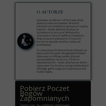
O AUTORZE
Nazywam się Adrian i od lat tropię ślady
dawnych wierzeń Słowian. W moich
tekstach nie znajdziesz wyssanych z palca
legend – każdą opowieść buduję na
fundamencie prac prof. Aleksandra
Gieysztora i innych wybitnych badaczy.
Moją misją jest pokazanie Ci naszych
korzeni w sposób rzetelny i wolny od
przekłamań.
Tę samą pasję do tworzenia przelewam na
karty moich książek. W
Legendach Polskich
dokonuję re-tellingu podań, którymi
zaczytywaliśmy się do snu. Z kolei w
Opowieściach Ku
– moim ukochanym dziele –
zapraszam Cię do onirycznego świata baśni i
mitologii, gdzie magia jest ważniejsza niźli
ludzka logika.
Pobierz Poczet
Bogów
Zapomnianych
Zapisz się, by odebrać darmowe