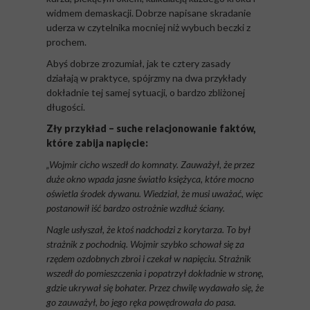
widmem demaskacji. Dobrze napisane skradanie
uderza w czytelnika mocniej niż wybuch beczki z
prochem.
Abyś dobrze zrozumiał, jak te cztery zasady
działają w praktyce, spójrzmy na dwa przykłady
dokładnie tej samej sytuacji, o bardzo zbliżonej
długości.
Zły przykład – suche relacjonowanie faktów,
które zabija napięcie:
„Wojmir cicho wszedł do komnaty. Zauważył, że przez
duże okno wpada jasne światło księżyca, które mocno
oświetla środek dywanu. Wiedział, że musi uważać, więc
postanowił iść bardzo ostrożnie wzdłuż ściany.
Nagle usłyszał, że ktoś nadchodzi z korytarza. To był
strażnik z pochodnią. Wojmir szybko schował się za
rzędem ozdobnych zbroi i czekał w napięciu. Strażnik
wszedł do pomieszczenia i popatrzył dokładnie w stronę,
gdzie ukrywał się bohater. Przez chwilę wydawało się, że
go zauważył, bo jego ręka powędrowała do pasa.