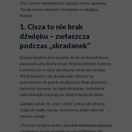
Oto cztery rzemieślnicze zasady, które zamienią
Twoje sceny włamań i skradania w tykającą
bombę.
1. Cisza to nie brak
dźwięku – zwłaszcza
podczas „skradanek”
Dużym błędem jest pisanie, że dookoła bohatera
panowała absolutna cisza. W prawdziwym świecie,
a zwłaszcza w nocy, absolutna cisza nie istnieje.
Kiedy bohater się skrada, jego zmysły są
wyostrzone do granic możliwości. Brak głośnych
hałasów sprawia, że najdrobniejsze, codzienne
mikrodźwięki urastają do rangi trzęsienia ziemi.
Zamiast pisać, że „było cicho”, pokaż, jak głośne
stają się nagle rzeczy, na które w dzień nikt nie
zwraca uwagi.
„Korytarz tonął w mroku. Szuranie wełnianego płaszcza
o kamienną ścianę brzmiało w uszach Wojmira jak