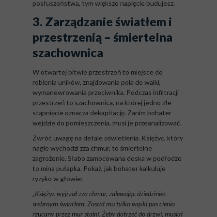
posłuszeństwa, tym większe napięcie budujesz.
3. Zarządzanie światłem i
przestrzenią – śmiertelna
szachownica
W otwartej bitwie przestrzeń to miejsce do
robienia uników, znajdowania pola do walki,
wymanewrowania przeciwnika. Podczas infiltracji
przestrzeń to szachownica, na której jedno złe
stąpnięcie oznacza dekapitację. Zanim bohater
wejdzie do pomieszczenia, musi je przeanalizować.
Zwróć uwagę na detale oświetlenia. Księżyc, który
nagle wychodzi zza chmur, to śmiertelne
zagrożenie. Słabo zamocowana deska w podłodze
to mina pułapka. Pokaż, jak bohater kalkuluje
ryzyko w głowie:
„Księżyc wyjrzał zza chmur, zalewając dziedziniec
srebrnym światłem. Został mu tylko wąski pas cienia
rzucany przez mur stajni. Żeby dotrzeć do drzwi, musiał