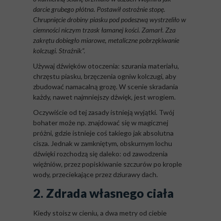
darcie grubego płótna. Postawił ostrożnie stopę.
Chrupnięcie drobiny piasku pod podeszwą wystrzeliło w
ciemności niczym trzask łamanej kości. Zamarł. Zza
zakrętu dobiegło miarowe, metaliczne pobrzękiwanie
kolczugi. Strażnik”.
Używaj dźwięków otoczenia: szurania materiału,
chrzęstu piasku, brzęczenia ogniw kolczugi, aby
zbudować namacalną grozę. W scenie skradania
każdy, nawet najmniejszy dźwięk, jest wrogiem.
Oczywiście od tej zasady istnieją wyjątki. Twój
bohater może np. znajdować się w magicznej
próżni, gdzie istnieje coś takiego jak absolutna
cisza. Jednak w zamkniętym, obskurnym lochu
dźwięki rozchodzą się daleko: od zawodzenia
więźniów, przez popiskiwanie szczurów po krople
wody, przeciekające przez dziurawy dach.
2. Zdrada własnego ciała
Kiedy stoisz w cieniu, a dwa metry od ciebie