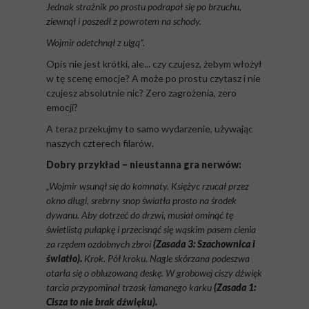
Jednak strażnik po prostu podrapał się po brzuchu,
ziewnął i poszedł z powrotem na schody.
Wojmir odetchnął z ulgą”.
Opis nie jest krótki, ale... czy czujesz, żebym włożył
w tę scenę emocje? A może po prostu czytasz i nie
czujesz absolutnie nic? Zero zagrożenia, zero
emocji?
A teraz przekujmy to samo wydarzenie, używając
naszych czterech filarów.
Dobry przykład – nieustanna gra nerwów:
„Wojmir wsunął się do komnaty. Księżyc rzucał przez
okno długi, srebrny snop światła prosto na środek
dywanu. Aby dotrzeć do drzwi, musiał ominąć tę
świetlistą pułapkę i przecisnąć się wąskim pasem cienia
za rzędem ozdobnych zbroi
(Zasada 3: Szachownica i
światło).
Krok. Pół kroku. Nagle skórzana podeszwa
otarła się o obluzowaną deskę. W grobowej ciszy dźwięk
tarcia przypominał trzask łamanego karku
(Zasada 1:
Cisza to nie brak dźwięku).