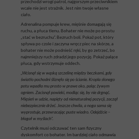
przechodzi wrogi patrol, najgorszym przeciwnikiem
wcale nie jest strażnik. Jest nim twoje własne
ciało.
Adrenalina pompuje krew, mięśnie domagają się
ruchu, a płuca tlenu. Bohater nie może po prostu
„stać w bezruchu”. Bezruch boli. Pokaż pot, który
spływa po czole i zaczyna wręcz piec na skórze, a
bohater nie może podnieść ręki, by go zetrzeć, bo
najmniejszy ruch zdradzi jego pozycję. Pokaż palące
płuca, gdy wstrzymuje oddech.
„Wcisnął się w wąską szczelinę między beczkami, gdy
światło pochodni śliznęło się po ścianie. Kropla słonego
potu wpadła mu prosto w prawe oko, paląc żywym
ogniem. Zacisnął powieki, modląc się, by nie drgnąć.
Mięsień w udzie, napięty od nienaturalnej pozycji, zaczął
niebezpiecznie drżeć. Jeszcze chwila, a noga sama się
wyprostuje, przewracając puste wiadro. Odejdźcie –
błagał w myślach”.
Czytelnik musi odczuwać ten sam fizyczny
dyskomfort co bohater. Im bardziej ciało odmawia