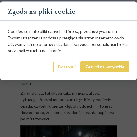
blask omiótł czubki butów najemnika. Wojmir
Zgoda na pliki cookie
bezgłośnie wysunął sztylet z pochwy, gotów wbić go w
gardło wroga. Strażnik chrząknął głośno, splunął gęstą
śliną dosłownie centymetr od dłoni Wojmira, po czym
odwrócił się na pięcie i poszedł w stronę bramy, mrucząc
Cookies to małe pliki danych, które są przechowywane na
pod nosem przekleństwa na nocną wartę”.
Twoim urządzeniu podczas przeglądania stron internetowych.
Używamy ich do poprawy działania serwisu, personalizacji treści,
Bohater ukryty w cieniu jest pewien, że został
oraz analizy ruchu na stronie.
zdemaskowany. Strażnik zatrzymuje się, patrzy
prosto na niego, mruży oczy, a jego dłoń wędruje
do rękojeści miecza. Twój bohater też zaciska dłoń
Dostosuj
Zezwól na wszystkie
na sztylecie. Czytelnik wstrzymuje oddech,
przygotowując się na rzeź. I wtedy następuje
zwrot.
Zafunduj czytelnikowi taką mini-zawałową
sytuację. Pozwól mu poczuć ulgę. Kiedy napięcie
opada, czytelnik bierze głęboki oddech – i to jest
dowód na to, że scena skradania została napisana
po mistrzowsku.