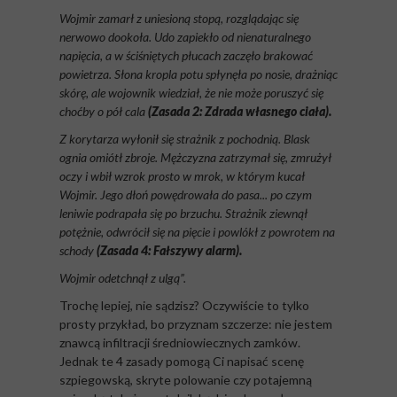
Wojmir zamarł z uniesioną stopą, rozglądając się
nerwowo dookoła. Udo zapiekło od nienaturalnego
napięcia, a w ściśniętych płucach zaczęło brakować
powietrza. Słona kropla potu spłynęła po nosie, drażniąc
skórę, ale wojownik wiedział, że nie może poruszyć się
choćby o pół cala
(Zasada 2: Zdrada własnego ciała).
Z korytarza wyłonił się strażnik z pochodnią. Blask
ognia omiótł zbroje. Mężczyzna zatrzymał się, zmrużył
oczy i wbił wzrok prosto w mrok, w którym kucał
Wojmir. Jego dłoń powędrowała do pasa... po czym
leniwie podrapała się po brzuchu. Strażnik ziewnął
potężnie, odwrócił się na pięcie i powlókł z powrotem na
schody
(Zasada 4: Fałszywy alarm).
Wojmir odetchnął z ulgą”.
Trochę lepiej, nie sądzisz? Oczywiście to tylko
prosty przykład, bo przyznam szczerze: nie jestem
znawcą infiltracji średniowiecznych zamków.
Jednak te 4 zasady pomogą Ci napisać scenę
szpiegowską, skryte polowanie czy potajemną