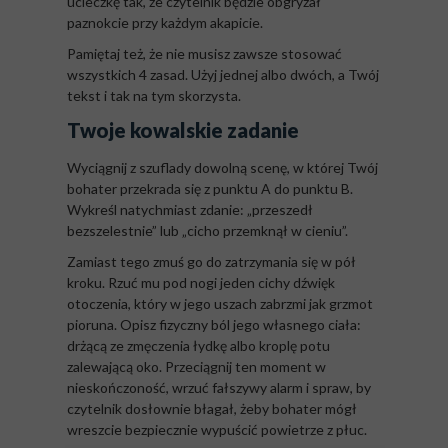
ucieczkę tak, że czytelnik będzie obgryzał
paznokcie przy każdym akapicie.
Pamiętaj też, że nie musisz zawsze stosować
wszystkich 4 zasad. Użyj jednej albo dwóch, a Twój
tekst i tak na tym skorzysta.
Twoje kowalskie zadanie
Wyciągnij z szuflady dowolną scenę, w której Twój
bohater przekrada się z punktu A do punktu B.
Wykreśl natychmiast zdanie: „przeszedł
bezszelestnie” lub „cicho przemknął w cieniu”.
Zamiast tego zmuś go do zatrzymania się w pół
kroku. Rzuć mu pod nogi jeden cichy dźwięk
otoczenia, który w jego uszach zabrzmi jak grzmot
pioruna. Opisz fizyczny ból jego własnego ciała:
drżącą ze zmęczenia łydkę albo kroplę potu
zalewającą oko. Przeciągnij ten moment w
nieskończoność, wrzuć fałszywy alarm i spraw, by
czytelnik dosłownie błagał, żeby bohater mógł
wreszcie bezpiecznie wypuścić powietrze z płuc.