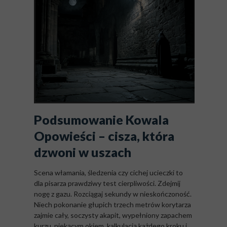
Podsumowanie Kowala
Opowieści – cisza, która
dzwoni w uszach
Scena włamania, śledzenia czy cichej ucieczki to
dla pisarza prawdziwy test cierpliwości. Zdejmij
nogę z gazu. Rozciągaj sekundy w nieskończoność.
Niech pokonanie głupich trzech metrów korytarza
zajmie cały, soczysty akapit, wypełniony zapachem
kurzu, piekącym okiem, kalkulacją każdego kroku i