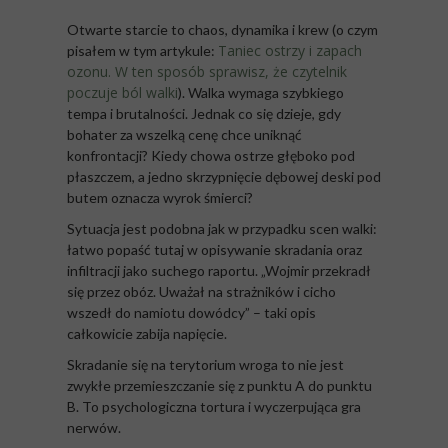
Otwarte starcie to chaos, dynamika i krew (o czym
Taniec ostrzy i zapach
pisałem w tym artykule:
ozonu. W ten sposób sprawisz, że czytelnik
poczuje ból walki
). Walka wymaga szybkiego
tempa i brutalności. Jednak co się dzieje, gdy
bohater za wszelką cenę chce uniknąć
konfrontacji? Kiedy chowa ostrze głęboko pod
płaszczem, a jedno skrzypnięcie dębowej deski pod
butem oznacza wyrok śmierci?
Sytuacja jest podobna jak w przypadku scen walki:
łatwo popaść tutaj w opisywanie skradania oraz
infiltracji jako suchego raportu. „Wojmir przekradł
się przez obóz. Uważał na strażników i cicho
wszedł do namiotu dowódcy” – taki opis
całkowicie zabija napięcie.
Skradanie się na terytorium wroga to nie jest
zwykłe przemieszczanie się z punktu A do punktu
B. To psychologiczna tortura i wyczerpująca gra
nerwów.