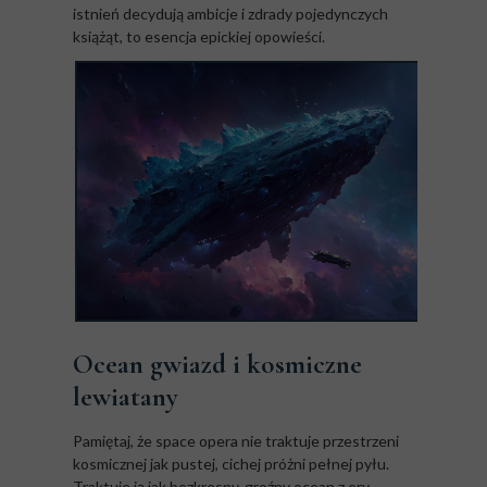
istnień decydują ambicje i zdrady pojedynczych
książąt, to esencja epickiej opowieści.
Ocean gwiazd i kosmiczne
lewiatany
Pamiętaj, że space opera nie traktuje przestrzeni
kosmicznej jak pustej, cichej próżni pełnej pyłu.
Traktuje ją jak bezkresny, groźny ocean z ery