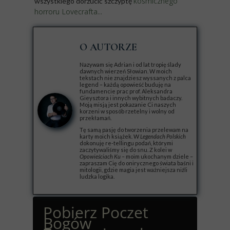
kosmicznego
wszystkiego dorzucić szczyptę
horroru Lovecrafta...
O AUTORZE
Nazywam się Adrian i od lat tropię ślady
dawnych wierzeń Słowian. W moich
tekstach nie znajdziesz wyssanych z palca
legend – każdą opowieść buduję na
fundamencie prac prof. Aleksandra
Gieysztora i innych wybitnych badaczy.
Moją misją jest pokazanie Ci naszych
korzeni w sposób rzetelny i wolny od
przekłamań.
Tę samą pasję do tworzenia przelewam na
karty moich książek. W
Legendach Polskich
dokonuję re-tellingu podań, którymi
zaczytywaliśmy się do snu. Z kolei w
Opowieściach Ku
– moim ukochanym dziele –
zapraszam Cię do onirycznego świata baśni i
mitologii, gdzie magia jest ważniejsza niźli
ludzka logika.
Pobierz Poczet
Bogów