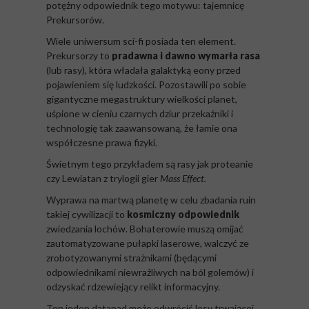
potężny odpowiednik tego motywu: tajemnicę
Prekursorów.
Wiele uniwersum sci-fi posiada ten element.
Prekursorzy to
pradawna i dawno wymarła rasa
(lub rasy), która władała galaktyką eony przed
pojawieniem się ludzkości. Pozostawili po sobie
gigantyczne megastruktury wielkości planet,
uśpione w cieniu czarnych dziur przekaźniki i
technologię tak zaawansowaną, że łamie ona
współczesne prawa fizyki.
Świetnym tego przykładem są rasy jak proteanie
czy Lewiatan z trylogii gier
Mass Effect.
Wyprawa na martwą planetę w celu zbadania ruin
takiej cywilizacji to
kosmiczny odpowiednik
zwiedzania lochów. Bohaterowie muszą omijać
zautomatyzowane pułapki laserowe, walczyć ze
zrobotyzowanymi strażnikami (będącymi
odpowiednikami niewrażliwych na ból golemów) i
odzyskać rdzewiejący relikt informacyjny.
Ten jeden datapad może odwrócić losy trwającej