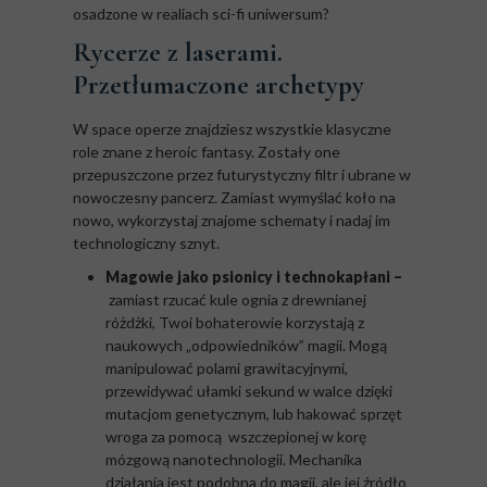
osadzone w realiach sci-fi uniwersum?
Rycerze z laserami.
Przetłumaczone archetypy
W space operze znajdziesz wszystkie klasyczne
role znane z heroic fantasy. Zostały one
przepuszczone przez futurystyczny filtr i ubrane w
nowoczesny pancerz. Zamiast wymyślać koło na
nowo, wykorzystaj znajome schematy i nadaj im
technologiczny sznyt.
Magowie jako psionicy i technokapłani –
zamiast rzucać kule ognia z drewnianej
różdżki, Twoi bohaterowie korzystają z
naukowych „odpowiedników” magii. Mogą
manipulować polami grawitacyjnymi,
przewidywać ułamki sekund w walce dzięki
mutacjom genetycznym, lub hakować sprzęt
wroga za pomocą wszczepionej w korę
mózgową nanotechnologii. Mechanika
działania jest podobna do magii, ale jej źródło