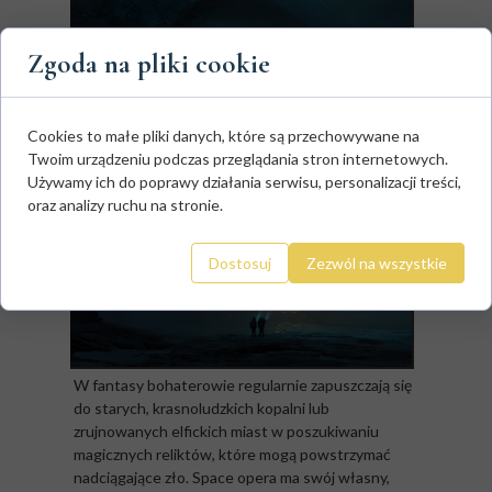
Zgoda na pliki cookie
Cookies to małe pliki danych, które są przechowywane na
Twoim urządzeniu podczas przeglądania stron internetowych.
Używamy ich do poprawy działania serwisu, personalizacji treści,
oraz analizy ruchu na stronie.
Dostosuj
Zezwól na wszystkie
W fantasy bohaterowie regularnie zapuszczają się
do starych, krasnoludzkich kopalni lub
zrujnowanych elfickich miast w poszukiwaniu
magicznych reliktów, które mogą powstrzymać
nadciągające zło. Space opera ma swój własny,