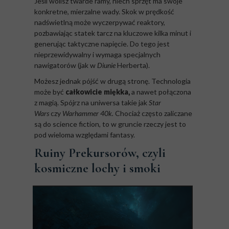
Jeśli wolisz twarde ramy, niech sprzęt ma swoje
konkretne, mierzalne wady. Skok w prędkość
nadświetlną może wyczerpywać reaktory,
pozbawiając statek tarcz na kluczowe kilka minut i
generując taktyczne napięcie. Do tego jest
nieprzewidywalny i wymaga specjalnych
nawigatorów (jak w
Diunie
Herberta).
Możesz jednak pójść w drugą stronę. Technologia
może być
całkowicie miękka,
a nawet połączona
z magią. Spójrz na uniwersa takie jak
Star
Wars
czy
Warhammer 40k.
Chociaż często zaliczane
są do science fiction, to w gruncie rzeczy jest to
pod wieloma względami fantasy.
Ruiny Prekursorów, czyli
kosmiczne lochy i smoki