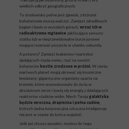
wielkich odkryć geograficznych.
To środowisko pełne jest zjawisk, z którymi
bohaterowie muszą walczyć. Zamiast zdradliwych
bagien i lawin w wysokich górach,
wrzuć ich w
radioaktywne mgławice
zakłócające sensory
statku lub w nieprzewidywalne burze jonowe
mogące rozerwać poszycie w ułamku sekundy.
A potwory? Zamiast krakenów i mantykor
zjadających stada owiec, rzuć na swoich
bohaterów
bestie zrodzone w próżni.
W cieniu
martwych planet mogą ukrywać się kosmiczne
lewiatany: gigantyczne organizmy oparte na
krzemie, które wyewoluowały do życia w
absolutnym zerze i żywią się energią z działających
reaktorów statków widm. Niech Twoja
galaktyka
będzie mroczna, drapieżna i pełna cudów,
których żadna korporacyjna sztuczna inteligencja
nie jest w stanie do końca wyjaśnić.
Jeśli zaś chcesz zaszaleć, możesz do tego