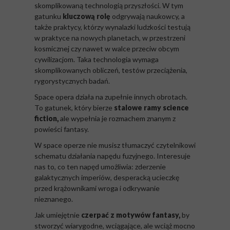
skomplikowaną technologią przyszłości. W tym
gatunku
kluczową rolę
odgrywają naukowcy, a
także praktycy, którzy wynalazki ludzkości testują
w praktyce na nowych planetach, w przestrzeni
kosmicznej czy nawet w walce przeciw obcym
cywilizacjom. Taka technologia wymaga
skomplikowanych obliczeń, testów przeciążenia,
rygorystycznych badań.
Space opera działa na zupełnie innych obrotach.
To gatunek, który bierze
stalowe ramy science
fiction,
ale wypełnia je rozmachem znanym z
powieści fantasy.
W space operze nie musisz tłumaczyć czytelnikowi
schematu działania napędu fuzyjnego. Interesuje
nas to, co ten napęd umożliwia: zderzenie
galaktycznych imperiów, desperacką ucieczkę
przed krążownikami wroga i odkrywanie
nieznanego.
Jak umiejętnie
czerpać z motywów fantasy,
by
stworzyć wiarygodne, wciągające, ale wciąż mocno