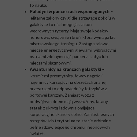
to nauka.
Paladyni w pancerzach wspomaganych –
elitarne zakony czy gildie strzegące pokoju w
galaktyce to nic innego jak zakon
wędrownych rycerzy. Mają swoje kodeksy
honorowe, świątynie i broń, która wymaga lat
mistrzowskiego treningu. Zastąp stalowe
miecze energetycznymi glewiami, wibrującymi
ostrzami zdolnymi ciąć pancerz czołgu lub
mieczami plazmowymi.
Awanturnicy na krańcach galaktyki –
kosmiczni przemytnicy, łowcy nagród i
najemnicy kursujący na obrzeżach znanej
przestrzeni to odpowiednicy łotrzyków z
portowej karczmy. Zamiast wozu z
podwójnym dnem mają wysłużony, łatany
statek z ukrytą ładownią omijającą
korporacyjne skanery celne. Zamiast leśnych
ostępów, ich terytorium to stacje orbitalne
pełne rdzewiejącego chromu i neonowych
świateł.