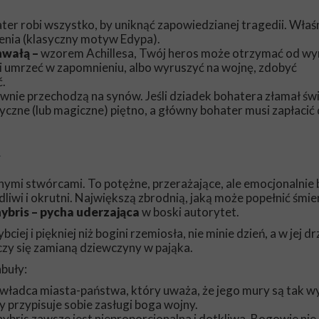
ter robi wszystko, by uniknąć zapowiedzianej tragedii. Właśn
ienia (klasyczny motyw Edypa).
hwałą –
wzorem Achillesa, Twój heros może otrzymać od wy
i umrzeć w zapomnieniu, albo wyruszyć na wojnę, zdobyć
ć.
nie przechodzą na synów. Jeśli dziadek bohatera złamał św
yczne (lub magiczne) piętno, a główny bohater musi zapłacić 
u
nymi stwórcami. To potężne, przerażające, ale emocjonalnie
liwi i okrutni. Największą zbrodnią, jaką może popełnić śmier
hybris – pycha uderzająca
w boski autorytet.
ciej i piękniej niż bogini rzemiosła, nie minie dzień, a w jej d
czy się zamianą dziewczyny w pająka.
buły:
władca miasta-państwa, który uważa, że jego mury są tak wy
 przypisuje sobie zasługi boga wojny.
hybris zawsze jest nieproporcjonalna i dotkliwa. Bogowie nie 