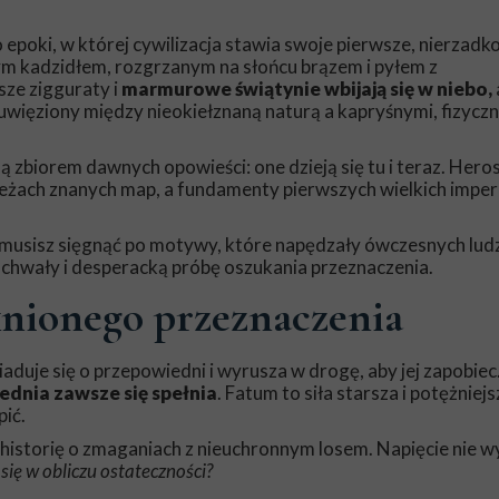
epoki, w której cywilizacja stawia swoje pierwsze, nierzadk
ym kadzidłem, rozgrzanym na słońcu brązem i pyłem z
ze zigguraty i
marmurowe świątynie wbijają się w niebo,
uwięziony między nieokiełznaną naturą a kapryśnymi, fizyczn
ą zbiorem dawnych opowieści: one dzieją się tu i teraz. Hero
brzeżach znanych map, a fundamenty pierwszych wielkich impe
musisz sięgnąć po motywy, które napędzały ówczesnych ludz
j chwały i desperacką próbę oszukania przeznaczenia.
knionego przeznaczenia
duje się o przepowiedni i wyrusza w drogę, aby jej zapobiec
dnia zawsze się spełnia
. Fatum to siła starsza i potężniej
pić.
 historię o zmaganiach z nieuchronnym losem. Napięcie nie wy
się w obliczu ostateczności?