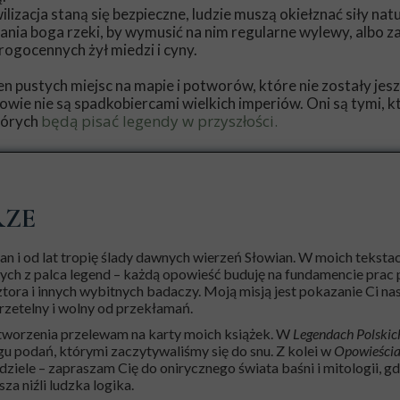
ilizacja staną się bezpieczne, ludzie muszą okiełznać siły nat
nia boga rzeki, by wymusić na nim regularne wylewy, albo z
ogocennych żył miedzi i cyny.
n pustych miejsc na mapie i potworów, które nie zostały jes
owie nie są spadkobiercami wielkich imperiów. Oni są tymi, k
będą pisać legendy w przyszłości.
tórych
RZE
n i od lat tropię ślady dawnych wierzeń Słowian. W moich tekstac
ych z palca legend – każdą opowieść buduję na fundamencie prac p
tora i innych wybitnych badaczy. Moją misją jest pokazanie Ci na
rzetelny i wolny od przekłamań.
tworzenia przelewam na karty moich książek. W
Legendach Polskic
gu podań, którymi zaczytywaliśmy się do snu. Z kolei w
Opowieścia
iele – zapraszam Cię do onirycznego świata baśni i mitologii, gd
za niźli ludzka logika.