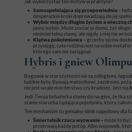
Jak wykorzystać ten motyw w praktyce?
Samospełniająca się przepowiednia –
boha
desperackie kroki doprowadzają do jej spełn
Wybór między długim życiem a wieczną c
jasny wybór. Może zostać w domu, żyć długo 
nieśmiertelną sławę, ale nigdy z niej nie wróci
Klątwa pokoleniowa –
grzechy ojców dosłow
przysięgę, cała rodzina nosi na sobie metafor
którego sam nie zaciągnął.
Hybris i gniew Olimp
Bogowie w starożytności nie są odległymi, łagod
ludzkie byty. Bywają małostkowi, zazdrośni, pożąd
nie jest wcale morderstwo czy kradzież. Jest nią
Jeśli Twoja bohaterka stwierdzi na głos, że tka szyb
stanie starucha żądająca pojedynku, który zakoń
Ten mechanizm to genialny silnik napędowy dla fa
Śmiertelnik rzuca wyzwanie –
może to być 
przetrwają każdy potop. Albo wojownik, który
Boska interwencja nie ma litości –
kara za 