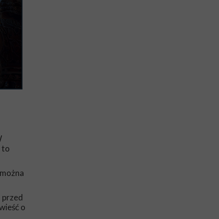
W
 to
m można
 przed
wieść o