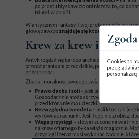
po prostu błyskawicy: oni niszczą to, co boha
triumf w popiół.
W antycznym fantasy Twój protagonista musi nieu
głową zawsze
znajduje się ktoś o znacznie wi
Zgoda 
Krew za krew i święte 
Antyk rządził się bardzo archaicznymi, surowym
Cookies to ma
przedzieranie się przez dzikie, pełne niebezpie
przeglądania 
gościnności.
personalizacji
Zbuduj moralność swojego świata wokół tych zas
Prawo dachu i soli –
jeśli przyjmiesz kogoś po
Gospodarz nie może skrzywdzić gościa, a goś
przed którą nie ma ucieczki.
Bezwzględna wendeta –
jeśli ktoś zabije 
wyrównać rachunki. Jeśli tego nie zrobisz, du
Waga przysięgi –
słowa rzucone na wiatr nic 
na krew ofiarnego byka wiąże magicznie. Moż
przysięgi i teraz musi wykonać zadanie, które