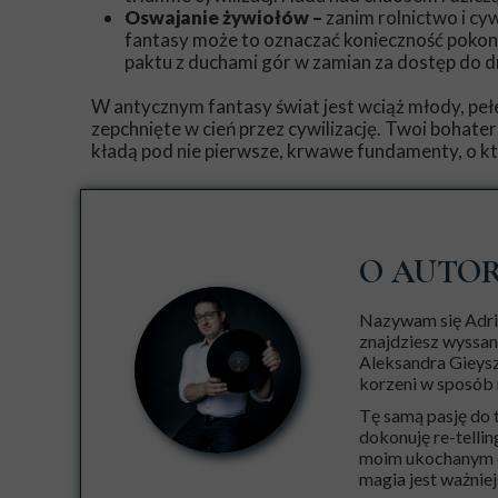
Oswajanie żywiołów –
zanim rolnictwo i cyw
fantasy może to oznaczać konieczność pokona
paktu z duchami gór w zamian za dostęp do dr
W antycznym fantasy świat jest wciąż młody, pełe
zepchnięte w cień przez cywilizację. Twoi bohater
kładą pod nie pierwsze, krwawe fundamenty, o k
O AUTO
Nazywam się Adria
znajdziesz wyssan
Aleksandra Gieysz
korzeni w sposób 
Tę samą pasję do 
dokonuję re-tellin
moim ukochanym dz
magia jest ważniejs