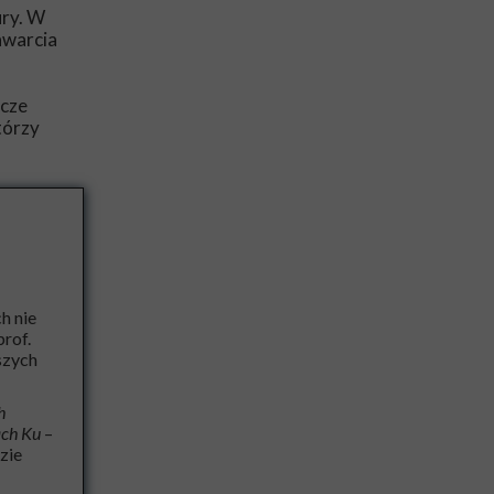
ury. W
awarcia
zcze
tórzy
h nie
rof.
szych
h
ch Ku
–
zie