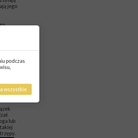
ają jego
ego
aczała
niu podczas
wisu,
a wszystkie
kalni.
 klątwę,
iązek
zał.
oga lub
takiej
trzępy.