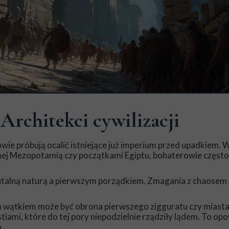
 Architekci cywilizacji
ie próbują ocalić istniejące już imperium przed upadkiem. 
anej Mezopotamią czy początkami Egiptu, bohaterowie często
rutalną naturą a pierwszym porządkiem. Zmagania z chaose
wątkiem może być obrona pierwszego zigguratu czy miasta
ami, które do tej pory niepodzielnie rządziły lądem. To opo
.