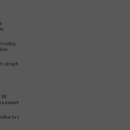
o
a
ie
si rodzą
riów
i: strach
. W
sza nawet
nika tu z