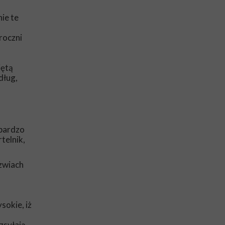
ie te
roczni
iętą
dług,
 bardzo
telnik,
rzwiach
sokie, iż
zsyłają