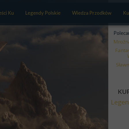
ści Ku
Legendy Polskie
Wiedza Przodków
Ku
Mitologia Słowian
Poleca
Panteon Słowian
Mroźn
Fanta
Sławm
KUP
Legen