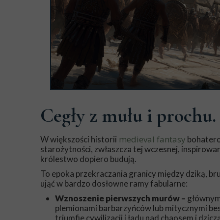
Cegły z mułu i prochu.
medieval fantasy
W większości historii
bohaterow
starożytności, zwłaszcza tej wczesnej, inspirow
królestwo dopiero budują.
To epoka przekraczania granicy między dziką, b
ująć w bardzo dosłowne ramy fabularne:
Wznoszenie pierwszych murów –
głównym 
plemionami barbarzyńców lub mitycznymi besti
triumfie cywilizacji i ładu nad chaosem i dziczą