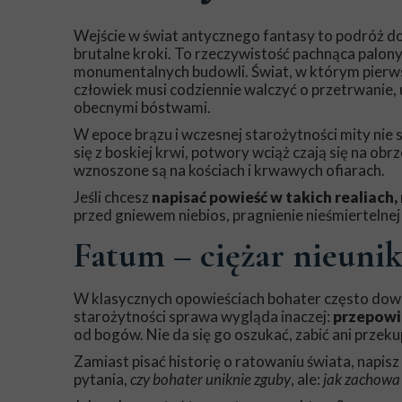
Wejście w świat antycznego fantasy to podróż do 
brutalne kroki. To rzeczywistość pachnąca palon
monumentalnych budowli. Świat, w którym pierws
człowiek musi codziennie walczyć o przetrwanie, 
obecnymi bóstwami.
W epoce brązu i wczesnej starożytności mity nie s
się z boskiej krwi, potwory wciąż czają się na o
wznoszone są na kościach i krwawych ofiarach.
Jeśli chcesz
napisać powieść w takich realiach,
przed gniewem niebios, pragnienie nieśmiertelne
Fatum – ciężar nieuni
W klasycznych opowieściach bohater często dowia
starożytności sprawa wygląda inaczej:
przepowie
od bogów. Nie da się go oszukać, zabić ani przeku
Zamiast pisać historię o ratowaniu świata, napisz
pytania,
czy bohater uniknie zguby
, ale:
jak zachowa 