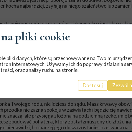
ter kocha najbardziej, zsyłają na niego szaleństwo lub zamieni
stannie uważać na to, co mówi i jak wysoko sięga, bo nad j
ększym ego
i nieskończonej mocy.
na pliki cookie
prawo gościnności
i prawami. W świecie, w którym podróż między miastami ozn
łe pliki danych, które są przechowywane na Twoim urządze
święte prawo
czeństw pustkowia, najważniejszym prawem było
stron internetowych. Używamy ich do poprawy działania ser
 treści, oraz analizy ruchu na stronie.
ad:
Dostosuj
Zezwól n
d swój dach i podzielisz się z nim jedzeniem, stajecie się niety
ć gospodarza. Złamanie tej zasady ściąga na dom lub gościa
członka Twojego rodu, nie idziesz do sądu. Masz krwawy obow
ch przodka nie zazna spokoju w zaświatach i będzie cię nawied
nie znaczą, ale przysięga złożona na podziemną rzekę, imię b
esz zbudować bohatera, który został zmuszony do złożenia 
go nienawidzi, bo inaczej jego dusza zostanie rozerwana na s