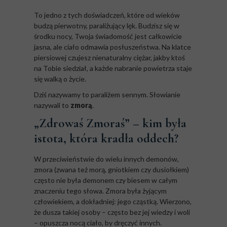
To jedno z tych doświadczeń, które od wieków
budzą pierwotny, paraliżujący lęk. Budzisz się w
środku nocy, Twoja świadomość jest całkowicie
jasna, ale ciało odmawia posłuszeństwa. Na klatce
piersiowej czujesz nienaturalny ciężar, jakby ktoś
na Tobie siedział, a każde nabranie powietrza staje
się walką o życie.
Dziś nazywamy to paraliżem sennym. Słowianie
nazywali to
zmorą
.
„Zdrowaś Zmoraś” – kim była
istota, która kradła oddech?
W przeciwieństwie do wielu innych demonów,
zmora (zwana też morą, gniotkiem czy dusiołkiem)
często nie była demonem czy biesem w całym
znaczeniu tego słowa. Zmora była żyjącym
człowiekiem, a dokładniej: jego cząstką. Wierzono,
że dusza takiej osoby – często bez jej wiedzy i woli
– opuszcza nocą ciało, by dręczyć innych.