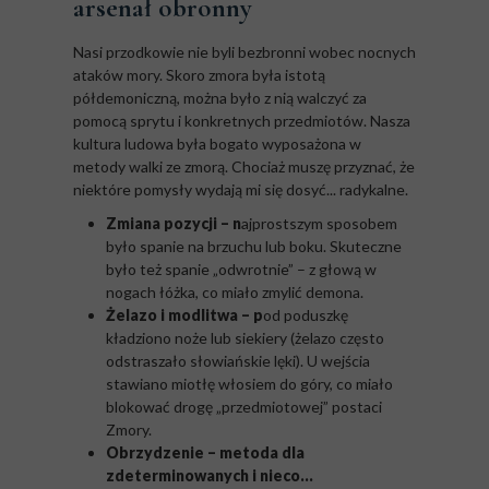
arsenał obronny
Nasi przodkowie nie byli bezbronni wobec nocnych
ataków mory. Skoro zmora była istotą
półdemoniczną, można było z nią walczyć za
pomocą sprytu i konkretnych przedmiotów. Nasza
kultura ludowa była bogato wyposażona w
metody walki ze zmorą. Chociaż muszę przyznać, że
niektóre pomysły wydają mi się dosyć... radykalne.
Zmiana pozycji – n
ajprostszym sposobem
było spanie na brzuchu lub boku. Skuteczne
było też spanie „odwrotnie” – z głową w
nogach łóżka, co miało zmylić demona.
Żelazo i modlitwa – p
od poduszkę
kładziono noże lub siekiery (żelazo często
odstraszało słowiańskie lęki). U wejścia
stawiano miotłę włosiem do góry, co miało
blokować drogę „przedmiotowej” postaci
Zmory.
Obrzydzenie – metoda dla
zdeterminowanych i nieco...