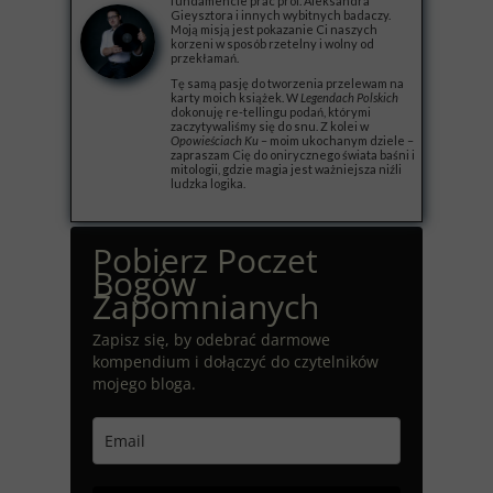
fundamencie prac prof. Aleksandra
Gieysztora i innych wybitnych badaczy.
Moją misją jest pokazanie Ci naszych
korzeni w sposób rzetelny i wolny od
przekłamań.
Tę samą pasję do tworzenia przelewam na
karty moich książek. W
Legendach Polskich
dokonuję re-tellingu podań, którymi
zaczytywaliśmy się do snu. Z kolei w
Opowieściach Ku
– moim ukochanym dziele –
zapraszam Cię do onirycznego świata baśni i
mitologii, gdzie magia jest ważniejsza niźli
ludzka logika.
Pobierz Poczet
Bogów
Zapomnianych
Zapisz się, by odebrać darmowe
kompendium i dołączyć do czytelników
mojego bloga.