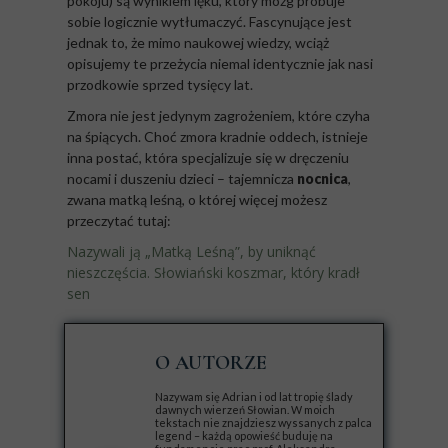
pokoju) są wynikiem lęku, który mózg próbuje
sobie logicznie wytłumaczyć. Fascynujące jest
jednak to, że mimo naukowej wiedzy, wciąż
opisujemy te przeżycia niemal identycznie jak nasi
przodkowie sprzed tysięcy lat.
Zmora nie jest jedynym zagrożeniem, które czyha
na śpiących. Choć zmora kradnie oddech, istnieje
inna postać, która specjalizuje się w dręczeniu
nocami i duszeniu dzieci – tajemnicza
nocnica
,
zwana matką leśną, o której więcej możesz
przeczytać tutaj:
Nazywali ją „Matką Leśną”, by uniknąć
nieszczęścia. Słowiański koszmar, który kradł
sen
O AUTORZE
Nazywam się Adrian i od lat tropię ślady
dawnych wierzeń Słowian. W moich
tekstach nie znajdziesz wyssanych z palca
legend – każdą opowieść buduję na