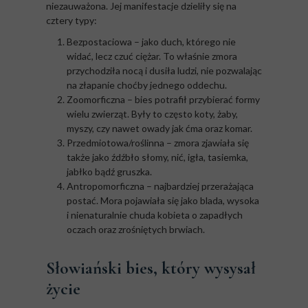
niezauważona. Jej manifestacje dzieliły się na
cztery typy:
Bezpostaciowa – jako duch, którego nie
widać, lecz czuć ciężar. To właśnie zmora
przychodziła nocą i dusiła ludzi, nie pozwalając
na złapanie choćby jednego oddechu.
Zoomorficzna – bies potrafił przybierać formy
wielu zwierząt. Były to często koty, żaby,
myszy, czy nawet owady jak ćma oraz komar.
Przedmiotowa/roślinna – zmora zjawiała się
także jako źdźbło słomy, nić, igła, tasiemka,
jabłko bądź gruszka.
Antropomorficzna – najbardziej przerażająca
postać. Mora pojawiała się jako blada, wysoka
i nienaturalnie chuda kobieta o zapadłych
oczach oraz zrośniętych brwiach.
Słowiański bies, który wysysał
życie