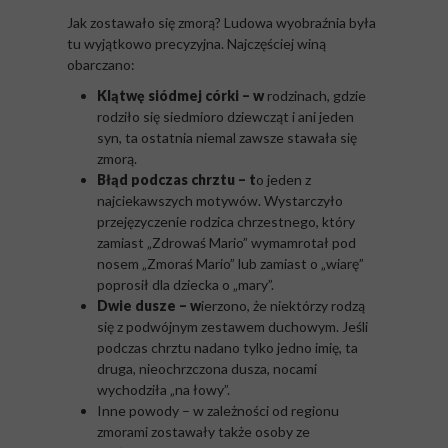
Jak zostawało się zmorą? Ludowa wyobraźnia była
tu wyjątkowo precyzyjna. Najczęściej winą
obarczano:
Klątwę siódmej córki – w
rodzinach, gdzie
rodziło się siedmioro dziewcząt i ani jeden
syn, ta ostatnia niemal zawsze stawała się
zmorą.
Błąd podczas chrztu – t
o jeden z
najciekawszych motywów. Wystarczyło
przejęzyczenie rodzica chrzestnego, który
zamiast „Zdrowaś Mario” wymamrotał pod
nosem „Zmoraś Mario” lub zamiast o „wiarę”
poprosił dla dziecka o „mary”.
Dwie dusze – w
ierzono, że niektórzy rodzą
się z podwójnym zestawem duchowym. Jeśli
podczas chrztu nadano tylko jedno imię, ta
druga, nieochrzczona dusza, nocami
wychodziła „na łowy”.
Inne powody – w zależności od regionu
zmorami zostawały także osoby ze