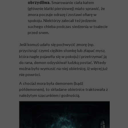
obrzydliwa.
Smarowanie ciała kałem
(głównie klatki piersiowej) miało sprawić, że
zmora poczuje odrazę i zostawi ofiarę w
spokoju. Niektórzy zalecali też jedzenie
suchego chleba podczas siedzenia w toalecie
przed snem.
Jeśli komuś udało się pochwycić zmorę (np.
przycisnąć czymś ciężkim słomkę lub złapać mysz,
która nagle pojawiła się w pokoju) i przetrzymać ją
do rana, demon odzyskiwał ludzką postać. Wtedy
można było wymusić na niej obietnicę, iż więcej już
nie powróci.
A chociaż mora była demonem (bądź
półdemonem), to składane obietnice traktowała z
należytym szacunkiem i godnością.