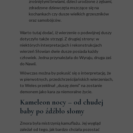
zrośniętymi brwiami, dzieci urodzone z zębami,
zdradzone dziewczęta mszczące się na
kochankach czy dusze wielkich grzeszników
oraz samobójców.
Warto tutaj dodać, iż wierzenie o podwójnej duszy
dotyczyło także strzygi. Z drugiej strony: w
niektórych interpretacjach i rekonstrukcjach
wierzeń Słowian dwie dusze posiada każdy
człowiek. Jedna przynależała do Wyraju, druga zaś
do Nawii.
Wówczas można by pokusić się o interpretację, że
w pierwotnych, przedchrześcijańskich wierzeniach,
to Weles przeklinał „duszę ziemi” na zostanie
demonem jako kara za niemoralne życie.
Kameleon nocy – od chudej
baby po źdźbło słomy
Zmora była mistrzynią kamuflażu. Jej wygląd
zależał od tego, jak bardzo chciała pozostać