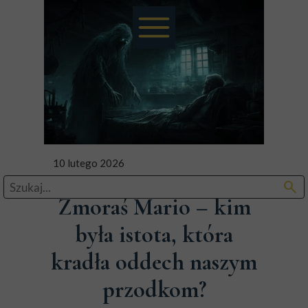
10 lutego 2026
search
Zmoraś Mario – kim
była istota, która
kradła oddech naszym
przodkom?