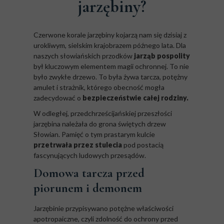
jarzębiny?
Czerwone korale jarzębiny kojarzą nam się dzisiaj z
urokliwym, sielskim krajobrazem późnego lata. Dla
naszych słowiańskich przodków
jarząb pospolity
był kluczowym elementem magii ochronnej. To nie
było zwykłe drzewo. To była żywa tarcza, potężny
amulet i strażnik, którego obecność mogła
zadecydować o
bezpieczeństwie całej rodziny.
W odległej, przedchrześcijańskiej przeszłości
jarzębina należała do grona świętych drzew
Słowian. Pamięć o tym prastarym kulcie
przetrwała przez stulecia
pod postacią
fascynujących ludowych przesądów.
Domowa tarcza przed
piorunem i demonem
Jarzębinie przypisywano potężne właściwości
apotropaiczne, czyli zdolność do ochrony przed