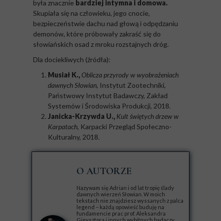
była znacznie
bardziej intymna i domowa.
Skupiała się na człowieku, jego cnocie,
bezpieczeństwie dachu nad głową i odpędzaniu
demonów, które próbowały zakraść się do
słowiańskich osad z mroku rozstajnych dróg.
Dla dociekliwych (źródła):
Musiał K.,
Oblicza przyrody w wyobrażeniach
dawnych Słowian,
Instytut Zootechniki,
Państwowy Instytut Badawczy, Zakład
Systemów i Środowiska Produkcji, 2018.
Janicka-Krzywda U.,
Kult świętych drzew w
Karpatach,
Karpacki Przegląd Społeczno-
Kulturalny, 2018.
O AUTORZE
Nazywam się Adrian i od lat tropię ślady
dawnych wierzeń Słowian. W moich
tekstach nie znajdziesz wyssanych z palca
legend – każdą opowieść buduję na
fundamencie prac prof. Aleksandra
Gieysztora i innych wybitnych badaczy.