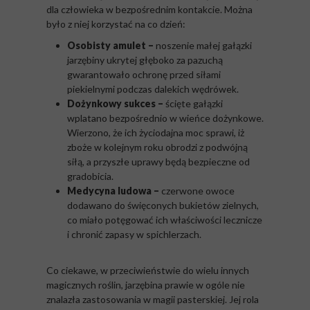
dla człowieka w bezpośrednim kontakcie. Można
było z niej korzystać na co dzień:
Osobisty amulet –
noszenie małej gałązki
jarzębiny ukrytej głęboko za pazuchą
gwarantowało ochronę przed siłami
piekielnymi podczas dalekich wędrówek.
Dożynkowy sukces –
ścięte gałązki
wplatano bezpośrednio w wieńce dożynkowe.
Wierzono, że ich życiodajna moc sprawi, iż
zboże w kolejnym roku obrodzi z podwójną
siłą, a przyszłe uprawy będą bezpieczne od
gradobicia.
Medycyna ludowa –
czerwone owoce
dodawano do święconych bukietów zielnych,
co miało potęgować ich właściwości lecznicze
i chronić zapasy w spichlerzach.
Co ciekawe, w przeciwieństwie do wielu innych
magicznych roślin, jarzębina prawie w ogóle nie
znalazła zastosowania w magii pasterskiej. Jej rola