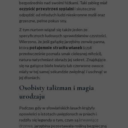
bezpośrednio nad swoimi łóżkami. Taki zabieg miał
oczyścić przestrzeń sypialni
i skutecznie
odpędzić od młodych ludzi nieskromne myśli oraz
grzeszne, pełne pokus sny.
Z tym nurtem wiązał się także jeden ze
specyficznych ludowych sprawdzianów czystości.
Wierzono, że jeśli gałązkę jarzębiny zerwie panna,
która
potajemnie straciła wianek
(czyli
przedwcześnie poznała smak cielesnej miłości),
natura natychmiast obnaży jej sekret. Znajdujące
się na gałązce białe kwiaty lub czerwone owoce
miały w tej samej sekundzie zwiędnąć i uschnąć w
jej dłoniach.
Osobisty talizman i magia
urodzaju
Podczas gdy w słowiańskich lasach krążyły
opowieści o istotach uwięzionych w pniach i
krwawiące
rodziły się legendy o tym, czym są
drzewa,
jarzębina pozostawała rośliną bezpieczną