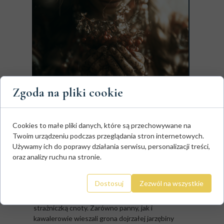
Zgoda na pliki cookie
Cookies to małe pliki danych, które są przechowywane na
Twoim urządzeniu podczas przeglądania stron internetowych.
Jarzębina odgrywała również rolę w słowiańskiej
Używamy ich do poprawy działania serwisu, personalizacji treści,
obyczajowości miłosnej i młodzieńczej. Jej białe
oraz analizy ruchu na stronie.
kwiaty
symbolizowały absolutną niewinność,
a
jaskrawoczerwone owoce kojarzono z
młodzieńczymi rumieńcami i dziewczęcą urodą.
Dostosuj
Zezwól na wszystkie
Z tego powodu roślina ta stała się surową
strażniczką cnoty. Zarówno panny, jak i
kawalerowie wieszali grona dojrzałej jarzębiny