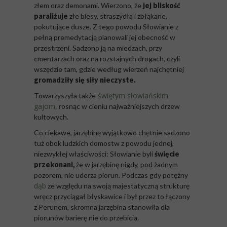
złem oraz demonami. Wierzono, że
jej bliskość
paraliżuje
złe biesy, straszydła i zbłąkane,
pokutujące dusze. Z tego powodu Słowianie z
pełną premedytacją planowali jej obecność w
przestrzeni. Sadzono ją na miedzach, przy
cmentarzach oraz na rozstajnych drogach, czyli
wszędzie tam, gdzie według wierzeń najchętniej
gromadziły się siły nieczyste.
świętym słowiańskim
Towarzyszyła także
gajom,
rosnąc w cieniu najważniejszych drzew
kultowych.
Co ciekawe, jarzębinę wyjątkowo chętnie sadzono
tuż obok ludzkich domostw z powodu jednej,
niezwykłej właściwości: Słowianie byli
święcie
przekonani,
że w jarzębinę nigdy, pod żadnym
pozorem, nie uderza piorun. Podczas gdy potężny
dąb
ze względu na swoją majestatyczną strukturę
wręcz przyciągał błyskawice i był przez to łączony
z Perunem, skromna jarzębina stanowiła dla
piorunów barierę nie do przebicia.