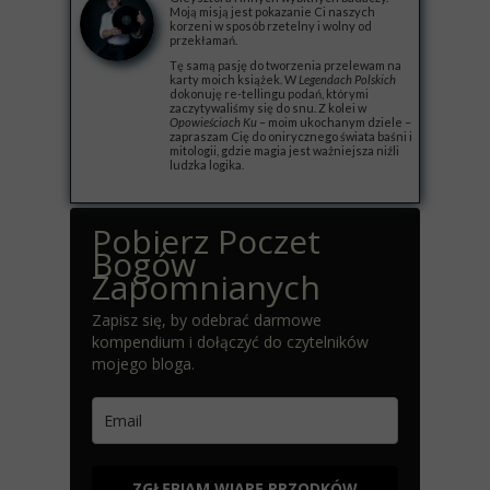
Moją misją jest pokazanie Ci naszych
korzeni w sposób rzetelny i wolny od
przekłamań.
Tę samą pasję do tworzenia przelewam na
karty moich książek. W
Legendach Polskich
dokonuję re-tellingu podań, którymi
zaczytywaliśmy się do snu. Z kolei w
Opowieściach Ku
– moim ukochanym dziele –
zapraszam Cię do onirycznego świata baśni i
mitologii, gdzie magia jest ważniejsza niźli
ludzka logika.
Pobierz Poczet
Bogów
Zapomnianych
Zapisz się, by odebrać darmowe
kompendium i dołączyć do czytelników
mojego bloga.
ZGŁĘBIAM WIARĘ PRZODKÓW