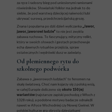
za ręce i radosny bieg pod uniesionymi ramionami
rówieśników. Słowiański folklor ma jednak to do
siebie, że pod warstwą dziecięcej naiwności lubi
ukrywać surową, przedchrześcijańską grozę.
Znana i popularna po dziś dzień wyliczanka
„Jawor,
jawor, jaworowi ludzie”
to nie jest zwykła
zabawa ruchowa. To fascynujący, mityczny relikt,
który w swoich słowach i gestach przechowuje
echa dawnych rytuałów przejścia, spraw
ostatecznych i wędrówki dusz w zaświaty.
Od plemiennego rytu do
szkolnego podwórka
Zabawa o „jaworowych ludziach” to fenomen na
skalę światową. Choć nam kojarzy się z polską wsią,
w całej Europie doliczono się
około 150 jej
wariantów
(najstarsze zapiski pochodzą z Włoch z
1328 roku), a podobne motywy badacze odnaleźli
nawet w Afryce Wschodniej czy Nowej Gwinei. W
polskiej kulturze gra obrosła dziesiątkami