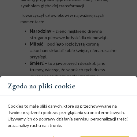
symbolem głębokiej transformacji.
Towarzyszył człowiekowi w najważniejszych
momentach:
Narodziny –
z jego miękkiego drewna
strugano pierwsze kołyski dla niemowląt.
Miłość –
pod jego rozłożystą koroną
zakochani składali sobie święte, nienaruszalne
przysięgi.
Śmierć –
to z jaworowych desek zbijano
trumny, wierząc, że w pniach tych drzew
uwięzione są dusze nagle i tragicznie
zmarłych dziewcząt.
Zgoda na pliki cookie
Kim są tajemniczy „jaworowi
ludzie”?
Cookies to małe pliki danych, które są przechowywane na
Twoim urządzeniu podczas przeglądania stron internetowych.
Używamy ich do poprawy działania serwisu, personalizacji treści,
oraz analizy ruchu na stronie.