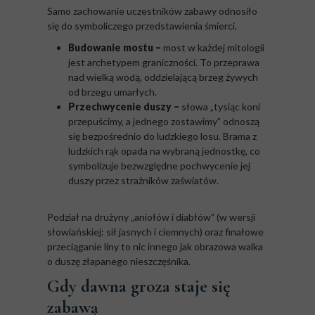
Samo zachowanie uczestników zabawy odnosiło
się do symboliczego przedstawienia śmierci.
Budowanie mostu –
most w każdej mitologii
jest archetypem graniczności. To przeprawa
nad wielką wodą, oddzielającą brzeg żywych
od brzegu umarłych.
Przechwycenie duszy –
słowa „tysiąc koni
przepuścimy, a jednego zostawimy” odnoszą
się bezpośrednio do ludzkiego losu. Brama z
ludzkich rąk opada na wybraną jednostkę, co
symbolizuje bezwzględne pochwycenie jej
duszy przez strażników zaświatów.
Podział na drużyny „aniołów i diabłów” (w wersji
słowiańskiej: sił jasnych i ciemnych) oraz finałowe
przeciąganie liny to nic innego jak obrazowa walka
o duszę złapanego nieszczęśnika.
Gdy dawna groza staje się
zabawą