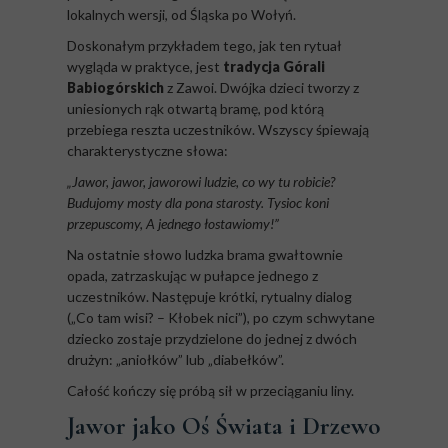
lokalnych wersji, od Śląska po Wołyń.
Doskonałym przykładem tego, jak ten rytuał
wygląda w praktyce, jest
tradycja Górali
Babiogórskich
z Zawoi. Dwójka dzieci tworzy z
uniesionych rąk otwartą bramę, pod którą
przebiega reszta uczestników. Wszyscy śpiewają
charakterystyczne słowa:
„Jawor, jawor, jaworowi ludzie, co wy tu robicie?
Budujomy mosty dla pona starosty. Tysioc koni
przepuscomy, A jednego łostawiomy!”
Na ostatnie słowo ludzka brama gwałtownie
opada, zatrzaskując w pułapce jednego z
uczestników. Następuje krótki, rytualny dialog
(„Co tam wisi? – Kłobek nici”), po czym schwytane
dziecko zostaje przydzielone do jednej z dwóch
drużyn: „aniołków” lub „diabełków”.
Całość kończy się próbą sił w przeciąganiu liny.
Jawor jako Oś Świata i Drzewo