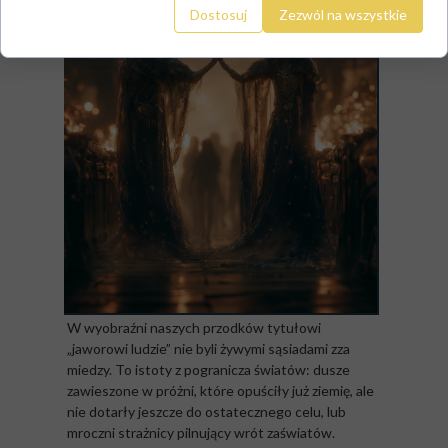
Dostosuj
Zezwól na wszystkie
W wyobraźni naszych przodków tytułowi
„jaworowi ludzie” nie byli żywymi sąsiadami zza
miedzy. To istoty z pogranicza światów: dusze
zawieszone w próżni, które opuściły już ziemię, ale
nie dotarły jeszcze do ostatecznego celu, lub
mroczni strażnicy pilnujący wrót zaświatów.