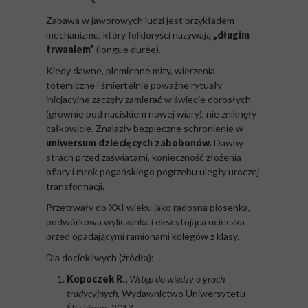
Zabawa w jaworowych ludzi jest przykładem
mechanizmu, który folkloryści nazywają
„długim
trwaniem”
(longue durée).
Kiedy dawne, plemienne mity, wierzenia
totemiczne i śmiertelnie poważne rytuały
inicjacyjne zaczęły zamierać w świecie dorosłych
(głównie pod naciskiem nowej wiary), nie zniknęły
całkowicie. Znalazły bezpieczne schronienie w
uniwersum dziecięcych zabobonów.
Dawny
strach przed zaświatami, konieczność złożenia
ofiary i mrok pogańskiego pogrzebu uległy uroczej
transformacji.
Przetrwały do XXI wieku jako radosna piosenka,
podwórkowa wyliczanka i ekscytująca ucieczka
przed opadającymi ramionami kolegów z klasy.
Dla dociekliwych (źródła):
Kopoczek R.,
Wstęp do wiedzy o grach
tradycyjnych,
Wydawnictwo Uniwersytetu
Śląskiego, 2013.