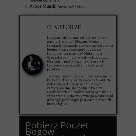
Arbor Mundi,
Jaworowi ludzie.
O AUTORZE
Nazywam się Adrian i od lat tropię ślady
dawnych wierzeń Słowian. W moich
tekstach nie znajdziesz wyssanych z palca
legend – każdą opowieść buduję na
fundamencie prac prof. Aleksandra
Gieysztora i innych wybitnych badaczy.
Moją misją jest pokazanie Ci naszych
korzeni w sposób rzetelny i wolny od
przekłamań.
Tę samą pasję do tworzenia przelewam na
karty moich książek. W
Legendach Polskich
dokonuję re-tellingu podań, którymi
zaczytywaliśmy się do snu. Z kolei w
Opowieściach Ku
– moim ukochanym dziele –
zapraszam Cię do onirycznego świata baśni i
mitologii, gdzie magia jest ważniejsza niźli
ludzka logika.
Pobierz Poczet
Bogów