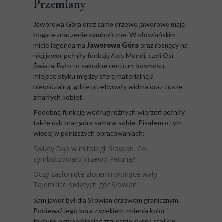
Przemiany
Jaworowa Góra oraz samo drzewo jaworowe mają
bogate znaczenie symboliczne. W słowiańskim
micie legendarna
Jaworowa Góra
oraz rosnący na
niej jawor pełniły funkcję Axis Mundi, czyli Osi
Świata. Było to sakralne centrum kosmosu,
miejsce styku między sferą materialną a
niewidzialną, gdzie przebywały widma oraz dusze
zmarłych kobiet.
Podobną funkcję według różnych wierzeń pełniły
także dąb oraz góra sama w sobie. Pisałem o tym
więcej w poniższych opracowaniach:
Święty Dąb w mitologii Słowian. Co
symbolizowało drzewo Peruna?
Oczy zasłonięte złotem i płonące wały.
Tajemnice świętych gór Słowian
Sam jawor był dla Słowian drzewem granicznym.
Ponieważ jego kora z wiekiem zmienia kolor i
fakturę, przypominając zrzucanie skóry, stał się