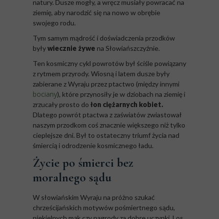
natury. Dusze mogły, a wręcz musiały powracać na
ziemię, aby narodzić się na nowo w obrębie
swojego rodu.
Tym samym mądrość i doświadczenia przodków
były
wiecznie żywe
na Słowiańszczyźnie.
Ten kosmiczny cykl powrotów był ściśle powiązany
z rytmem przyrody. Wiosną i latem dusze były
zabierane z Wyraju przez ptactwo (między innymi
bociany
), które przynosiły je w dziobach na ziemię i
zrzucały prosto do
łon ciężarnych kobiet.
Dlatego powrót ptactwa z zaświatów zwiastował
naszym przodkom coś znacznie większego niż tylko
cieplejsze dni. Był to ostateczny triumf życia nad
śmiercią i odrodzenie kosmicznego ładu.
Życie po śmierci bez
moralnego sądu
W słowiańskim Wyraju na próżno szukać
chrześcijańskich motywów pośmiertnego sądu,
piekielnych mąk czy nagrody za dobre uczynki. Los