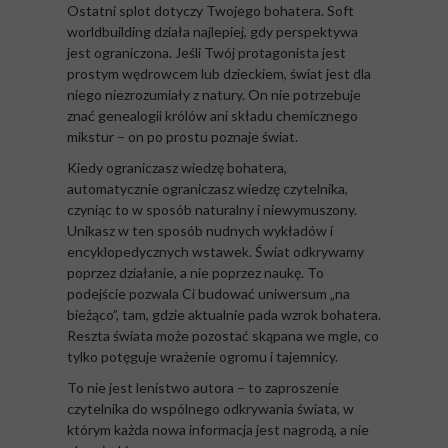
Ostatni splot dotyczy Twojego bohatera. Soft
worldbuilding działa najlepiej, gdy perspektywa
jest ograniczona. Jeśli Twój protagonista jest
prostym wędrowcem lub dzieckiem, świat jest dla
niego niezrozumiały z natury. On nie potrzebuje
znać genealogii królów ani składu chemicznego
mikstur – on po prostu poznaje świat.
Kiedy ograniczasz wiedzę bohatera,
automatycznie ograniczasz wiedzę czytelnika,
czyniąc to w sposób naturalny i niewymuszony.
Unikasz w ten sposób nudnych wykładów i
encyklopedycznych wstawek. Świat odkrywamy
poprzez działanie, a nie poprzez naukę. To
podejście pozwala Ci budować uniwersum „na
bieżąco”, tam, gdzie aktualnie pada wzrok bohatera.
Reszta świata może pozostać skąpana we mgle, co
tylko potęguje wrażenie ogromu i tajemnicy.
To nie jest lenistwo autora – to zaproszenie
czytelnika do wspólnego odkrywania świata, w
którym każda nowa informacja jest nagrodą, a nie