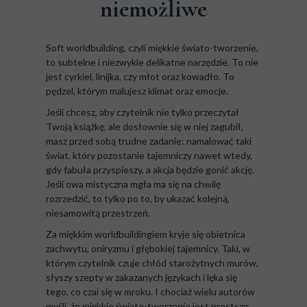
niemożliwe
Soft worldbuilding, czyli miękkie świato-tworzenie,
to subtelne i niezwykle delikatne narzędzie. To nie
jest cyrkiel, linijka, czy młot oraz kowadło. To
pędzel, którym malujesz klimat oraz emocje.
Jeśli chcesz, aby czytelnik nie tylko przeczytał
Twoją książkę, ale dosłownie się w niej zagubił,
masz przed sobą trudne zadanie: namalować taki
świat, który pozostanie tajemniczy nawet wtedy,
gdy fabuła przyspieszy, a akcja będzie gonić akcję.
Jeśli owa mistyczna mgła ma się na chwilę
rozrzedzić, to tylko po to, by ukazać kolejną,
niesamowitą przestrzeń.
Za miękkim worldbuildingiem kryje się obietnica
zachwytu, oniryzmu i głębokiej tajemnicy. Taki, w
którym czytelnik czuje chłód starożytnych murów,
słyszy szepty w zakazanych językach i lęka się
tego, co czai się w mroku. I chociaż wielu autorów
myśli, że miękkie świato-tworzenie jest prostsze