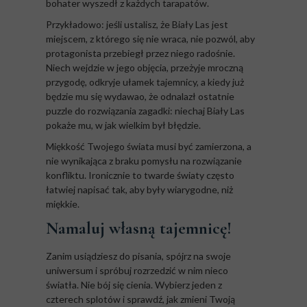
bohater wyszedł z każdych tarapatów.
Przykładowo: jeśli ustalisz, że Biały Las jest
miejscem, z którego się nie wraca, nie pozwól, aby
protagonista przebiegł przez niego radośnie.
Niech wejdzie w jego objęcia, przeżyje mroczną
przygodę, odkryje ułamek tajemnicy, a kiedy już
będzie mu się wydawao, że odnalazł ostatnie
puzzle do rozwiązania zagadki: niechaj Biały Las
pokaże mu, w jak wielkim był błędzie.
Miękkość Twojego świata musi być zamierzona, a
nie wynikająca z braku pomysłu na rozwiązanie
konfliktu. Ironicznie to twarde światy często
łatwiej napisać tak, aby były wiarygodne, niż
miękkie.
Namaluj własną tajemnicę!
Zanim usiądziesz do pisania, spójrz na swoje
uniwersum i spróbuj rozrzedzić w nim nieco
światła. Nie bój się cienia. Wybierz jeden z
czterech splotów i sprawdź, jak zmieni Twoją