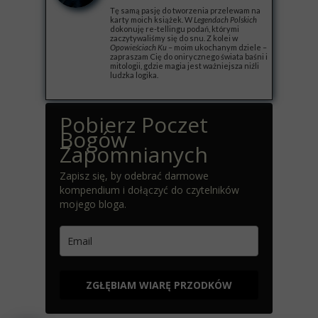
Tę samą pasję do tworzenia przelewam na
karty moich książek. W
Legendach Polskich
dokonuję re-tellingu podań, którymi
zaczytywaliśmy się do snu. Z kolei w
Opowieściach Ku
– moim ukochanym dziele –
zapraszam Cię do onirycznego świata baśni i
mitologii, gdzie magia jest ważniejsza niźli
ludzka logika.
Pobierz Poczet
Bogów
Zapomnianych
Zapisz się, by odebrać darmowe
kompendium i dołączyć do czytelników
mojego bloga.
ZGŁĘBIAM WIARĘ PRZODKÓW