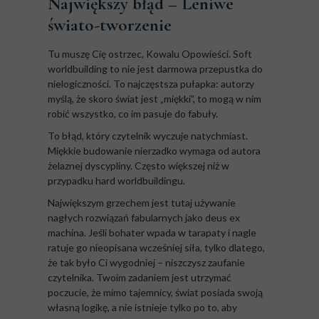
Największy błąd – Leniwe
świato-tworzenie
Tu muszę Cię ostrzec, Kowalu Opowieści. Soft
worldbuilding to nie jest darmowa przepustka do
nielogiczności. To najczęstsza pułapka: autorzy
myślą, że skoro świat jest „miękki”, to mogą w nim
robić wszystko, co im pasuje do fabuły.
To błąd, który czytelnik wyczuje natychmiast.
Miękkie budowanie nierzadko wymaga od autora
żelaznej dyscypliny. Często większej niż w
przypadku hard worldbuildingu.
Największym grzechem jest tutaj używanie
nagłych rozwiązań fabularnych jako deus ex
machina. Jeśli bohater wpada w tarapaty i nagle
ratuje go nieopisana wcześniej siła, tylko dlatego,
że tak było Ci wygodniej – niszczysz zaufanie
czytelnika. Twoim zadaniem jest utrzymać
poczucie, że mimo tajemnicy, świat posiada swoją
własną logikę, a nie istnieje tylko po to, aby