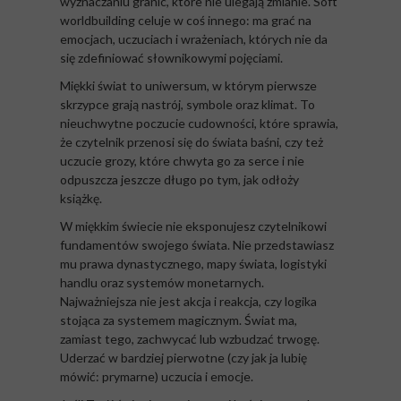
wyznaczaniu granic, które nie ulegają zmianie. Soft
worldbuilding celuje w coś innego: ma grać na
emocjach, uczuciach i wrażeniach, których nie da
się zdefiniować słownikowymi pojęciami.
Miękki świat to uniwersum, w którym pierwsze
skrzypce grają nastrój, symbole oraz klimat. To
nieuchwytne poczucie cudowności, które sprawia,
że czytelnik przenosi się do świata baśni, czy też
uczucie grozy, które chwyta go za serce i nie
odpuszcza jeszcze długo po tym, jak odłoży
książkę.
W miękkim świecie nie eksponujesz czytelnikowi
fundamentów swojego świata. Nie przedstawiasz
mu prawa dynastycznego, mapy świata, logistyki
handlu oraz systemów monetarnych.
Najważniejsza nie jest akcja i reakcja, czy logika
stojąca za systemem magicznym. Świat ma,
zamiast tego, zachwycać lub wzbudzać trwogę.
Uderzać w bardziej pierwotne (czy jak ja lubię
mówić: prymarne) uczucia i emocje.