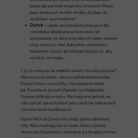
baśni: jak pachnie magiczny strumień? Może
jego woda jest na tyle słodka, iż zdaje się
wydzielać woń kwiatów?
Dotyk
– ciężar spojrzenia bóstwa jest dla
czytelnika silniejszym przeżyciem, niż
opisywanie, że dany bóg mierzył sobie siedem
stóp wzrostu, miał dokładnie czternastu
kapłanów, którzy głosili jego imię po to, aby
uzyskać od niego...
Czy to oznacza, że miękkie światy nie lubią opisów?
Wprost przeciwnie. Jako przykład można podać
Krainę Snów Lovecrafta. Opowiadania takie
jak
Przyszła na Sarnath Zagłada
czy
Wędrówka
Iranona
obfitują w opisy. Nie mają one jednak na
celu opisać danych miast jako centrów militarnych
czy metropolii handlowych.
Opisy Mistrza Lovecrafta mają zgoła odmienną
rolę. Wprowadzają nas w świat, który z jednej
strony jest baśniowy i nierealny, a z drugiej strony: