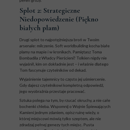
pełen grozy.
Splot 2: Strategiczne
Niedopowiedzenie (Piękno
białych plam)
Drugi splot to najpotężniejsza broń w Twoim
arsenale: milczenie. Soft worldbuilding kocha białe
plamy na mapie i w kronikach. Pamiętasz Toma
Bombadila z Władcy Pierścieni? Tolkien nigdy nie
wyjaśnił, kim on dokładnie jest – i właśnie dlatego
Tom fascynuje czytelników od dekad.
Wyjaśnienie tajemnicy to często jej uśmiercenie.
Gdy dajesz czytelnikowi kompletną odpowiedź,
jego wyobraźnia przestaje pracować.
Sztuka polega na tym, by rzucać okruchy, a nie całe
bochenki chleba. Wspomnij o Wojnie Śpiewających
Kamieni jednym zdaniem, opisz ruinę wieży, o
której miejscowi mówią tylko szeptem, ale nie
zdradzaj pełnej genezy tych miejsc. Pusta