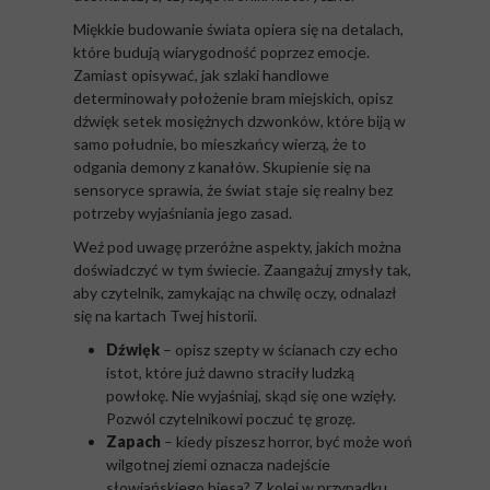
Miękkie budowanie świata opiera się na detalach,
które budują wiarygodność poprzez emocje.
Zamiast opisywać, jak szlaki handlowe
determinowały położenie bram miejskich, opisz
dźwięk setek mosiężnych dzwonków, które biją w
samo południe, bo mieszkańcy wierzą, że to
odgania demony z kanałów. Skupienie się na
sensoryce sprawia, że świat staje się realny bez
potrzeby wyjaśniania jego zasad.
Weź pod uwagę przeróżne aspekty, jakich można
doświadczyć w tym świecie. Zaangażuj zmysły tak,
aby czytelnik, zamykając na chwilę oczy, odnalazł
się na kartach Twej historii.
Dźwięk
– opisz szepty w ścianach czy echo
istot, które już dawno straciły ludzką
powłokę. Nie wyjaśniaj, skąd się one wzięły.
Pozwól czytelnikowi poczuć tę grozę.
Zapach
– kiedy piszesz horror, być może woń
wilgotnej ziemi oznacza nadejście
słowiańskiego biesa? Z kolei w przypadku