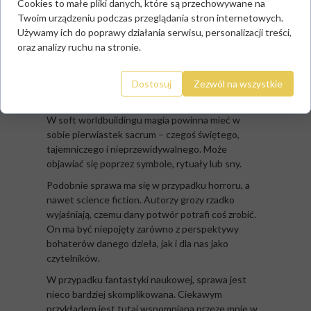
Cookies to małe pliki danych, które są przechowywane na
technologią. Nie jest to zestaw zaklęć z
Twoim urządzeniu podczas przeglądania stron internetowych.
podręcznika, które zawsze dają ten sam efekt.
Używamy ich do poprawy działania serwisu, personalizacji treści,
Trzeci splot polega na traktowaniu magii jako siły
oraz analizy ruchu na stronie.
wyższej, żywiołu, który jest niepojęty i często
groźny. To nie jest pistolet, z którego bohater
Dostosuj
Zezwól na wszystkie
strzela do wrogów lub system, który możesz
matematycznie opisać.
W soft worldbuildingu magia powinna mieć w
sobie pierwiastek sacrum – czegoś świętego,
tajemniczego i nieprzewidywalnego. Może
objawiać się poprzez symbole, rytuały lub sny.
Podobnie sprawa ma się w przypadku horroru, a
nawet science fiction. Autorzy grozy rzadko
wyjaśniają, czemu dany potwór potrafi coś zrobić.
On ma być niepojęty zarówno z perspektywy
bohaterów danego dzieła, jak i dla nas jako
czytelników.
W przypadku fantastyki naukowej, sprawa jest
nieco bardziej skomplikowana. Ciekawym
przykładem jest tutaj wspomniana przeze mnie w