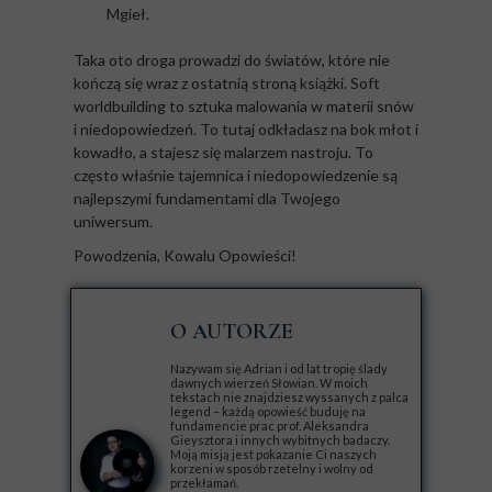
Mgieł.
Taka oto droga prowadzi do światów, które nie
kończą się wraz z ostatnią stroną książki. Soft
worldbuilding to sztuka malowania w materii snów
i niedopowiedzeń. To tutaj odkładasz na bok młot i
kowadło, a stajesz się malarzem nastroju. To
często właśnie tajemnica i niedopowiedzenie są
najlepszymi fundamentami dla Twojego
uniwersum.
Powodzenia, Kowalu Opowieści!
O AUTORZE
Nazywam się Adrian i od lat tropię ślady
dawnych wierzeń Słowian. W moich
tekstach nie znajdziesz wyssanych z palca
legend – każdą opowieść buduję na
fundamencie prac prof. Aleksandra
Gieysztora i innych wybitnych badaczy.
Moją misją jest pokazanie Ci naszych
korzeni w sposób rzetelny i wolny od
przekłamań.