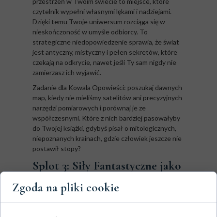
przestrzeń w Twoim świecie to miejsce, które
czytelnik wypełni własnymi lękami i nadziejami.
Dzięki temu Twoje uniwersum rozciąga się w
nieskończoność w umyśle odbiorcy. To
strategiczne niedopowiedzenie sprawia, że świat
jest antyczny, mistyczny i pełen sekretów, które
czekają na odkrycie, nawet jeśli Ty sam nigdy nie
zamierzasz ich wyjawić.
Zadanie dla Kowala Opowieści: poszukaj dawnych
map, kiedy nie mieliśmy satelitów ani precyzyjnych
narzędzi pomiarowych i porównaj je ze
współczesnymi. Które z nich bardziej pasowałyby
do Twojej książki, gdybyś pisał o mitologicznych,
niepoznanych krainach, gdzie człowiek jeszcze nie
postawił stopy?
Splot 3: Siły Fantastyczne jako
Sacrum (Żywioł zamiast
Zgoda na pliki cookie
narzędzia)
W miękkim budowaniu świata magia nie jest