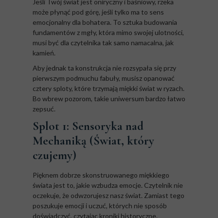
Jeśli Twój świat jest oniryczny i baśniowy, rzeka
może płynąć pod górę, jeśli tylko ma to sens
emocjonalny dla bohatera. To sztuka budowania
fundamentów z mgły, która mimo swojej ulotności,
musi być dla czytelnika tak samo namacalna, jak
kamień.
Aby jednak ta konstrukcja nie rozsypała się przy
pierwszym podmuchu fabuły, musisz opanować
cztery sploty, które trzymają miękki świat w ryzach.
Bo wbrew pozorom, takie uniwersum bardzo łatwo
zepsuć.
Splot 1: Sensoryka nad
Mechaniką (Świat, który
czujemy)
Pięknem dobrze skonstruowanego miękkiego
świata jest to, jakie wzbudza emocje. Czytelnik nie
oczekuje, że odwzorujesz nasz świat. Zamiast tego
poszukuje emocji i uczuć, których nie sposób
doświadczyć, czytając kroniki historyczne.