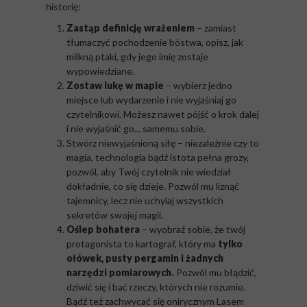
historię:
Zastąp definicję wrażeniem
– zamiast
tłumaczyć pochodzenie bóstwa, opisz, jak
milkną ptaki, gdy jego imię zostaje
wypowiedziane.
Zostaw lukę w mapie
– wybierz jedno
miejsce lub wydarzenie i nie wyjaśniaj go
czytelnikowi. Możesz nawet pójść o krok dalej
i nie wyjaśnić go... samemu sobie.
Stwórz niewyjaśnioną siłę – niezależnie czy to
magia, technologia bądź istota pełna grozy,
pozwól, aby Twój czytelnik nie wiedział
dokładnie, co się dzieje. Pozwól mu liznąć
tajemnicy, lecz nie uchylaj wszystkich
sekretów swojej magii.
Oślep bohatera
– wyobraź sobie, że twój
protagonista to kartograf, który ma
tylko
ołówek, pusty pergamin i żadnych
narzędzi pomiarowych.
Pozwól mu błądzić,
dziwić się i bać rzeczy, których nie rozumie.
Bądź też zachwycać się onirycznym Lasem