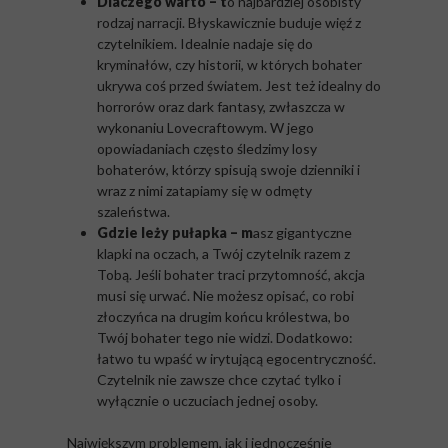
Dlaczego warto – t
o najbardziej osobisty
rodzaj narracji. Błyskawicznie buduje więź z
czytelnikiem. Idealnie nadaje się do
kryminałów, czy historii, w których bohater
ukrywa coś przed światem. Jest też idealny do
horrorów oraz dark fantasy, zwłaszcza w
wykonaniu Lovecraftowym. W jego
opowiadaniach często śledzimy losy
bohaterów, którzy spisują swoje dzienniki i
wraz z nimi zatapiamy się w odmęty
szaleństwa.
Gdzie leży pułapka – m
asz gigantyczne
klapki na oczach, a Twój czytelnik razem z
Tobą. Jeśli bohater traci przytomność, akcja
musi się urwać. Nie możesz opisać, co robi
złoczyńca na drugim końcu królestwa, bo
Twój bohater tego nie widzi. Dodatkowo:
łatwo tu wpaść w irytującą egocentryczność.
Czytelnik nie zawsze chce czytać tylko i
wyłącznie o uczuciach jednej osoby.
Największym problemem, jak i jednocześnie