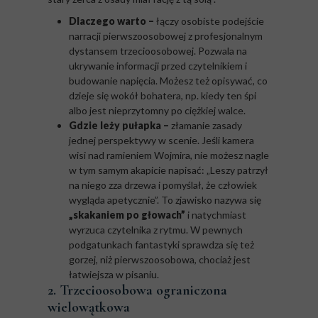
Dlaczego warto –
łączy osobiste podejście
narracji pierwszoosobowej z profesjonalnym
dystansem trzecioosobowej. Pozwala na
ukrywanie informacji przed czytelnikiem i
budowanie napięcia. Możesz też opisywać, co
dzieje się wokół bohatera, np. kiedy ten śpi
albo jest nieprzytomny po ciężkiej walce.
Gdzie leży pułapka –
złamanie zasady
jednej perspektywy w scenie. Jeśli kamera
wisi nad ramieniem Wojmira, nie możesz nagle
w tym samym akapicie napisać: „Leszy patrzył
na niego zza drzewa i pomyślał, że człowiek
wygląda apetycznie”. To zjawisko nazywa się
„skakaniem po głowach”
i natychmiast
wyrzuca czytelnika z rytmu. W pewnych
podgatunkach fantastyki sprawdza się też
gorzej, niż pierwszoosobowa, chociaż jest
łatwiejsza w pisaniu.
2. Trzecioosobowa ograniczona
wielowątkowa