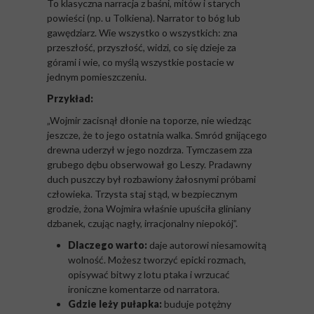
To klasyczna narracja z baśni, mitów i starych
powieści (np. u Tolkiena). Narrator to bóg lub
gawędziarz. Wie wszystko o wszystkich: zna
przeszłość, przyszłość, widzi, co się dzieje za
górami i wie, co myślą wszystkie postacie w
jednym pomieszczeniu.
Przykład:
„Wojmir zacisnął dłonie na toporze, nie wiedząc
jeszcze, że to jego ostatnia walka. Smród gnijącego
drewna uderzył w jego nozdrza. Tymczasem zza
grubego dębu obserwował go Leszy. Pradawny
duch puszczy był rozbawiony żałosnymi próbami
człowieka. Trzysta staj stąd, w bezpiecznym
grodzie, żona Wojmira właśnie upuściła gliniany
dzbanek, czując nagły, irracjonalny niepokój”.
Dlaczego warto:
daje autorowi niesamowitą
wolność. Możesz tworzyć epicki rozmach,
opisywać bitwy z lotu ptaka i wrzucać
ironiczne komentarze od narratora.
Gdzie leży pułapka:
buduje potężny