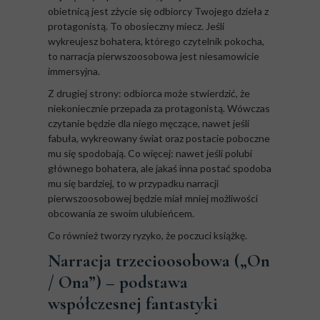
obietnicą jest zżycie się odbiorcy Twojego dzieła z
protagonistą. To obosieczny miecz. Jeśli
wykreujesz bohatera, którego czytelnik pokocha,
to narracja pierwszoosobowa jest niesamowicie
immersyjna.
Z drugiej strony: odbiorca może stwierdzić, że
niekoniecznie przepada za protagonistą. Wówczas
czytanie będzie dla niego męczące, nawet jeśli
fabuła, wykreowany świat oraz postacie poboczne
mu się spodobają. Co więcej: nawet jeśli polubi
głównego bohatera, ale jakaś inna postać spodoba
mu się bardziej, to w przypadku narracji
pierwszoosobowej będzie miał mniej możliwości
obcowania ze swoim ulubieńcem.
Co również tworzy ryzyko, że poczuci książkę.
Narracja trzecioosobowa („On
/ Ona”) – podstawa
współczesnej fantastyki