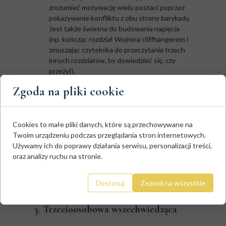
zrozumieć motywację wielu postaci poprzez
pokazywanie konfliktu z obu strony barykady.
Jest także świetna do budowania napięcia
(np. kończąc rozdział Wojmira cliffhangerem i
zmuszając czytelnika do przeczytania trzech
innych rozdziałów, by dowiedzieć się, czy
przeżył).
Gdzie leży pułapka:
nadmiar bohaterów
Zgoda na pliki cookie
zabija tempo. Jeśli wprowadzisz ich dziesięciu,
czytelnik zacznie gubić się w imionach albo
będzie omijał rozdziały postaci, których nie
polubił. Ponadto musisz pilnować żelaznej
Cookies to małe pliki danych, które są przechowywane na
zasady:
jeden bohater = jedna scena
. Nigdy
Twoim urządzeniu podczas przeglądania stron internetowych.
nie zmieniaj perspektywy w połowie akapitu!
Używamy ich do poprawy działania serwisu, personalizacji treści,
Co ponownie rodzi problematyczną kwestię:
oraz analizy ruchu na stronie.
kiedy czytelnik nagle nie widzi perspektywy
ulubionego bohatera, a widzi tylko
Dostosuj
Zezwól na wszystkie
perspektywę innej postaci, może się łatwo
zniechęcić do dalszego czytania.
3. Trzecioosobowa wszechwiedząca