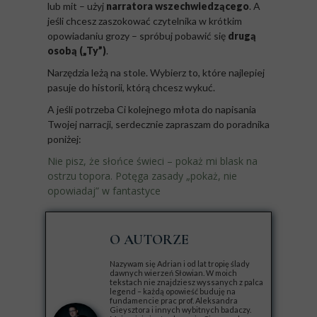
lub mit – użyj
narratora wszechwiedzącego
. A
jeśli chcesz zaszokować czytelnika w krótkim
opowiadaniu grozy – spróbuj pobawić się
drugą
osobą („Ty”)
.
Narzędzia leżą na stole. Wybierz to, które najlepiej
pasuje do historii, którą chcesz wykuć.
A jeśli potrzeba Ci kolejnego młota do napisania
Twojej narracji, serdecznie zapraszam do poradnika
poniżej:
Nie pisz, że słońce świeci – pokaż mi blask na
ostrzu topora. Potęga zasady „pokaż, nie
opowiadaj” w fantastyce
O AUTORZE
Nazywam się Adrian i od lat tropię ślady
dawnych wierzeń Słowian. W moich
tekstach nie znajdziesz wyssanych z palca
legend – każdą opowieść buduję na
fundamencie prac prof. Aleksandra
Gieysztora i innych wybitnych badaczy.