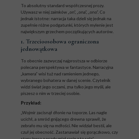
To absolutny standard współczesnej prozy.
Używasz w niej zaimków „on”, „ona”, „ono”. Co
jednak istotne: narracja taka dzieli się jednak na
zupełnie różne podgatunki, których mylenie jest
największym grzechem początkujących autorów.
1. Trzecioosobowa ograniczona
jednowątkowa
To obecnie zazwyczaj najprostsza w odbiorze
polecana perspektywa w fantastyce. Narracyjna
„kamera” wisi tuż nad ramieniem jednego,
wybranego bohatera w danej scenie. Czytelnik
widzi świat jego oczami, zna tylko jego myśli, ale
piszesz o nim w trzeciej osobie.
Przykład:
„Wojmir zacisnął dłonie na toporze. Las nagle
ucichł, a smród gnijącego drewna sprawił, że
zebrało mu się na mdłości. Nie widział bestii, ale
czuł jej obecność. Zastanawiał się gorączkowo, czy
stary żerca z osady miał rację z tą solą”.