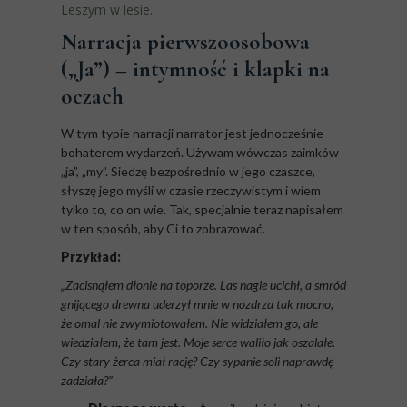
Leszym w lesie
.
Narracja pierwszoosobowa
(„Ja”) – intymność i klapki na
oczach
W tym typie narracji narrator jest jednocześnie
bohaterem wydarzeń. Używam wówczas zaimków
„ja”, „my”. Siedzę bezpośrednio w jego czaszce,
słyszę jego myśli w czasie rzeczywistym i wiem
tylko to, co on wie. Tak, specjalnie teraz napisałem
w ten sposób, aby Ci to zobrazować.
Przykład:
„Zacisnąłem dłonie na toporze. Las nagle ucichł, a smród
gnijącego drewna uderzył mnie w nozdrza tak mocno,
że omal nie zwymiotowałem. Nie widziałem go, ale
wiedziałem, że tam jest. Moje serce waliło jak oszalałe.
Czy stary żerca miał rację? Czy sypanie soli naprawdę
zadziała?”