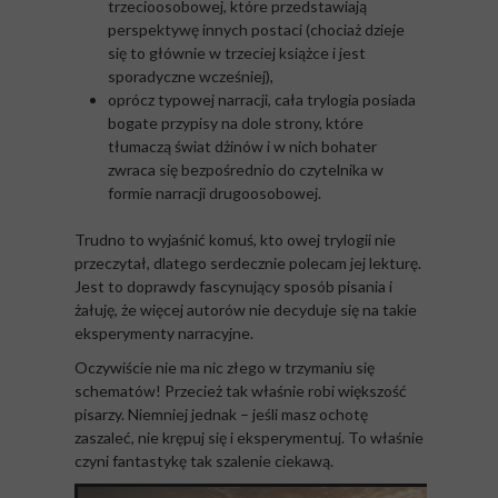
trzecioosobowej, które przedstawiają
perspektywę innych postaci (chociaż dzieje
się to głównie w trzeciej książce i jest
sporadyczne wcześniej),
oprócz typowej narracji, cała trylogia posiada
bogate przypisy na dole strony, które
tłumaczą świat dżinów i w nich bohater
zwraca się bezpośrednio do czytelnika w
formie narracji drugoosobowej.
Trudno to wyjaśnić komuś, kto owej trylogii nie
przeczytał, dlatego serdecznie polecam jej lekturę.
Jest to doprawdy fascynujący sposób pisania i
żałuję, że więcej autorów nie decyduje się na takie
eksperymenty narracyjne.
Oczywiście nie ma nic złego w trzymaniu się
schematów! Przecież tak właśnie robi większość
pisarzy. Niemniej jednak – jeśli masz ochotę
zaszaleć, nie krępuj się i eksperymentuj. To właśnie
czyni fantastykę tak szalenie ciekawą.