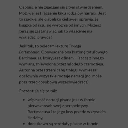
Osobiście nie zgadzam się z tym stwierdzeniem.
Możliwe jest łączenie kilku rodzajów narracji. Jest
to rzadkie, ale diabelsko ciekawe i sprawia, że
książka od razu się wyróżnia od innych. Możesz
teraz się zastanawiać, jak to właściwie ma
wyglądać, prawda?
Jeśli tak, to polecam lekturę
Trylogii
Bartimaeusa.
Opowiadana ona historię tytułowego
Bartimaeusa, który jest dżinem – istotą z innego
wymiaru, zniewoloną przez młodego czarodzieja.
Autor na przestrzeni całej trylogii wymieszał
dosłownie wszystkie rodzaje narracji (no, może
poza trzecioosobową wszechwiedzącą).
Prezentuje się to tak:
większość narracji pisana jest w formie
pierwszoosobowej z perspektywy
Bartimaeusa i to jego losy przede wszystkim
śledzimy,
dodatkowo są rozdziały pisane w formie