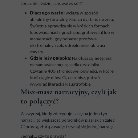
żerca. Sól. Gdzie schowałeś sól?”
Dlaczego warto:
wciąga w sposób
absolutny i brutalny. Skraca dystans do zera.
Świetnie sprawdza się w krótkich formach
(opowiadaniach, grach paragrafowych) lub w
momentach, gdy bohater przeżywa
ekstremalny szok, odrealnienie lub traci
zmysły.
Gdzie leży pułapka:
Na dłuższą metę jest
niesamowicie męcząca dla czytelnika.
Czytanie 400-stronicowej powieści, w której
ktoś ciągle mówi Ci, co robisz, potrafi
wywołać literacką klaustrofobię.
Misz-masz narracyjny, czyli jak
to połączyć?
Zazwyczaj, kiedy zdecydujesz się na jeden typ
narracji, to większość poradników pisarskich zaleci
Ci prostą, złotą zasadę: trzymaj się jednej narracji.
Jednak... czy to prawda?