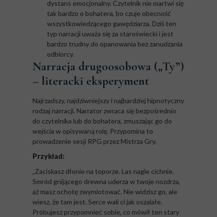
dystans emocjonalny. Czytelnik nie martwi się
tak bardzo o bohatera, bo czuje obecność
wszystkowiedzącego gawędziarza. Dziś ten
typ narracji uważa się za staroświecki i jest
bardzo trudny do opanowania bez zanudzania
odbiorcy.
Narracja drugoosobowa („Ty”)
– literacki eksperyment
Najrzadszy, najdziwniejszy i najbardziej hipnotyczny
rodzaj narracji. Narrator zwraca się bezpośrednio
do czytelnika lub do bohatera, zmuszając go do
wejścia w opisywaną rolę. Przypomina to
prowadzenie sesji RPG przez Mistrza Gry.
Przykład:
„Zaciskasz dłonie na toporze. Las nagle cichnie.
Smród gnijącego drewna uderza w twoje nozdrza,
aż masz ochotę zwymiotować. Nie widzisz go, ale
wiesz, że tam jest. Serce wali ci jak oszalałe.
Próbujesz przypomnieć sobie, co mówił ten stary