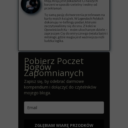
Moją misją jest pokazanie Ci naszych
korzeni w sposób rzetelny i wolny od
przekłamań.
Tę samą pasję do tworzenia przelewam na
karty moich książek. W
Legendach Polskich
dokonuję re-tellingu podań, którymi
zaczytywaliśmy się do snu. Z kolei w
Opowieściach Ku
– moim ukochanym dziele –
zapraszam Cię do onirycznego świata baśni i
mitologii, gdzie magia jest ważniejsza niźli
ludzka logika.
Pobierz Poczet
Bogów
Zapomnianych
Zapisz się, by odebrać darmowe
kompendium i dołączyć do czytelników
mojego bloga.
ZGŁĘBIAM WIARĘ PRZODKÓW