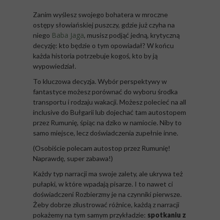
Zanim wyślesz swojego bohatera w mroczne
ostępy słowiańskiej puszczy, gdzie już czyha na
Baba Jaga
niego
, musisz podjąć jedną, krytyczną
decyzję: kto będzie o tym opowiadał? W końcu
każda historia potrzebuje kogoś, kto by ją
wypowiedział.
To kluczowa decyzja. Wybór perspektywy w
fantastyce możesz porównać do wyboru środka
transportu i rodzaju wakacji. Możesz polecieć na all
inclusive do Bułgarii lub dojechać tam autostopem
przez Rumunię, śpiąc na dziko w namiocie. Niby to
samo miejsce, lecz doświadczenia zupełnie inne.
(Osobiście polecam autostop przez Rumunię!
Naprawdę, super zabawa!)
Każdy typ narracji ma swoje zalety, ale ukrywa też
pułapki, w które wpadają pisarze. I to nawet ci
doświadczeni Rozbierzmy je na czynniki pierwsze.
Żeby dobrze zilustrować różnice, każdą z narracji
pokażemy na tym samym przykładzie:
spotkaniu z