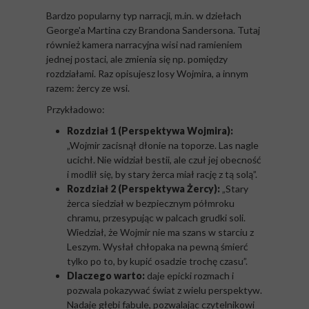
Bardzo popularny typ narracji, m.in. w dziełach
George'a Martina czy Brandona Sandersona. Tutaj
również kamera narracyjna wisi nad ramieniem
jednej postaci, ale zmienia się np. pomiędzy
rozdziałami. Raz opisujesz losy Wojmira, a innym
razem: żercy ze wsi.
Przykładowo:
Rozdział 1 (Perspektywa Wojmira):
„Wojmir zacisnął dłonie na toporze. Las nagle
ucichł. Nie widział bestii, ale czuł jej obecność
i modlił się, by stary żerca miał rację z tą solą”.
Rozdział 2 (Perspektywa Żercy):
„Stary
żerca siedział w bezpiecznym półmroku
chramu, przesypując w palcach grudki soli.
Wiedział, że Wojmir nie ma szans w starciu z
Leszym. Wysłał chłopaka na pewną śmierć
tylko po to, by kupić osadzie trochę czasu”.
Dlaczego warto:
daje epicki rozmach i
pozwala pokazywać świat z wielu perspektyw.
Nadaje głębi fabule, pozwalając czytelnikowi