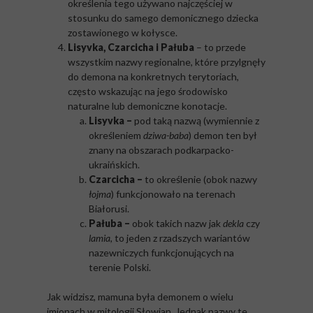
określenia tego używano najczęściej w
stosunku do samego demonicznego dziecka
zostawionego w kołysce.
Lisyvka, Czarcicha i Pałuba
– to przede
wszystkim nazwy regionalne, które przylgnęły
do demona na konkretnych terytoriach,
często wskazując na jego środowisko
naturalne lub demoniczne konotacje.
Lisyv
ka
–
pod taką nazwą (wymiennie z
określeniem
dziwa-baba
) demon ten był
znany na obszarach podkarpacko-
ukraińskich.
Czarcich
a
–
to określenie (obok nazwy
łojma
) funkcjonowało na terenach
Białorusi.
Pał
uba
–
obok takich nazw jak
dekla
czy
lamia
, to jeden z rzadszych wariantów
nazewniczych funkcjonujących na
terenie Polski.
Jak widzisz, mamuna była demonem o wielu
imionach w mitologii Słowian. Jednak nazwy te