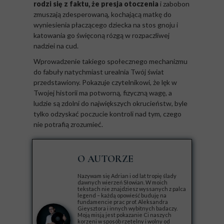
rodzi się z faktu, że presja otoczenia
i zabobon
zmuszają zdesperowaną, kochającą matkę do
wyniesienia płaczącego dziecka na stos gnoju i
katowania go święconą rózgą w rozpaczliwej
nadziei na cud.
Wprowadzenie takiego społecznego mechanizmu
do fabuły natychmiast urealnia Twój świat
przedstawiony. Pokazuje czytelnikowi, że lęk w
Twojej historii ma potworną, fizyczną wagę, a
ludzie są zdolni do największych okrucieństw, byle
tylko odzyskać poczucie kontroli nad tym, czego
nie potrafią zrozumieć.
O AUTORZE
Nazywam się Adrian i od lat tropię ślady
dawnych wierzeń Słowian. W moich
tekstach nie znajdziesz wyssanych z palca
legend – każdą opowieść buduję na
fundamencie prac prof. Aleksandra
Gieysztora i innych wybitnych badaczy.
Moją misją jest pokazanie Ci naszych
korzeni w sposób rzetelny i wolny od