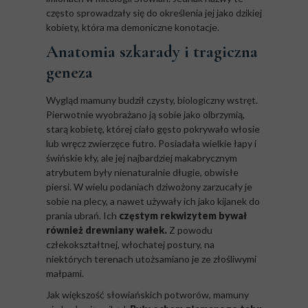
często sprowadzały się do określenia jej jako dzikiej
kobiety, która ma demoniczne konotacje.
Anatomia szkarady i tragiczna
geneza
Wygląd mamuny budził czysty, biologiczny wstręt.
Pierwotnie wyobrażano ją sobie jako olbrzymią,
starą kobietę, której ciało gęsto pokrywało włosie
lub wręcz zwierzęce futro. Posiadała wielkie łapy i
świńskie kły, ale jej najbardziej makabrycznym
atrybutem były nienaturalnie długie, obwisłe
piersi. W wielu podaniach dziwożony zarzucały je
sobie na plecy, a nawet używały ich jako kijanek do
prania ubrań. Ich
częstym rekwizytem bywał
również drewniany wałek.
Z powodu
człekokształtnej, włochatej postury, na
niektórych terenach utożsamiano je ze złośliwymi
małpami.
Jak większość słowiańskich potworów, mamuny