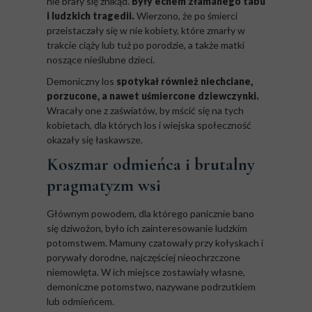
nie brały się znikąd.
Były echem złamanego tabu
i ludzkich tragedii.
Wierzono, że po śmierci
przeistaczały się w nie kobiety, które zmarły w
trakcie ciąży lub tuż po porodzie, a także matki
noszące nieślubne dzieci.
Demoniczny los
spotykał również niechciane,
porzucone, a nawet uśmiercone dziewczynki.
Wracały one z zaświatów, by mścić się na tych
kobietach, dla których los i wiejska społeczność
okazały się łaskawsze.
Koszmar odmieńca i brutalny
pragmatyzm wsi
Głównym powodem, dla którego panicznie bano
się dziwożon, było ich zainteresowanie ludzkim
potomstwem. Mamuny czatowały przy kołyskach i
porywały dorodne, najczęściej nieochrzczone
niemowlęta. W ich miejsce zostawiały własne,
demoniczne potomstwo, nazywane podrzutkiem
lub odmieńcem.