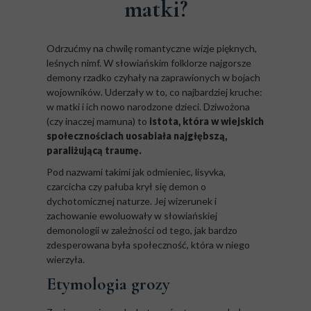
matki?
Odrzućmy na chwilę romantyczne wizje pięknych,
leśnych nimf. W słowiańskim folklorze najgorsze
demony rzadko czyhały na zaprawionych w bojach
wojowników. Uderzały w to, co najbardziej kruche:
w matki i ich nowo narodzone dzieci. Dziwożona
(czy inaczej mamuna) to
istota, która w wiejskich
społecznościach uosabiała najgłębszą,
paraliżującą traumę.
Pod nazwami takimi jak odmieniec, lisyvka,
czarcicha czy pałuba krył się demon o
dychotomicznej naturze. Jej wizerunek i
zachowanie ewoluowały w słowiańskiej
demonologii w zależności od tego, jak bardzo
zdesperowana była społeczność, która w niego
wierzyła.
Etymologia grozy