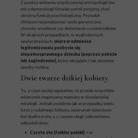
Z punktu widzenia współczesnej antropologii ten
mit z demonologii Słowian pełnił potężną, choć
okrutną funkcję psychologiczną. Pozwalał
chłopom racjonalizować wady genetyczne,
choroby wrodzone czy deformacje u noworodków.
W skrajnych przypadkach, w wygłodzonych
społecznościach,
wiara w odmieńca
legitymizowała pozbycie się
niepełnosprawnego dziecka (poprzez pobicie
lub zagłodzenie),
które obciążało i tak skromne
zasoby rodziny.
Dwie twarze dzikiej kobiety
To, o czym wyżej napisałem, to przede wszystkim
wizerunek negatywny mamuny w słowiańskiej
mitologii. Jednak podobnie jak w przypadku wielu
istot z rodzimego folkloru, wizerunek dziwożony
był dualistyczny, a z czasem uległ całkowitemu
odkształceniu:
Czyste zło (folklor polski) –
w