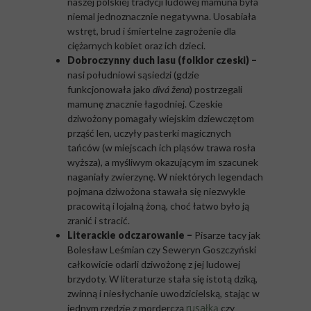
naszej polskiej tradycji ludowej mamuna była
niemal jednoznacznie negatywna. Uosabiała
wstręt, brud i śmiertelne zagrożenie dla
ciężarnych kobiet oraz ich dzieci.
Dobroczynny duch lasu (folklor czeski) –
nasi południowi sąsiedzi (gdzie
funkcjonowała jako
divá žena
) postrzegali
mamunę znacznie łagodniej. Czeskie
dziwożony pomagały wiejskim dziewczętom
prząść len, uczyły pasterki magicznych
tańców (w miejscach ich pląsów trawa rosła
wyższa), a myśliwym okazującym im szacunek
naganiały zwierzynę. W niektórych legendach
pojmana dziwożona stawała się niezwykle
pracowitą i lojalną żoną, choć łatwo było ją
zranić i stracić.
Literackie odczarowanie –
Pisarze tacy jak
Bolesław Leśmian czy Seweryn Goszczyński
całkowicie odarli dziwożonę z jej ludowej
brzydoty. W literaturze stała się istotą dziką,
zwinną i niesłychanie uwodzicielską, stając w
rusałką
jednym rzędzie z morderczą
czy