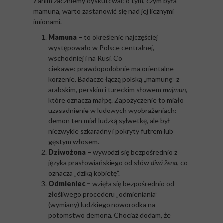
Zanim zaczniemy dyskutować o tym, czym była
mamuna, warto zastanowić się nad jej licznymi
imionami.
Mamuna –
to określenie najczęściej
występowało w Polsce centralnej,
wschodniej i na Rusi. Co
ciekawe: prawdopodobnie ma orientalne
korzenie. Badacze łączą polską „mamunę” z
arabskim, perskim i tureckim słowem
majmun
,
które oznacza małpę. Zapożyczenie to miało
uzasadnienie w ludowych wyobrażeniach:
demon ten miał ludzką sylwetkę, ale był
niezwykle szkaradny i pokryty futrem lub
gęstym włosem.
Dziwożona –
wywodzi się bezpośrednio z
języka prasłowiańskiego od słów
divá žena
, co
oznacza „dziką kobietę”.
Odmieniec
–
wzięła się bezpośrednio od
złośliwego procederu „odmieniania”
(wymiany) ludzkiego noworodka na
potomstwo demona. Chociaż dodam, że