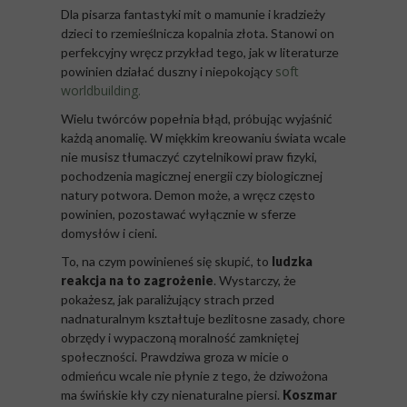
Dla pisarza fantastyki mit o mamunie i kradzieży
dzieci to rzemieślnicza kopalnia złota. Stanowi on
perfekcyjny wręcz przykład tego, jak w literaturze
soft
powinien działać duszny i niepokojący
worldbuilding.
Wielu twórców popełnia błąd, próbując wyjaśnić
każdą anomalię. W miękkim kreowaniu świata wcale
nie musisz tłumaczyć czytelnikowi praw fizyki,
pochodzenia magicznej energii czy biologicznej
natury potwora. Demon może, a wręcz często
powinien, pozostawać wyłącznie w sferze
domysłów i cieni.
To, na czym powinieneś się skupić, to
ludzka
reakcja na to zagrożenie
. Wystarczy, że
pokażesz, jak paraliżujący strach przed
nadnaturalnym kształtuje bezlitosne zasady, chore
obrzędy i wypaczoną moralność zamkniętej
społeczności. Prawdziwa groza w micie o
odmieńcu wcale nie płynie z tego, że dziwożona
ma świńskie kły czy nienaturalne piersi.
Koszmar