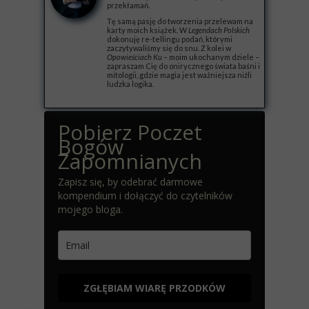
przekłamań.
Tę samą pasję do tworzenia przelewam na
karty moich książek. W
Legendach Polskich
dokonuję re-tellingu podań, którymi
zaczytywaliśmy się do snu. Z kolei w
Opowieściach Ku
– moim ukochanym dziele –
zapraszam Cię do onirycznego świata baśni i
mitologii, gdzie magia jest ważniejsza niźli
ludzka logika.
Pobierz Poczet
Bogów
Zapomnianych
Zapisz się, by odebrać darmowe
kompendium i dołączyć do czytelników
mojego bloga.
ZGŁĘBIAM WIARĘ PRZODKÓW