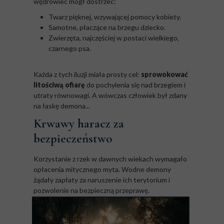
wędrowiec mógł dostrzec:
Twarz pięknej, wzywającej pomocy kobiety.
Samotne, płaczące na brzegu dziecko.
Zwierzęta, najczęściej w postaci wielkiego,
czarnego psa.
Każda z tych iluzji miała prosty cel:
sprowokować
litościwą ofiarę
do pochylenia się nad brzegiem i
utraty równowagi. A wówczas człowiek był zdany
na łaskę demona...
Krwawy haracz za
bezpieczeństwo
Korzystanie z rzek w dawnych wiekach wymagało
opłacenia mitycznego myta. Wodne demony
żądały zapłaty za naruszenie ich terytorium i
pozwolenie na bezpieczną przeprawę.