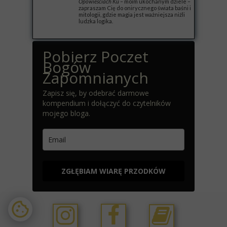
Opowieściach Ku
– moim ukochanym dziele –
zapraszam Cię do onirycznego świata baśni i
mitologii, gdzie magia jest ważniejsza niźli
ludzka logika.
Pobierz Poczet
Bogów
Zapomnianych
Zapisz się, by odebrać darmowe
kompendium i dołączyć do czytelników
mojego bloga.
ZGŁĘBIAM WIARĘ PRZODKÓW