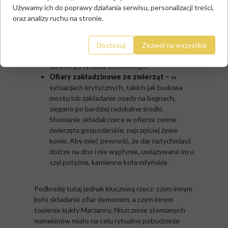
do rzek i jezior było powszechnym sposobem
Używamy ich do poprawy działania serwisu, personalizacji treści,
na wkupienie się w łaski wodnika i
oraz analizy ruchu na stronie.
zapewnienie sobie bezpiecznej podróży
statkiem czy łodzią. Dzisiejszy niewinny
zwyczaj wrzucania pieniędzy do miejskich
Dostosuj
Zezwól na wszystkie
fontann to bezpośrednie echo tego
surowego rytuału ochronnego.
Ofiary zakładzinowe ze zwierząt –
w
sytuacjach krytycznych, takich jak budowa
mostu lub zakładanie osady na bagnach,
sięgano po bardziej radykalne środki.
Słowianie składali rzece w ofierze cenne
zwierzęta gospodarskie, najczęściej żywe
konie. Aby mieć pewność, że dar natychmiast
dotrze na dno i nie wypłynie, uwiązywano im u
szyi potężne, kamienne koła młyńskie.
Podkreślę tutaj jednak kluczową rzecz: czym innym
było składanie ofiar demonom, a czym innym
topienie kukły Marzanny. Niszczenie słomianych
manekinów miało na celu rytualne pobudzenie