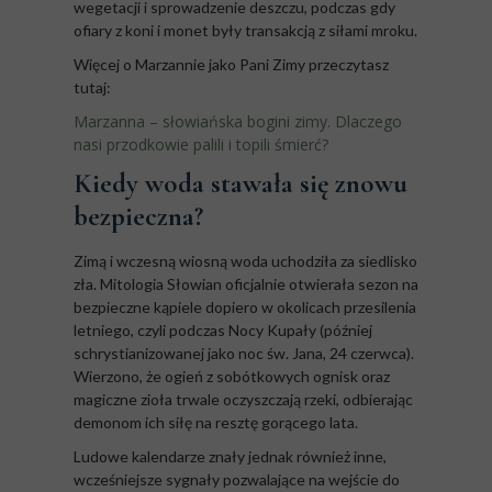
wegetacji i sprowadzenie deszczu, podczas gdy
ofiary z koni i monet były transakcją z siłami mroku.
Więcej o Marzannie jako Pani Zimy przeczytasz
tutaj:
Marzanna – słowiańska bogini zimy. Dlaczego
nasi przodkowie palili i topili śmierć?
Kiedy woda stawała się znowu
bezpieczna?
Zimą i wczesną wiosną woda uchodziła za siedlisko
zła. Mitologia Słowian oficjalnie otwierała sezon na
bezpieczne kąpiele dopiero w okolicach przesilenia
letniego, czyli podczas Nocy Kupały (później
schrystianizowanej jako noc św. Jana, 24 czerwca).
Wierzono, że ogień z sobótkowych ognisk oraz
magiczne zioła trwale oczyszczają rzeki, odbierając
demonom ich siłę na resztę gorącego lata.
Ludowe kalendarze znały jednak również inne,
wcześniejsze sygnały pozwalające na wejście do