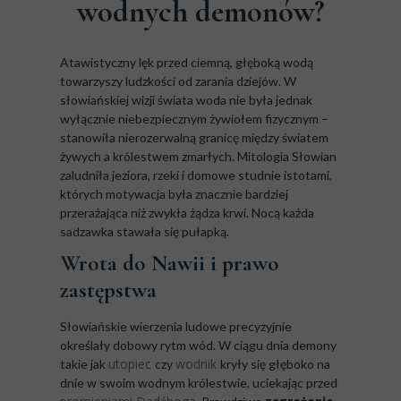
wodnych demonów?
Atawistyczny lęk przed ciemną, głęboką wodą
towarzyszy ludzkości od zarania dziejów. W
słowiańskiej wizji świata woda nie była jednak
wyłącznie niebezpiecznym żywiołem fizycznym –
stanowiła nierozerwalną granicę między światem
żywych a królestwem zmarłych. Mitologia Słowian
zaludniła jeziora, rzeki i domowe studnie istotami,
których motywacja była znacznie bardziej
przerażająca niż zwykła żądza krwi. Nocą każda
sadzawka stawała się pułapką.
Wrota do Nawii i prawo
zastępstwa
Słowiańskie wierzenia ludowe precyzyjnie
określały dobowy rytm wód. W ciągu dnia demony
utopiec
wodnik
takie jak
czy
kryły się głęboko na
dnie w swoim wodnym królestwie, uciekając przed