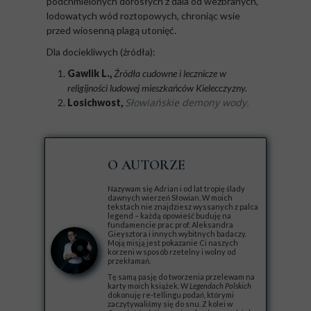
podchmielonych dorosłych z dala od wezbranych,
lodowatych wód roztopowych, chroniąc wsie
przed wiosenną plagą utonięć.
Dla dociekliwych (źródła):
Gawlik L.,
Źródła cudowne i lecznicze w
religijności ludowej mieszkańców Kielecczyzny.
Słowiańskie demony wody.
Losichwost,
O AUTORZE
Nazywam się Adrian i od lat tropię ślady
dawnych wierzeń Słowian. W moich
tekstach nie znajdziesz wyssanych z palca
legend – każdą opowieść buduję na
fundamencie prac prof. Aleksandra
Gieysztora i innych wybitnych badaczy.
Moją misją jest pokazanie Ci naszych
korzeni w sposób rzetelny i wolny od
przekłamań.
Tę samą pasję do tworzenia przelewam na
karty moich książek. W
Legendach Polskich
dokonuję re-tellingu podań, którymi
zaczytywaliśmy się do snu. Z kolei w