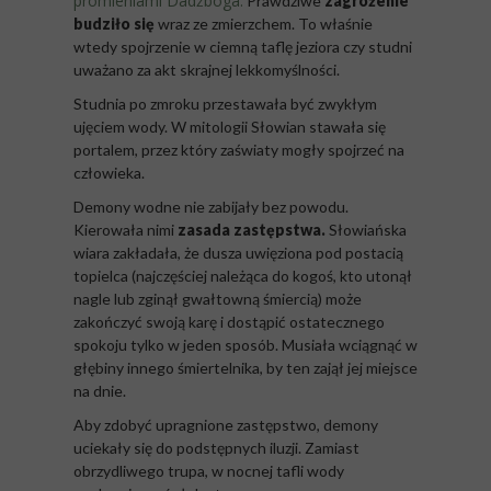
promieniami Dadźboga.
Prawdziwe
zagrożenie
budziło się
wraz ze zmierzchem. To właśnie
wtedy spojrzenie w ciemną taflę jeziora czy studni
uważano za akt skrajnej lekkomyślności.
Studnia po zmroku przestawała być zwykłym
ujęciem wody. W mitologii Słowian stawała się
portalem, przez który zaświaty mogły spojrzeć na
człowieka.
Demony wodne nie zabijały bez powodu.
Kierowała nimi
zasada zastępstwa.
Słowiańska
wiara zakładała, że dusza uwięziona pod postacią
topielca (najczęściej należąca do kogoś, kto utonął
nagle lub zginął gwałtowną śmiercią) może
zakończyć swoją karę i dostąpić ostatecznego
spokoju tylko w jeden sposób. Musiała wciągnąć w
głębiny innego śmiertelnika, by ten zajął jej miejsce
na dnie.
Aby zdobyć upragnione zastępstwo, demony
uciekały się do podstępnych iluzji. Zamiast
obrzydliwego trupa, w nocnej tafli wody