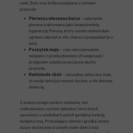
rzeki. Były one ściśle powiązane z rytmem
przyrody:
Pierwsza wiosenna burza
– uderzenie
pioruna traktowano jako bezpośrednią
ingerencję Peruna, który swoim niebiańskim
ogniem uderzał w siły chaosu i przepędzał je z
wód.
Początek maja
– czas nierozerwalnie
związany z przebudzeniem sił wegetacji i
przejęciem władzy przez jasne duchy
przyrody.
Kwitnienie zbóż
– naturalny, widoczny znak,
że woda tętni już nowym życiem, a nie zimową
śmiercią.
Z praktycznego punktu widzenia, ten
rozbudowany system zakazów i mrocznych
opowieści o wodnikach pełnił genialną funkcję
dydaktyczną. Przerażający demon i groźba utraty
duszy skutecznie trzymały małe dzieci oraz