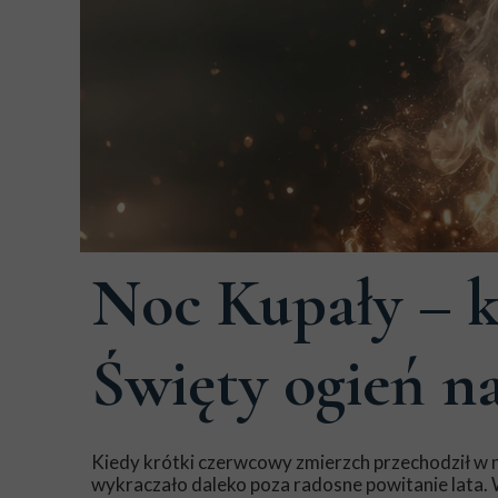
20 czerwca 2026
Noc Kupały – k
Święty ogień n
Kiedy krótki czerwcowy zmierzch przechodził w na
wykraczało daleko poza radosne powitanie lata