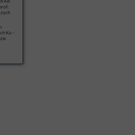
h nie
rof.
szych
h
ch Ku
–
zie