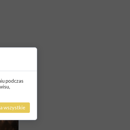
niu podczas
wisu,
a wszystkie