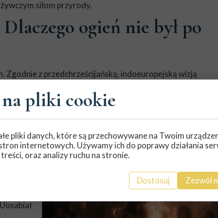
ożywczym siłom przyrody.
 Dlaczego ogień nie był po
m. Zgodnie z przedchrześcijańską, indoeuropejską wizją
ębne sfery i przypisywano różnym bóstwom:
na pliki cookie
m był
górze
świata,
ada, że to
łe pliki danych, które są przechowywane na Twoim urządze
słońce.
stron internetowych. Używamy ich do poprawy działania ser
ał do
 treści, oraz analizy ruchu na stronie.
un
iem walki i
Dostosuj
Zezwól n
y płomień
ak i na
 Uosabiał