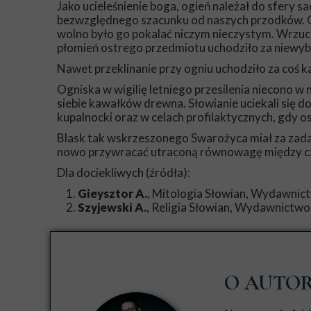
Jako ucieleśnienie boga, ogień należał do sfery s
bezwzględnego szacunku od naszych przodków.
wolno było go pokalać niczym nieczystym. Wrzuce
płomień ostrego przedmiotu uchodziło za niewyb
Nawet przeklinanie przy ogniu uchodziło za coś 
Ogniska w wigilię letniego przesilenia niecono w 
siebie kawałków drewna. Słowianie uciekali się d
kupalnocki oraz w celach profilaktycznych, gdy os
Blask tak wskrzeszonego Swarożyca miał za zadan
nowo przywracać utraconą równowagę między cz
Dla dociekliwych (źródła):
Gieysztor A.
, Mitologia Słowian, Wydawni
Szyjewski A.
, Religia Słowian, Wydawnict
O AUTO