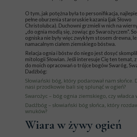
O tym, jak potężna była to personifikacja, najlepi
pełne oburzenia staroruskie kazania (jak Słowo
Christolubca). Duchowni grzmieli w nich na wierny
„do ognia modlą się, zowiąc go Swarożyczem”. 
ogniska nie były więc zwykłym stosem drewna, le
namacalnym ciałem ziemskiego bóstwa.
Relacja ognia i bóstw do niego jest dosyć skomp
mitologii Słowian. Jeśli interesuje Cię ten temat,
do moich opracowań o trójce bogów Swaróg, Swa
Dadźbóg:
Słowiański bóg, który podarował nam słońce. 
nasi przodkowie bali się splunąć w ogień?
Swarożyc – bóg ognia ziemskiego, czy władca 
Dadźbóg – słowiański bóg słońca, który rozda
wnuków?
Wiara w żywy ogień