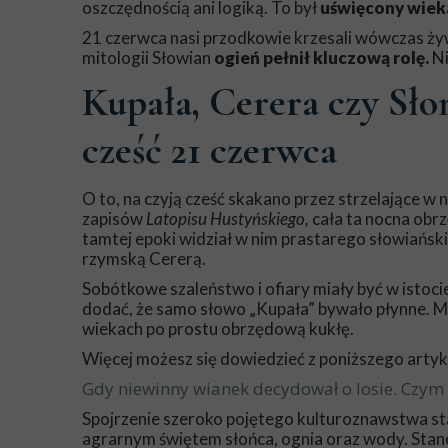
oszczędnością ani logiką. To był
uświęcony wiek
21 czerwca nasi przodkowie krzesali wówczas żyw
mitologii Słowian
ogień pełnił kluczową rolę.
Ni
Kupała, Cerera czy S
cześć 21 czerwca
O to, na czyją cześć skakano przez strzelające w 
zapisów
Latopisu Hustyńskiego,
cała ta nocna obr
tamtej epoki widział w nim prastarego słowiańsk
rzymską Cererą.
Sobótkowe szaleństwo i ofiary miały być w istoc
dodać, że samo słowo „Kupała” bywało płynne. 
wiekach po prostu obrzędową kukłę.
Więcej możesz się dowiedzieć z poniższego artyk
Gdy niewinny wianek decydował o losie. Czym 
Spojrzenie szeroko pojętego kulturoznawstwa sta
agrarnym świętem słońca, ognia oraz wody. St