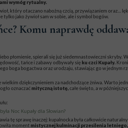
ami wymóg rytualny.
ioł, który otaczano nabożną czcią, przywiązaniem oraz... lę
e tylko jako żywioł sam w sobie, ale i symbol bogów.
łońce? Komu naprawdę oddaw
niebo płomienie, spierali się już siedemnastowieczni skryby. 
zędowość, tańce i zabawy odbywały się
ku czci Kupały.
Kroni
iego boga bogactwa oraz urodzaju, stawiając go w jednym rz
ie wielkim dziękczynieniem za nadchodzące żniwa. Warto jed
Mogło oznaczać
mityczną istotę,
całe święto, a w późniejszy
ułu:
była Noc Kupały dla Słowian?
wia tę sprawę inaczej: kupalnocka była całkowicie naturaln
anowiła moment
mistycznej kulminacji przesilenia letniego