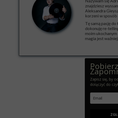
Nazywam się Adria
znajdziesz wyssan
Aleksandra Gieysz
korzeni w sposób 
Tę samą pasję do 
dokonuję re-tellin
moim ukochanym dz
magia jest ważniejs
Pobier
Zapomn
Zapisz się, by
dołączyć do czy
ZGŁ