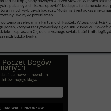
n i od lat tropię ślady dawnych wierzeń Słowian. W moich tekstac
ych z palca legend – każdą opowieść buduję na fundamencie prac p
tora i innych wybitnych badaczy. Moją misją jest pokazanie Ci na
rzetelny i wolny od przekłamań.
tworzenia przelewam na karty moich książek. W
Legendach Polskic
gu podań, którymi zaczytywaliśmy się do snu. Z kolei w
Opowieścia
iele – zapraszam Cię do onirycznego świata baśni i mitologii, gd
za niźli ludzka logika.
z Poczet Bogów
ianych
 odebrać darmowe kompendium i
telników mojego bloga.
ĘBIAM WIARĘ PRZODKÓW