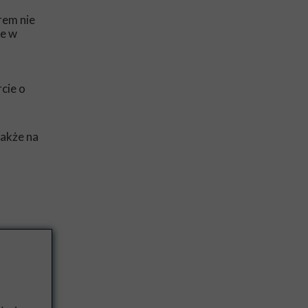
em nie
ie w
rcie o
także na