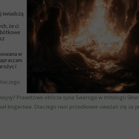
ej świadczą
ch, że ci
Sobótkowe
cz
likowana w
 zapraszam
rożyc i
Dlaczego
wojny? Prawdziwe oblicze syna Swaroga w mitologii Słow
wał bogactwa. Dlaczego nasi przodkowie uważali się za j