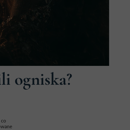
li ogniska?
 co
towane