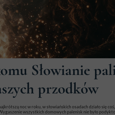
omu Słowianie pali
aszych przodków
jkrótszą noc w roku, w słowiańskich osadach działo się coś,
. Wygaszenie wszystkich domowych palenisk nie było podyk