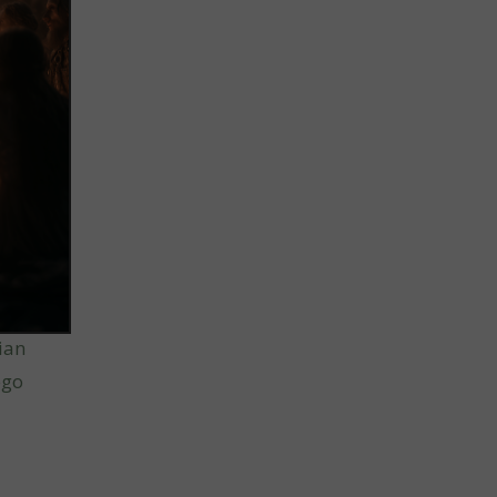
ian
ego