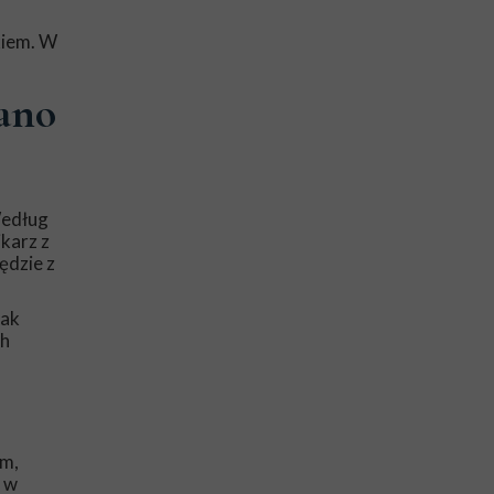
kiem. W
ano
Według
karz z
ędzie z
nak
ch
ym,
,
w