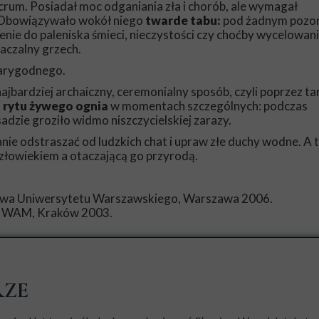
acrum. Posiadał moc odganiania zła i chorób, ale wymagał
 Obowiązywało wokół niego
twarde tabu:
pod żadnym pozor
nie do paleniska śmieci, nieczystości czy choćby wycelowan
aczalny grzech.
karygodnego.
najbardziej archaiczny, ceremonialny sposób, czyli poprzez ta
o
rytu żywego ognia
w momentach szczególnych: podczas
adzie groziło widmo niszczycielskiej zarazy.
ie odstraszać od ludzkich chat i upraw złe duchy wodne. A 
łowiekiem a otaczającą go przyrodą.
ctwa Uniwersytetu Warszawskiego, Warszawa 2006.
wo WAM, Kraków 2003.
RZE