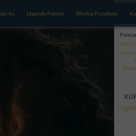
ści Ku
Legendy Polskie
Wiedza Przodków
Ku
Mitologia Słowian
Poleca
Panteon Słowian
Mroźn
Fanta
Sławm
KUP
Legen