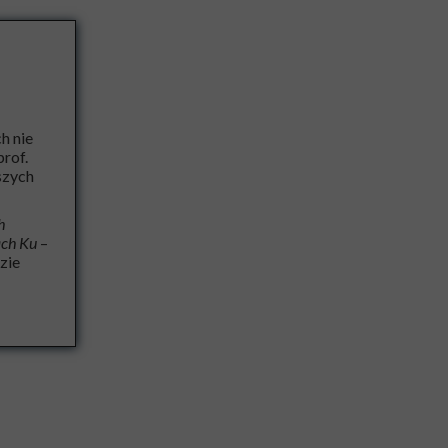
h nie
rof.
szych
h
ch Ku
–
zie