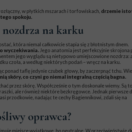
rozłączny, w płytkich mszarach i torfowiskach,
drzemie isto
ętego spokoju.
 nozdrza na karku
ać, która niemal całkowicie stapia się z błotnistym dnem.
go wyczekiwania.
Jego anatomia jest perfekcyjnie skrojona 
ementem jego wyglądu są nietypowo umiejscowione nozdrza: 
dku czoła, a według niektórych podań – wręcz na karku.
ąc ponad taflę jedynie czubek głowy, by zaczerpnąć tchu. Wi
ą skóry, co czyni go niemal integralną częścią bagna.
chać przez skórę. Współcześnie o tym doskonale wiemy. Są t
 traszki, ale również niektóre bezkręgowce. Jednak pierwsze
si przodkowie, nadając te cechy Bagiennikowi, zdali się na
ośliwy oprawca?
jmuje miejsce wyjątkowe, bo neutralne. W przeciwieństwie d