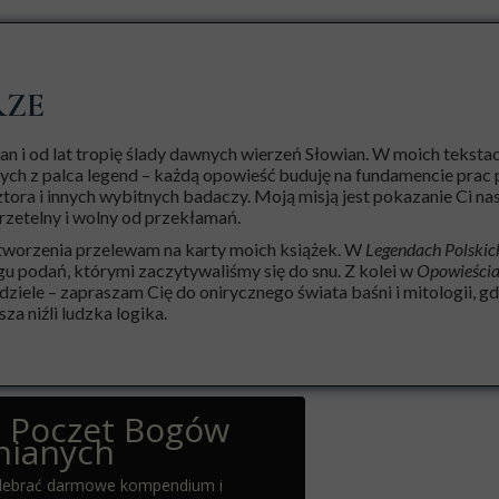
RZE
n i od lat tropię ślady dawnych wierzeń Słowian. W moich tekstac
ych z palca legend – każdą opowieść buduję na fundamencie prac p
tora i innych wybitnych badaczy. Moją misją jest pokazanie Ci na
rzetelny i wolny od przekłamań.
tworzenia przelewam na karty moich książek. W
Legendach Polskic
gu podań, którymi zaczytywaliśmy się do snu. Z kolei w
Opowieścia
iele – zapraszam Cię do onirycznego świata baśni i mitologii, gd
za niźli ludzka logika.
z Poczet Bogów
ianych
 odebrać darmowe kompendium i