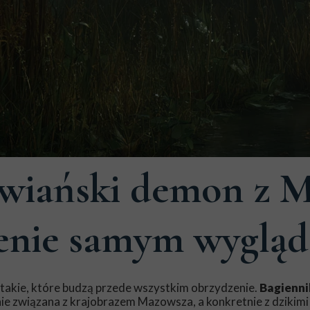
owiański demon z 
zenie samym wyglą
 takie, które budzą przede wszystkim obrzydzenie.
Bagienni
ie związana z krajobrazem Mazowsza, a konkretnie z dzikimi