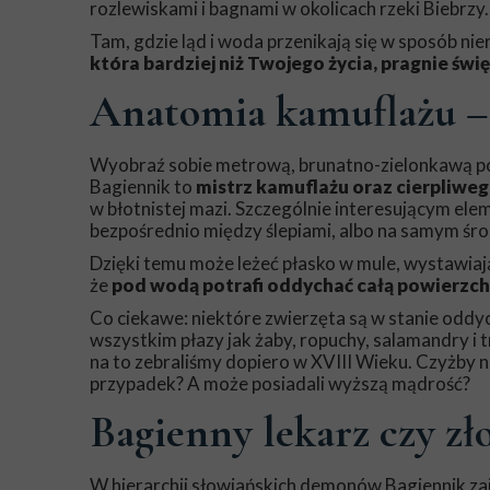
rozlewiskami i bagnami w okolicach rzeki Biebrzy.
Tam, gdzie ląd i woda przenikają się w sposób nie
która bardziej niż Twojego życia, pragnie świ
Anatomia kamuflażu –
Wyobraź sobie metrową, brunatno-zielonkawą post
Bagiennik to
mistrz kamuflażu oraz cierpliwe
w błotnistej mazi. Szczególnie interesującym el
bezpośrednio między ślepiami, albo na samym śro
Dzięki temu może leżeć płasko w mule, wystawiaj
że
pod wodą potrafi oddychać całą powierzchni
Co ciekawe: niektóre zwierzęta są w stanie oddy
wszystkim płazy jak żaby, ropuchy, salamandry i
na to zebraliśmy dopiero w XVIII Wieku. Czyżby na
przypadek? A może posiadali wyższą mądrość?
Bagienny lekarz czy zł
W hierarchii słowiańskich demonów Bagiennik za