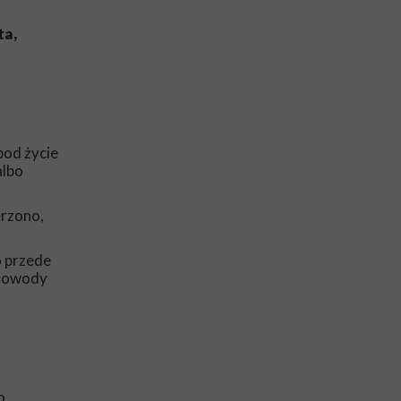
ta,
pod życie
albo
erzono,
o przede
 dowody
o