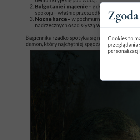
demon kryje się pod wodą.
Bulgotanie i mącenie –
gdy woda nagle staje
Zgoda 
spokoju – właśnie przeszedłeś obok głowy Ba
Nocne harce –
w pochmurne, bezksiężycowe 
nadrzecznych osad słyszą
wtedy głośne plus
Bagiennika rzadko spotyka się na swej wędrówce, o
Cookies to ma
demon, który najchętniej spędza czas sam ze sob
przeglądania 
personalizacji