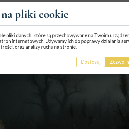
 się rdzawa i mętnieje, by po chwili zastygnąć w nienaturaln
na pliki cookie
giennika.
noce Bagienniki oddają się „wodnym zabawom”. Mieszkańcy
ki,
jakby ktoś wrzucał do wody potężne głazy.
 ile nie niszczy się jego siedlisk oraz unika najgłębszych bag
łe pliki danych, które są przechowywane na Twoim urządze
ą – i swoim mokradłem.
stron internetowych. Używamy ich do poprawy działania ser
 treści, oraz analizy ruchu na stronie.
Dostosuj
Zezwól n