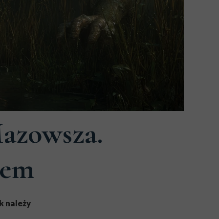
Mazowsza.
dem
k należy