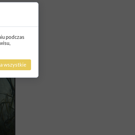
ym
ien. To
niu podczas
wisu,
a wszystkie