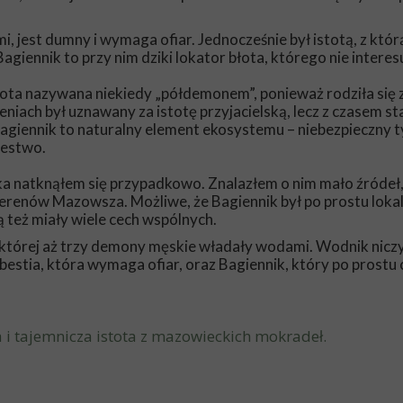
i, jest dumny i wymaga ofiar. Jednocześnie był istotą, z któ
agiennik to przy nim dziki lokator błota, którego nie interes
tota nazywana niekiedy „półdemonem”, ponieważ rodziła się 
iach był uznawany za istotę przyjacielską, lecz z czasem sta
agiennik to naturalny element ekosystemu – niebezpieczny t
lestwo.
ika natknąłem się przypadkowo. Znalazłem o nim mało źródeł,
terenów Mazowsza. Możliwe, że Bagiennik był po prostu loka
 też miały wiele cech wspólnych.
 w której aż trzy demony męskie władały wodami. Wodnik nic
estia, która wymaga ofiar, oraz Bagiennik, który po prostu 
 i tajemnicza istota z mazowieckich mokradeł.