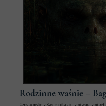
Rodzinne waśnie – Bag
Często mylimy Bagiennika z innymi wodnymi bytami