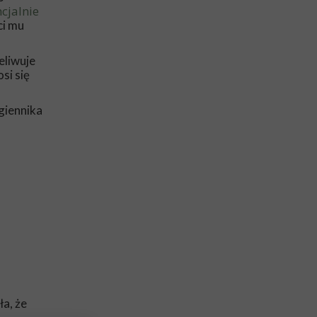
ncjalnie
ci mu
eliwuje
si się
giennika
ła, że