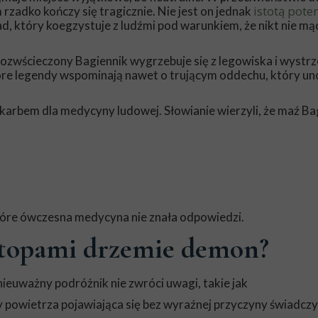
istotą pote
 rzadko kończy się tragicznie. Nie jest on jednak
iad, który koegzystuje z ludźmi pod warunkiem, że nikt nie mą
 Rozwścieczony Bagiennik wygrzebuje się z legowiska i wystrz
óre legendy wspominają nawet o trującym oddechu, który uno
skarbem dla medycyny ludowej. Słowianie wierzyli, że maź Ba
tóre ówczesna medycyna nie znała odpowiedzi.
 stopami drzemie demon?
ieuważny podróżnik nie zwróci uwagi, takie jak
y powietrza pojawiająca się bez wyraźnej przyczyny świadczy