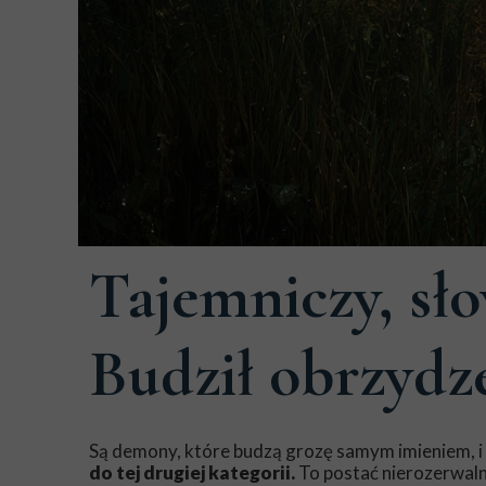
01 marca 2026
Tajemniczy, sł
Budził obrzyd
Są demony, które budzą grozę samym imieniem, i
do tej drugiej kategorii.
To postać nierozerwaln