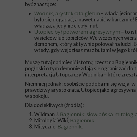
być znaczące:
Wodnik,
arystokrata głębin
– włada jezioram
było się dogadać, a nawet napić w karczmie! B
władza, a jedynie ciepły muł.
Utopiec był potworem agresywnym
–
to is
wisielców lub topielców. We wczesnych wierzen
demonem, który aktywnie polował na ludzi. B
wtedy, gdy wejdziesz mu z butami w jego kró
Muszę tutaj nadmienić istotną rzecz: na Bagienn
pogłoski o tym demonie zdają się ograniczać do 
interpretacją Utopca czy Wodnika – które zresztą
Niemniej jednak: osobiście podoba mi się wizja,
prawdziwy arystokrata, Utopiec jako agresywna b
w spokoju.
Dla dociekliwych (źródła):
Bagiennik: słowiańska mitologia
Wildman J.
Bagiennik.
Mitologia Wiki,
Bagiennik.
Mityczne,