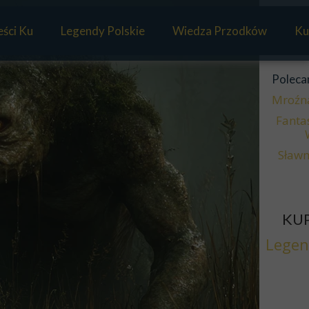
ści Ku
Legendy Polskie
Wiedza Przodków
Ku
Mitologia Słowian
Poleca
Panteon Słowian
Mroźn
Fanta
Sławm
KUP
Legen