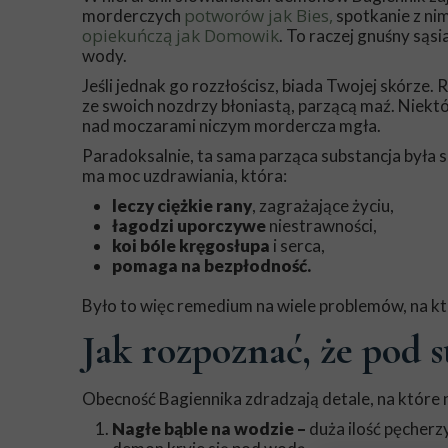
potworów jak Bies,
morderczych
spotkanie z nim
opiekuńczą jak Domowik
. To raczej gnuśny sąs
wody.
Jeśli jednak go rozzłościsz, biada Twojej skórze.
ze swoich nozdrzy błoniastą, parzącą maź. Niekt
nad moczarami niczym mordercza mgła.
Paradoksalnie, ta sama parząca substancja była 
ma moc uzdrawiania, która:
leczy ciężkie rany
, zagrażające życiu,
łagodzi uporczywe
niestrawności,
koi bóle kręgosłupa
i serca,
pomaga na bezpłodność.
Było to więc remedium na wiele problemów, na k
Jak rozpoznać, że pod
Obecność Bagiennika zdradzają detale, na które n
Nagłe bąble na wodzie –
duża ilość pęcherz