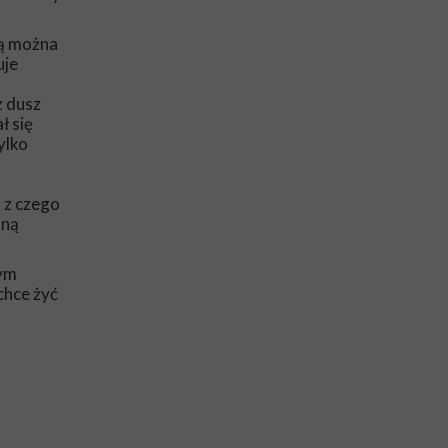
rą można
uje
z dusz
ł się
ylko
 z czego
lną
zym
chce żyć