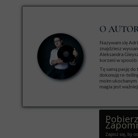
O AUTO
Nazywam się Adria
znajdziesz wyssan
Aleksandra Gieysz
korzeni w sposób 
Tę samą pasję do 
dokonuję re-tellin
moim ukochanym dz
magia jest ważniejs
Pobier
Zapomn
Zapisz się, by